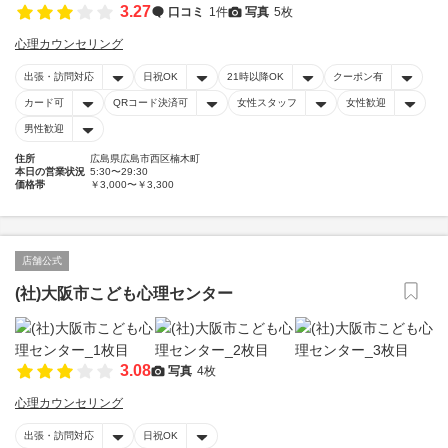
3.27
口コミ
1件
写真
5枚
心理カウンセリング
出張・訪問対応
日祝OK
21時以降OK
クーポン有
カード可
QRコード決済可
女性スタッフ
女性歓迎
男性歓迎
住所
広島県広島市西区楠木町
本日の営業状況
5:30〜29:30
価格帯
￥3,000〜￥3,300
店舗公式
(社)大阪市こども心理センター
3.08
写真
4枚
心理カウンセリング
出張・訪問対応
日祝OK