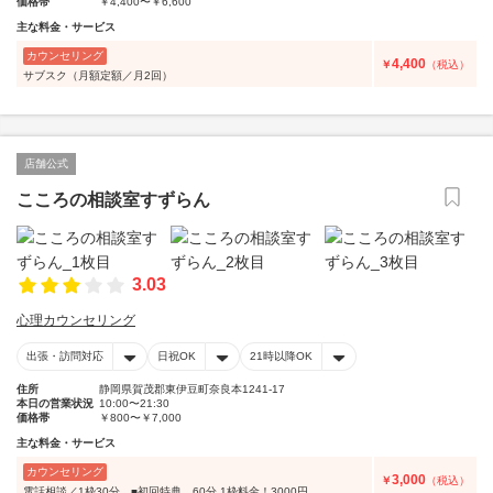
価格帯
￥4,400〜￥6,600
主な料金・サービス
カウンセリング
4,400
￥
（税込）
サブスク（月額定額／月2回）
店舗公式
こころの相談室すずらん
3.03
心理カウンセリング
出張・訪問対応
日祝OK
21時以降OK
住所
静岡県賀茂郡東伊豆町奈良本1241-17
本日の営業状況
10:00〜21:30
価格帯
￥800〜￥7,000
主な料金・サービス
カウンセリング
3,000
￥
（税込）
電話相談／1枠30分 ■初回特典 60分 1枠料金！3000円