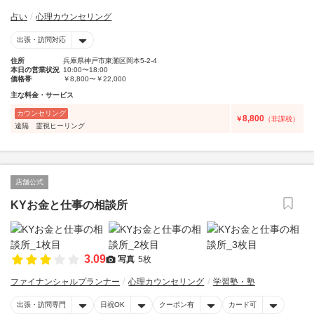
占い
心理カウンセリング
出張・訪問対応
住所
兵庫県神戸市東灘区岡本5-2-4
本日の営業状況
10:00〜18:00
価格帯
￥8,800〜￥22,000
主な料金・サービス
カウンセリング
8,800
￥
（非課税）
遠隔 霊視ヒーリング
店舗公式
KYお金と仕事の相談所
3.09
写真
5枚
ファイナンシャルプランナー
心理カウンセリング
学習塾・塾
出張・訪問専門
日祝OK
クーポン有
カード可