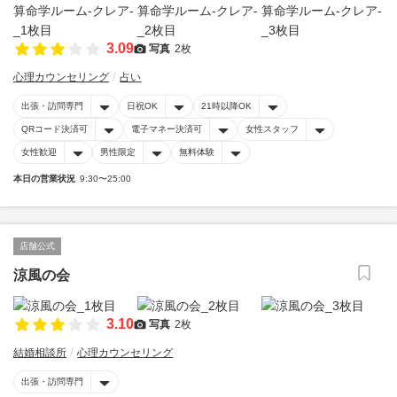
3.09
写真
2枚
心理カウンセリング
占い
出張・訪問専門
日祝OK
21時以降OK
QRコード決済可
電子マネー決済可
女性スタッフ
女性歓迎
男性限定
無料体験
本日の営業状況
9:30〜25:00
店舗公式
涼風の会
3.10
写真
2枚
結婚相談所
心理カウンセリング
出張・訪問専門