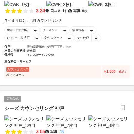
3.24
口コミ
1件
写真
6枚
ネイルサロン
心理カウンセリング
出張・訪問対応
クーポン有
駐車場有
QRコード決済可
女性スタッフ
女性歓迎
住所
愛知県豊橋市中岩田三丁目３の６
本日の営業状況
定休日
価格帯
￥1,000〜￥30,000
主な料金・サービス
カウンセリング
1,500
￥
（税込）
若ママコース
店舗公式
シーズ カウンセリング 神戸
3.05
写真
7枚