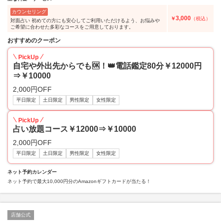
カウンセリング
3,000
￥
（税込）
対面占い 初めての方にも安心してご利用いただけるよう、お悩みや
ご希望に合わせた多彩なコースをご用意しております。
おすすめのクーポン
PickUp
自宅や外出先からでも🆗！👑電話鑑定80分￥12000円
⇒￥10000
2,000円OFF
平日限定
土日限定
男性限定
女性限定
PickUp
占い放題コース￥12000⇒￥10000
2,000円OFF
平日限定
土日限定
男性限定
女性限定
ネット予約カレンダー
ネット予約で最大10,000円分のAmazonギフトカードが当たる！
店舗公式