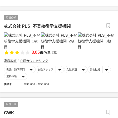
店舗公式
株式会社 PLS_不登校復学支援機関
3.05
写真
2枚
家庭教師
心理カウンセリング
出張・訪問専門
女性スタッフ
女性歓迎
男性歓迎
無料体験
価格帯
￥30,000〜￥50,000
店舗公式
CWK