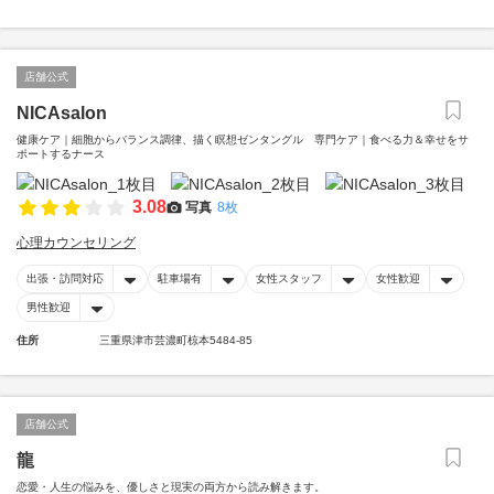
店舗公式
NICAsalon
健康ケア｜細胞からバランス調律、描く瞑想ゼンタングル 専門ケア｜食べる力＆幸せをサ
ポートするナース
3.08
写真
8枚
心理カウンセリング
出張・訪問対応
駐車場有
女性スタッフ
女性歓迎
男性歓迎
住所
三重県津市芸濃町椋本5484-85
店舗公式
龍
恋愛・人生の悩みを、優しさと現実の両方から読み解きます。