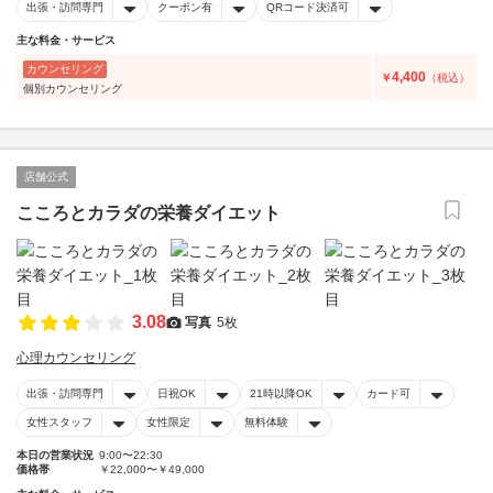
出張・訪問専門
クーポン有
QRコード決済可
主な料金・サービス
カウンセリング
4,400
￥
（税込）
個別カウンセリング
店舗公式
こころとカラダの栄養ダイエット
3.08
写真
5枚
心理カウンセリング
出張・訪問専門
日祝OK
21時以降OK
カード可
女性スタッフ
女性限定
無料体験
本日の営業状況
9:00〜22:30
価格帯
￥22,000〜￥49,000