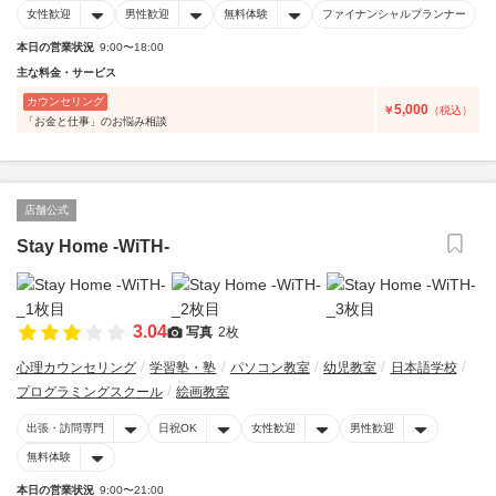
女性歓迎
男性歓迎
無料体験
ファイナンシャルプランナー
本日の営業状況
9:00〜18:00
主な料金・サービス
カウンセリング
5,000
￥
（税込）
「お金と仕事」のお悩み相談
店舗公式
Stay Home -WiTH-
3.04
写真
2枚
心理カウンセリング
学習塾・塾
パソコン教室
幼児教室
日本語学校
プログラミングスクール
絵画教室
出張・訪問専門
日祝OK
女性歓迎
男性歓迎
無料体験
本日の営業状況
9:00〜21:00