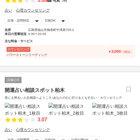
3.08
写真
5枚
占い
心理カウンセリング
出張・訪問対応
日祝OK
住所
広島県福山市御幸町中津原705-2
本日の営業状況
9:30〜20:00
主な料金・サービス
カウンセリング
3,000
￥
（税込）
パワーストーンリーディング
店舗公式
開運占い相談スポット柏木
世にも明るい人生相談へようこそ♪あなたの心に灯りをともす占い・カウンセリング
3.07
占い
心理カウンセリング
出張・訪問専門
日祝OK
21時以降OK