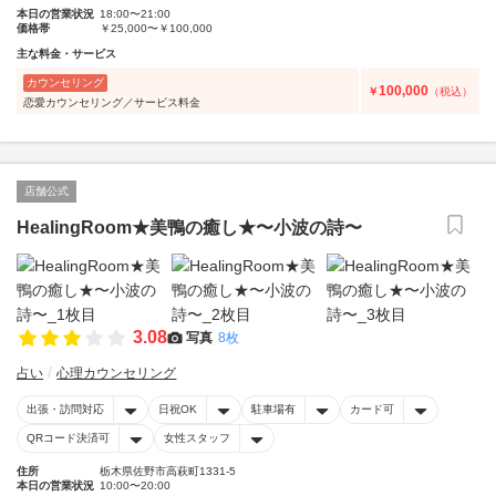
本日の営業状況
18:00〜21:00
価格帯
￥25,000〜￥100,000
主な料金・サービス
カウンセリング
100,000
￥
（税込）
恋愛カウンセリング／サービス料金
店舗公式
HealingRoom★美鴨の癒し★〜小波の詩〜
3.08
写真
8枚
占い
心理カウンセリング
出張・訪問対応
日祝OK
駐車場有
カード可
QRコード決済可
女性スタッフ
住所
栃木県佐野市高萩町1331-5
本日の営業状況
10:00〜20:00