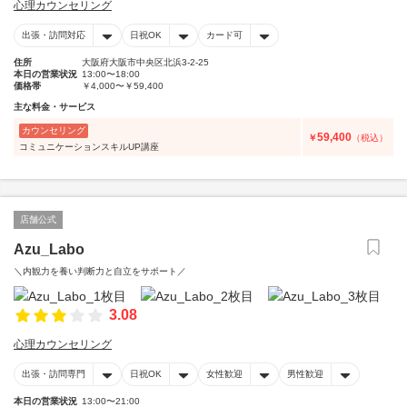
心理カウンセリング
出張・訪問対応
日祝OK
カード可
住所
大阪府大阪市中央区北浜3-2-25
本日の営業状況
13:00〜18:00
価格帯
￥4,000〜￥59,400
主な料金・サービス
カウンセリング
59,400
￥
（税込）
コミュニケーションスキルUP講座
店舗公式
Azu_Labo
＼内観力を養い判断力と自立をサポート／
3.08
心理カウンセリング
出張・訪問専門
日祝OK
女性歓迎
男性歓迎
本日の営業状況
13:00〜21:00