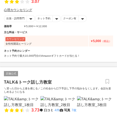
3.07
心理カウンセリング
出張・訪問専門
ネット予約
クーポン有
価格帯
￥5,000〜￥12,000
主な料金・サービス
カウンセリング
5,000
￥
（税込）
女性性開花ヒーリング
ネット予約カレンダー
ネット予約で最大10,000円分のAmazonギフトカードが当たる！
店舗公式
TALK&トーク話し方教室
＼習った日から上達を感じる／この社会から口下手話し下手の悩みをなくします。会話を楽
しめるようになる
3.73
口コミ
4件
写真
7枚