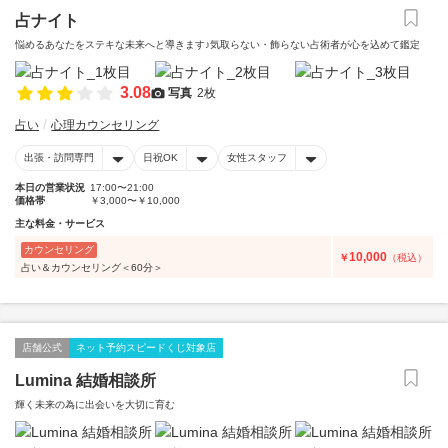
占ナイト
悩めるあなたをステキな未来へと導きます♪気取らない・飾らない占術者が心を込めて鑑定
3.08
写真
2枚
占い
心理カウンセリング
出張・訪問専門
日祝OK
女性スタッフ
本日の営業状況
17:00〜21:00
価格帯
￥3,000〜￥10,000
主な料金・サービス
カウンセリング
10,000
￥
（税込）
占い＆カウンセリング＜60分＞
店舗公式
ネット予約スピードくじ対象店
Lumina 結婚相談所
輝く未来の為に出会いを大切に育む