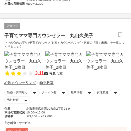
本日の営業状況
9:00〜21:00
店舗公式
子育てママ専門カウンセラー 丸山久美子
ママの心のお守り♪子育ての“つらさ”を癒すカウンセリング＊家族の『輝く未来』を一緒につ
くりましょう
3.11
写真
5枚
心理カウンセリング
幼児教室
出張・訪問対応
クーポン有
駐車場有
女性歓迎
男性歓迎
住所
北海道帯広市西20条南2丁目28-9
本日の営業状況
10:00〜15:00
価格帯
￥3,000〜￥12,000
主な料金・サービス
カウンセリング