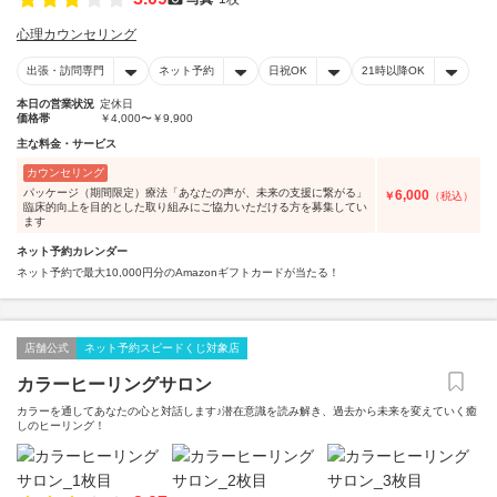
心理カウンセリング
出張・訪問専門
ネット予約
日祝OK
21時以降OK
本日の営業状況
定休日
価格帯
￥4,000〜￥9,900
主な料金・サービス
カウンセリング
パッケージ（期間限定）療法「あなたの声が、未来の支援に繋がる」
6,000
￥
（税込）
臨床的向上を目的とした取り組みにご協力いただける方を募集してい
ます
ネット予約カレンダー
ネット予約で最大10,000円分のAmazonギフトカードが当たる！
店舗公式
ネット予約スピードくじ対象店
カラーヒーリングサロン
カラーを通してあなたの心と対話します♪潜在意識を読み解き、過去から未来を変えていく癒
しのヒーリング！