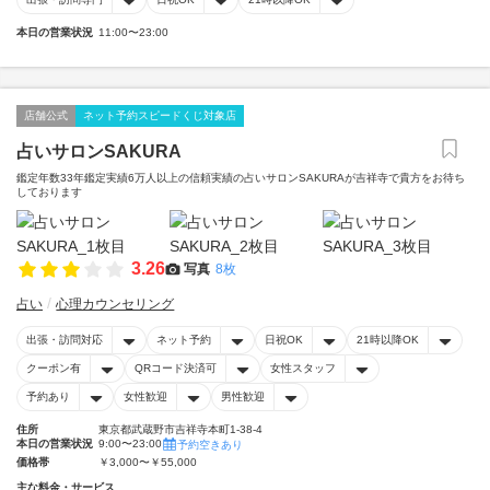
本日の営業状況
11:00〜23:00
店舗公式
ネット予約スピードくじ対象店
占いサロンSAKURA
鑑定年数33年鑑定実績6万人以上の信頼実績の占いサロンSAKURAが吉祥寺で貴方をお待ち
しております
3.26
写真
8枚
占い
心理カウンセリング
出張・訪問対応
ネット予約
日祝OK
21時以降OK
クーポン有
QRコード決済可
女性スタッフ
予約あり
女性歓迎
男性歓迎
住所
東京都武蔵野市吉祥寺本町1-38-4
本日の営業状況
9:00〜23:00
予約空きあり
価格帯
￥3,000〜￥55,000
主な料金・サービス