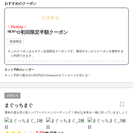
おすすめのクーポン
50
PickUp
ᴺᴱᵂ◝✩初回限定半額クーポン
新規限定
※
このクーポンはエキテン会員限定クーポンです。獲得ボタンからクーポンを獲得する
と利用できます。
ネット予約カレンダー
ネット予約で最大10,000円分のAmazonギフトカードが当たる！
店舗公式
まぐっちまぐ
運命の道を切り拓く♪パワーストーンリーディング！幸せな未来を一緒に作っていきましょう