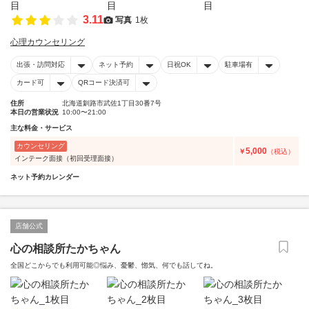
3.11
写真
1枚
心理カウンセリング
出張・訪問対応
ネット予約
日祝OK
駐車場有
カード可
QRコード決済可
住所
北海道釧路市武佐1丁目30番7号
本日の営業状況
10:00〜21:00
主な料金・サービス
カウンセリング
5,000
￥
（税込）
インテーク面接（初回受理面接）
ネット予約カレンダー
店舗公式
心の相談所たかちゃん
全国どこからでも利用可能◎悩み、憂鬱、惚気、何でも話してね。