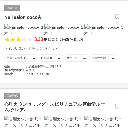
店舗公式
Nail salon cocoA
3.30
口コミ
1件
写真
5枚
ネイルサロン
心理カウンセリング
出張・訪問対応
駐車場有
カード可
完全予約制
住所
大阪府豊中市岡上の町2-1-8
本日の営業状況
定休日
価格帯
￥7,900〜￥8,900
店舗公式
心理カウンセリング・スピリチュアル算命学ルー
ム-クレア-