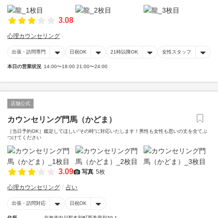
3.08
心理カウンセリング
出張・訪問専門
日祝OK
21時以降OK
女性スタッフ
本日の営業状況
14:00〜18:00 21:00〜24:00
店舗公式
カウンセリング門馬（かどま）
［当日予約OK］鑑定してほしい“その時”に対応いたします！男性も女性も思いの丈を全てぶ
つけてください
3.09
写真
5枚
心理カウンセリング
占い
出張・訪問対応
日祝OK
住所
北海道中川郡本別町西美里別39-1