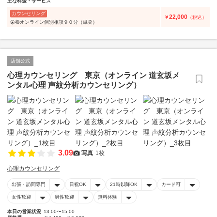
主な料金・サービス
カウンセリング
22,000
￥
（税込）
栄養オンライン個別相談９０分（単発）
店舗公式
心理カウンセリング 東京（オンライン 道玄坂メ
ンタル心理 声紋分析カウンセリング）
3.09
写真
1枚
心理カウンセリング
出張・訪問専門
日祝OK
21時以降OK
カード可
女性歓迎
男性歓迎
無料体験
本日の営業状況
13:00〜15:00