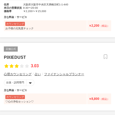
住所
大阪府大阪市中央区天満橋京町1-1-440
本日の営業状況
9:30〜20:00
価格帯
￥2,200〜￥15,000
主な料金・サービス
カウンセリング
2,200
￥
（税込）
お子様の元気度チェック
店舗公式
PIXIEDUST
3.03
心理カウンセリング
占い
ファイナンシャルプランナー
出張・訪問専門
主な料金・サービス
カウンセリング
8,800
￥
（税込）
♡心の浄化セッション♡