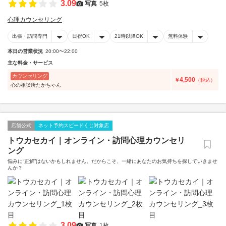
3.09
写真
5枚
心理カウンセリング
出張・訪問専門
日祝OK
21時以降OK
無料体験
本日の営業状況
20:00〜22:00
主な料金・サービス
カウンセリング
4,500
￥
（税込）
心の相談所たかちゃん
店舗公式
ネット予約スピードくじ対象店
トウカセカイ｜オンライン・訪問心理カウンセリ
ング
悩みに“正解”はないかもしれません。だからこそ、一緒にあなたのお気持ちを探していきませ
んか？
3.09
写真
1枚