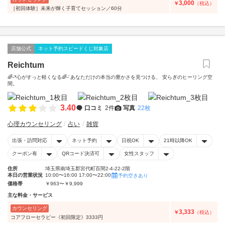
3,000
￥
（税込）
［初回体験］未来が輝く子育てセッション／60分
店舗公式
ネット予約スピードくじ対象店
Reichtum
🌈ᵕ̈*心がすっと軽くなる🌈ᵕ̈ あなただけの本当の豊かさを見つける、 安らぎのヒーリング空
間。
3.40
口コミ
2件
写真
22枚
心理カウンセリング
占い
雑貨
出張・訪問対応
ネット予約
日祝OK
21時以降OK
クーポン有
QRコード決済可
女性スタッフ
住所
埼玉県南埼玉郡宮代町百間2-4-22-2階
本日の営業状況
10:00〜16:00 17:00〜22:00
予約空きあり
価格帯
￥963〜￥9,999
主な料金・サービス
カウンセリング
3,333
￥
（税込）
コアフローセラピー《初回限定》3333円