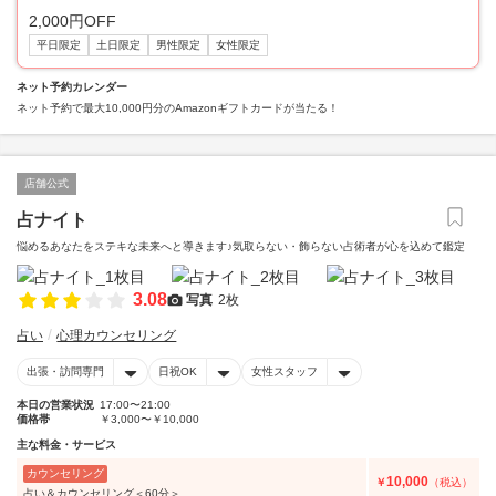
2,000円OFF
平日限定
土日限定
男性限定
女性限定
ネット予約カレンダー
ネット予約で最大10,000円分のAmazonギフトカードが当たる！
店舗公式
占ナイト
悩めるあなたをステキな未来へと導きます♪気取らない・飾らない占術者が心を込めて鑑定
3.08
写真
2枚
占い
心理カウンセリング
出張・訪問専門
日祝OK
女性スタッフ
本日の営業状況
17:00〜21:00
価格帯
￥3,000〜￥10,000
主な料金・サービス
カウンセリング
10,000
￥
（税込）
占い＆カウンセリング＜60分＞