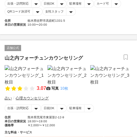
出張・訪問対応
日祝OK
駐車場有
カード可
QRコード決済可
女性スタッフ
住所
栃木県佐野市高萩町1331-5
本日の営業状況
10:00〜20:00
店舗公式
山之内フォーチュンカウンセリング
3.07
写真
10枚
占い
心理カウンセリング
出張・訪問対応
日祝OK
駐車場有
住所
熊本県荒尾市東屋形2-12-9
本日の営業状況
18:00〜19:00
価格帯
￥2,000〜￥12,000
主な料金・サービス