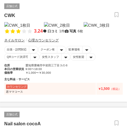
店舗公式
CWK
3.24
口コミ
1件
写真
6枚
ネイルサロン
心理カウンセリング
出張・訪問対応
クーポン有
駐車場有
QRコード決済可
女性スタッフ
女性歓迎
住所
愛知県豊橋市中岩田三丁目３の６
本日の営業状況
9:00〜18:00
価格帯
￥1,000〜￥30,000
主な料金・サービス
カウンセリング
1,500
￥
（税込）
若ママコース
店舗公式
Nail salon cocoA