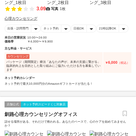
3.09
写真
1枚
心理カウンセリング
出張・訪問専門
ネット予約
日祝OK
21時以降OK
本日の営業状況
10:00〜24:00
価格帯
￥4,000〜￥9,900
主な料金・サービス
カウンセリング
パッケージ（期間限定）療法「あなたの声が、未来の支援に繋がる」
6,000
￥
（税込）
臨床的向上を目的とした取り組みにご協力いただける方を募集してい
ます
ネット予約カレンダー
ネット予約で最大10,000円分のAmazonギフトカードが当たる！
店舗公式
ネット予約スピードくじ対象店
釧路心理カウンセリングオフィス
話せる場所がある、それだけで救われる。あなたのペースで、心のケアを始めてみません
か？