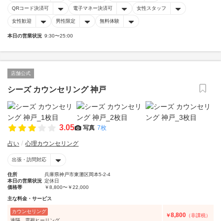
QRコード決済可
電子マネー決済可
女性スタッフ
女性歓迎
男性限定
無料体験
本日の営業状況
9:30〜25:00
店舗公式
シーズ カウンセリング 神戸
3.05
写真
7枚
占い
心理カウンセリング
出張・訪問対応
住所
兵庫県神戸市東灘区岡本5-2-4
本日の営業状況
定休日
価格帯
￥8,800〜￥22,000
主な料金・サービス
カウンセリング
8,800
￥
（非課税）
遠隔 霊視ヒーリング