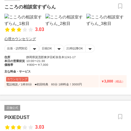
こころの相談室すずらん
3.03
心理カウンセリング
出張・訪問対応
日祝OK
21時以降OK
住所
静岡県賀茂郡東伊豆町奈良本1241-17
本日の営業状況
10:00〜21:30
価格帯
￥800〜￥7,000
主な料金・サービス
カウンセリング
3,000
￥
（税込）
電話相談／1枠30分 ■初回特典 60分 1枠料金！3000円
店舗公式
PIXIEDUST
3.03