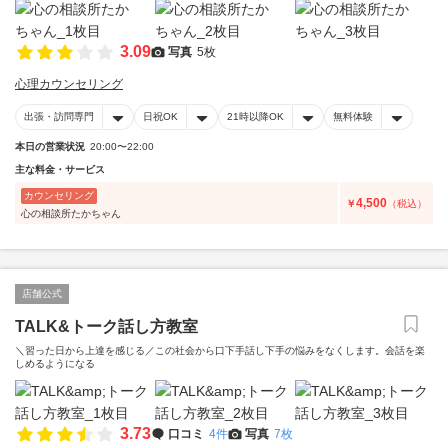
3.09
写真
5枚
心理カウンセリング
出張・訪問専門
日祝OK
21時以降OK
無料体験
本日の営業状況
20:00〜22:00
主な料金・サービス
カウンセリング
4,500
￥
（税込）
心の相談所たかちゃん
店舗公式
TALK&トーク話し方教室
＼習った日から上達を感じる／この社会から口下手話し下手の悩みをなくします。会話を楽
しめるようになる
3.73
口コミ
4件
写真
7枚