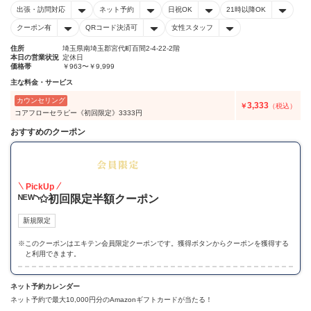
出張・訪問対応
ネット予約
日祝OK
21時以降OK
クーポン有
QRコード決済可
女性スタッフ
住所
埼玉県南埼玉郡宮代町百間2-4-22-2階
本日の営業状況
定休日
価格帯
￥963〜￥9,999
主な料金・サービス
カウンセリング
3,333
￥
（税込）
コアフローセラピー《初回限定》3333円
おすすめのクーポン
50
PickUp
ᴺᴱᵂ◝✩初回限定半額クーポン
新規限定
※
このクーポンはエキテン会員限定クーポンです。獲得ボタンからクーポンを獲得する
と利用できます。
ネット予約カレンダー
ネット予約で最大10,000円分のAmazonギフトカードが当たる！