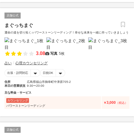
店舗公式
まぐっちまぐ
運命の道を切り拓く♪パワーストーンリーディング！幸せな未来を一緒に作っていきましょう
3.08
写真
5枚
占い
心理カウンセリング
出張・訪問対応
日祝OK
住所
広島県福山市御幸町中津原705-2
本日の営業状況
9:30〜20:00
主な料金・サービス
カウンセリング
3,000
￥
（税込）
パワーストーンリーディング
店舗公式