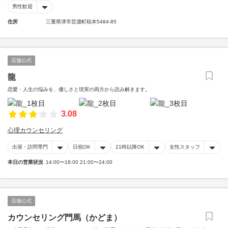
男性歓迎
住所
三重県津市芸濃町椋本5484-85
店舗公式
龍
恋愛・人生の悩みを、優しさと現実の両方から読み解きます。
3.08
心理カウンセリング
出張・訪問専門
日祝OK
21時以降OK
女性スタッフ
本日の営業状況
14:00〜18:00 21:00〜24:00
店舗公式
カウンセリング門馬（かどま）