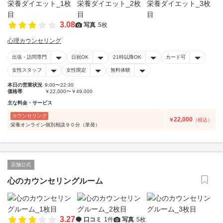
3.08
写真
5枚
心理カウンセリング
出張・訪問専門
日祝OK
21時以降OK
カード可
女性スタッフ
女性限定
無料体験
本日の営業状況
9:00〜22:30
価格帯
￥22,000〜￥49,000
主な料金・サービス
カウンセリング
22,000
￥
（税込）
栄養オンライン個別相談９０分（単発）
店舗公式
心のカウンセリングルーム
3.27
口コミ
1件
写真
5枚