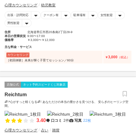
心理カウンセリング
幼児教室
出張・訪問対応
クーポン有
駐車場有
女性歓迎
男性歓迎
住所
北海道帯広市西20条南2丁目28-9
本日の営業状況
9:00〜17:00
価格帯
￥3,000〜￥12,000
主な料金・サービス
カウンセリング
3,000
￥
（税込）
［初回体験］未来が輝く子育てセッション／60分
店舗公式
ネット予約スピードくじ対象店
Reichtum
🌈ᵕ̈*心がすっと軽くなる🌈ᵕ̈ あなただけの本当の豊かさを見つける、 安らぎのヒーリング空
間。
3.40
口コミ
2件
写真
22枚
心理カウンセリング
占い
雑貨