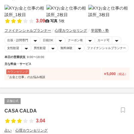
3.09
写真
5枚
ファイナンシャルプランナー
心理カウンセリング
学習塾・塾
出張・訪問専門
日祝OK
クーポン有
カード可
女性歓迎
男性歓迎
無料体験
ファイナンシャルプランナー
本日の営業状況
9:00〜18:00
主な料金・サービス
カウンセリング
5,000
￥
（税込）
「お金と仕事」のお悩み相談
店舗公式
CASA CALDA
3.04
占い
心理カウンセリング