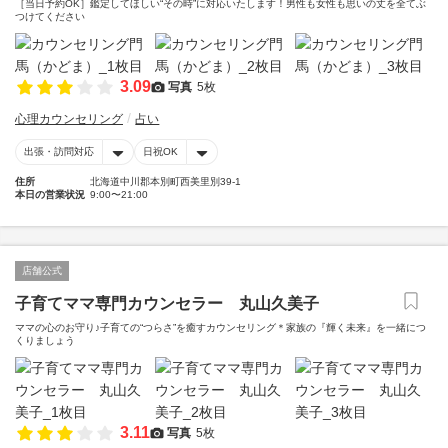
［当日予約OK］鑑定してほしい“その時”に対応いたします！男性も女性も思いの丈を全てぶ
つけてください
3.09
写真
5枚
心理カウンセリング
占い
出張・訪問対応
日祝OK
住所
北海道中川郡本別町西美里別39-1
本日の営業状況
9:00〜21:00
店舗公式
子育てママ専門カウンセラー 丸山久美子
ママの心のお守り♪子育ての“つらさ”を癒すカウンセリング＊家族の『輝く未来』を一緒につ
くりましょう
3.11
写真
5枚