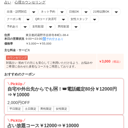
占い
心理カウンセリング
出張・訪問対応
ネット予約
日祝OK
21時以降OK
クーポン有
QRコード決済可
女性スタッフ
予約あり
女性歓迎
男性歓迎
住所
東京都武蔵野市吉祥寺本町1-38-4
本日の営業状況
9:00〜23:00
予約空きあり
価格帯
￥3,000〜￥55,000
主な料金・サービス
カウンセリング
3,000
￥
（税込）
対面占い 初めての方にも安心してご利用いただけるよう、お悩みや
ご希望に合わせた多彩なコースをご用意しております。
おすすめのクーポン
PickUp
自宅や外出先からでも🆗！👑電話鑑定80分￥12000円
⇒￥10000
2,000円OFF
平日限定
土日限定
男性限定
女性限定
PickUp
占い放題コース￥12000⇒￥10000