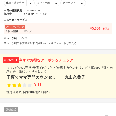
出張・訪問専門
ネット予約
クーポン有
本日の営業状況
10:00〜18:00
価格帯
￥5,000〜￥12,000
主な料金・サービス
カウンセリング
5,000
￥
（税込）
女性性開花ヒーリング
ネット予約カレンダー
ネット予約で最大10,000円分のAmazonギフトカードが当たる！
70%OFF
今すぐお得なクーポンをチェック
ママの心のお守り♪子育ての“つらさ”を癒すカウンセリング＊家族の『輝く未
来』を一緒につくりましょう
子育てママ専門カウンセラー 丸山久美子
3.11
北海道帯広市西20条南2丁目28-9
店舗公式