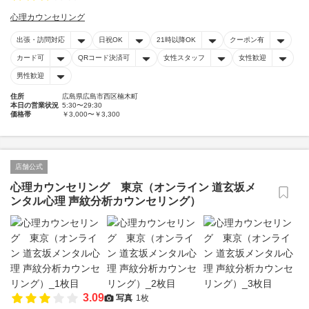
心理カウンセリング
出張・訪問対応
日祝OK
21時以降OK
クーポン有
カード可
QRコード決済可
女性スタッフ
女性歓迎
男性歓迎
住所
広島県広島市西区楠木町
本日の営業状況
5:30〜29:30
価格帯
￥3,000〜￥3,300
店舗公式
心理カウンセリング 東京（オンライン 道玄坂メ
ンタル心理 声紋分析カウンセリング）
3.09
写真
1枚