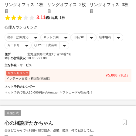
3.11
写真
1枚
心理カウンセリング
出張・訪問対応
ネット予約
日祝OK
駐車場有
カード可
QRコード決済可
住所
北海道釧路市武佐1丁目30番7号
本日の営業状況
10:00〜21:00
主な料金・サービス
カウンセリング
5,000
￥
（税込）
インテーク面接（初回受理面接）
ネット予約カレンダー
ネット予約で最大10,000円分のAmazonギフトカードが当たる！
店舗公式
心の相談所たかちゃん
全国どこからでも利用可能◎悩み、憂鬱、惚気、何でも話してね。