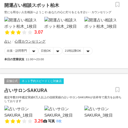
開運占い相談スポット柏木
世にも明るい人生相談へようこそ♪あなたの心に灯りをともす占い・カウンセリング
3.07
占い
心理カウンセリング
出張・訪問専門
日祝OK
21時以降OK
本日の営業状況
11:00〜23:00
店舗公式
ネット予約スピードくじ対象店
占いサロンSAKURA
鑑定年数33年鑑定実績6万人以上の信頼実績の占いサロンSAKURAが吉祥寺で貴方をお待ち
しております
3.26
写真
8枚