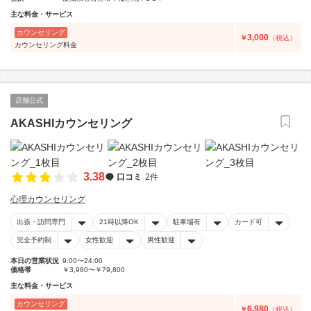
主な料金・サービス
カウンセリング
3,000
￥
（税込）
カウンセリング料金
店舗公式
AKASHIカウンセリング
3.38
口コミ
2件
心理カウンセリング
出張・訪問専門
21時以降OK
駐車場有
カード可
完全予約制
女性歓迎
男性歓迎
本日の営業状況
9:00〜24:00
価格帯
￥3,980〜￥79,800
主な料金・サービス
カウンセリング
6,980
￥
（税込）