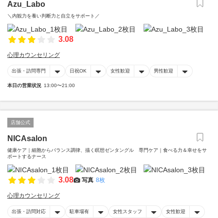
Azu_Labo
＼内観力を養い判断力と自立をサポート／
3.08
心理カウンセリング
出張・訪問専門
日祝OK
女性歓迎
男性歓迎
本日の営業状況
13:00〜21:00
店舗公式
NICAsalon
健康ケア｜細胞からバランス調律、描く瞑想ゼンタングル 専門ケア｜食べる力＆幸せをサ
ポートするナース
3.08
写真
8枚
心理カウンセリング
出張・訪問対応
駐車場有
女性スタッフ
女性歓迎