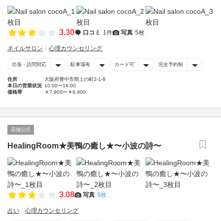
3.30
口コミ
1件
写真
5枚
ネイルサロン
心理カウンセリング
出張・訪問対応
駐車場有
カード可
完全予約制
住所
大阪府豊中市岡上の町2-1-8
本日の営業状況
10:00〜16:00
価格帯
￥7,900〜￥8,900
店舗公式
HealingRoom★美鴨の癒し★〜小波の詩〜
3.08
写真
8枚
占い
心理カウンセリング