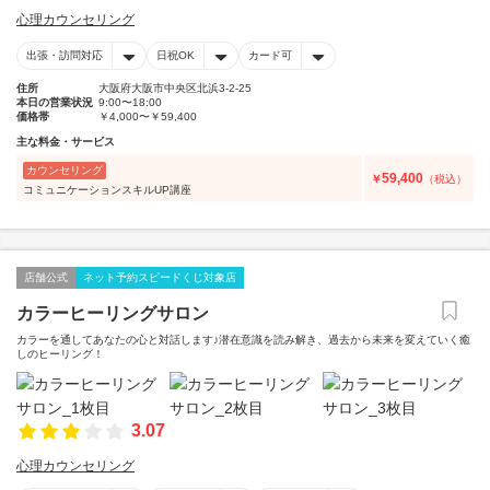
心理カウンセリング
出張・訪問対応
日祝OK
カード可
住所
大阪府大阪市中央区北浜3-2-25
本日の営業状況
9:00〜18:00
価格帯
￥4,000〜￥59,400
主な料金・サービス
カウンセリング
59,400
￥
（税込）
コミュニケーションスキルUP講座
店舗公式
ネット予約スピードくじ対象店
カラーヒーリングサロン
カラーを通してあなたの心と対話します♪潜在意識を読み解き、過去から未来を変えていく癒
しのヒーリング！
3.07
心理カウンセリング