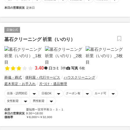
本日の営業状況
定休日
店舗公式
墓石クリーニング 祈里（いのり）
3.40
口コミ
3件
写真
6枚
葬儀・葬式
便利屋・代行サービス
ハウスクリーニング
庭木剪定・お手入れ
片づけ・遺品整理
出張・訪問対応
日祝OK
クーポン有
カード可
女性歓迎
男性歓迎
住所
愛知県一宮市平和３－３－１
本日の営業状況
9:30〜18:00
価格帯
￥8,000〜￥32,000