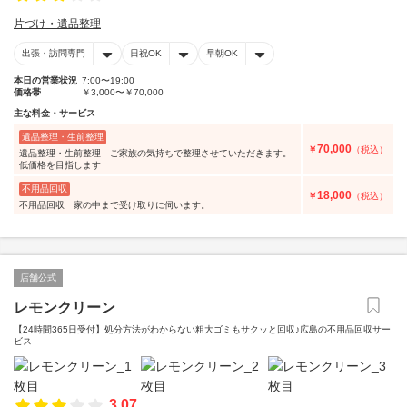
片づけ・遺品整理
出張・訪問専門
日祝OK
早朝OK
本日の営業状況
7:00〜19:00
価格帯
￥3,000〜￥70,000
主な料金・サービス
遺品整理・生前整理
70,000
￥
（税込）
遺品整理・生前整理 ご家族の気持ちで整理させていただきます。
低価格を目指します
不用品回収
18,000
￥
（税込）
不用品回収 家の中まで受け取りに伺います。
店舗公式
レモンクリーン
【24時間365日受付】処分方法がわからない粗大ゴミもサクッと回収♪広島の不用品回収サー
ビス
3.07