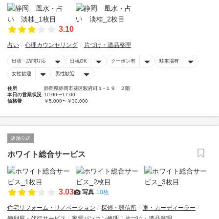
3.10
占い
心理カウンセリング
片づけ・遺品整理
出張・訪問対応
日祝OK
クーポン有
駐車場有
女性歓迎
男性歓迎
住所
静岡県静岡市葵区駿府町１−１９ ２階
本日の営業状況
10:00〜17:00
価格帯
￥5,000〜￥30,000
店舗公式
ホワイト総合サービス
3.03
写真
10枚
住宅リフォーム・リノベーション
探偵・興信所
車・カーディーラー
便利屋・代行サービス
家電パソコン修理
片づけ・遺品整理