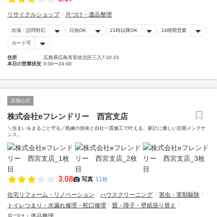
リサイクルショップ
片づけ・遺品整理
出張・訪問対応
日祝OK
21時以降OK
24時間営業
カード可
住所
広島県広島市安佐北区三入7-32-15
本日の営業状況
0:00〜24:00
店舗公式
株式会社eフレンドリー 西宮支店
＼住まいをまるごと守る／熟練の技術と自社一貫施工で叶える、家計に優しい定期メンテナ
ンス。
3.08
写真
11枚
住宅リフォーム・リノベーション
ハウスクリーニング
害虫・害獣駆除
トイレつまり・水漏れ修理・蛇口修理
畳・障子・壁紙張り替え
片づけ・遺品整理