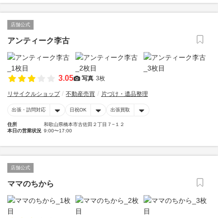
店舗公式
アンティーク李古
3.05
写真
3枚
リサイクルショップ
不動産売買
片づけ・遺品整理
出張・訪問対応
日祝OK
出張買取
住所
和歌山県橋本市古佐田２丁目７−１２
本日の営業状況
9:00〜17:00
店舗公式
ママのちから