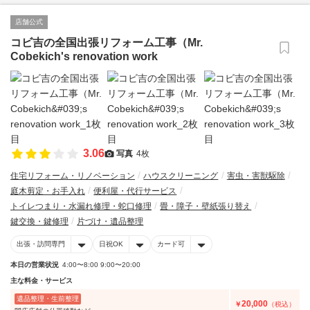
店舗公式
コビ吉の全国出張リフォーム工事（Mr.
Cobekich's renovation work
3.06
写真
4枚
住宅リフォーム・リノベーション
ハウスクリーニング
害虫・害獣駆除
庭木剪定・お手入れ
便利屋・代行サービス
トイレつまり・水漏れ修理・蛇口修理
畳・障子・壁紙張り替え
鍵交換・鍵修理
片づけ・遺品整理
出張・訪問専門
日祝OK
カード可
本日の営業状況
4:00〜8:00 9:00〜20:00
主な料金・サービス
遺品整理・生前整理
20,000
￥
（税込）