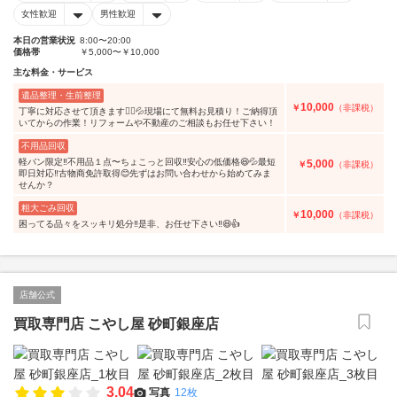
女性歓迎
男性歓迎
本日の営業状況
8:00〜20:00
価格帯
￥5,000〜￥10,000
主な料金・サービス
遺品整理・生前整理
10,000
￥
（非課税）
丁寧に対応させて頂きます🙇‍♀️💦現場にて無料お見積り！ご納得頂
いてからの作業！リフォームや不動産のご相談もお任せ下さい！
不用品回収
軽バン限定‼️不用品１点〜ちょこっと回収‼️安心の低価格😆💦最短
5,000
￥
（非課税）
即日対応‼️古物商免許取得😊先ずはお問い合わせから始めてみま
せんか？
粗大ごみ回収
10,000
￥
（非課税）
困ってる品々をスッキリ処分‼️是非、お任せ下さい‼️😆👍
店舗公式
買取専門店 こやし屋 砂町銀座店
3.04
写真
12枚