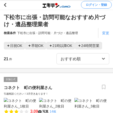
ログイン・登録
下松市に出張・訪問可能なおすすめ片づ
け・遺品整理業者
変更
検索条件
下松市に出張・訪問可能
片づけ・遺品整理
日祝OK
早朝OK
21時以降OK
24時間営業
21
件
店舗公式
コネクト 町の便利屋さん
引越相談ください！3月空きあります！
3.09
写真
14枚