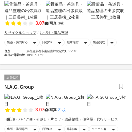
3.07
写真
3枚
リサイクルショップ
片づけ・遺品整理
出張・訪問対応
日祝OK
駐車場有
出張買取
住所
京都府京都市南区吉祥院定成町30-103
本日の営業状況
10:00〜17:00
店舗公式
N.A.G. Group
3.07
写真
21枚
宅配便・バイク便・引越し
片づけ・遺品整理
便利屋・代行サービス
出張・訪問専門
日祝OK
早朝OK
クーポン有