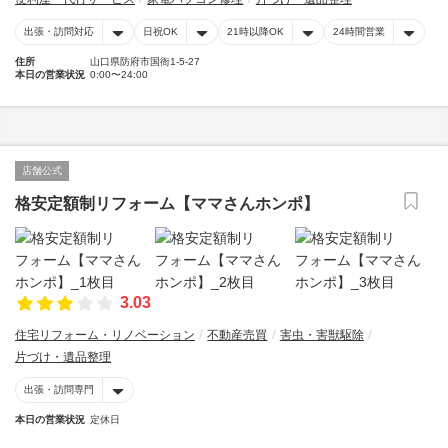
出張・訪問対応
日祝OK
21時以降OK
24時間営業
住所
山口県防府市国衙1-5-27
本日の営業状況
0:00〜24:00
店舗公式
格安定額制リフォーム【ママさんホンポ】
3.03
住宅リフォーム・リノベーション
不動産売買
害虫・害獣駆除
片づけ・遺品整理
出張・訪問専門
本日の営業状況
定休日