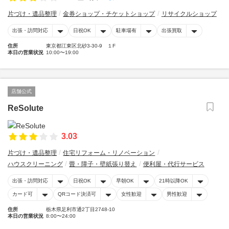
片づけ・遺品整理
金券ショップ・チケットショップ
リサイクルショップ
出張・訪問対応
日祝OK
駐車場有
出張買取
住所
東京都江東区北砂3-30-9 １F
本日の営業状況
10:00〜19:00
店舗公式
ReSolute
3.03
片づけ・遺品整理
住宅リフォーム・リノベーション
ハウスクリーニング
畳・障子・壁紙張り替え
便利屋・代行サービス
出張・訪問対応
日祝OK
早朝OK
21時以降OK
カード可
QRコード決済可
女性歓迎
男性歓迎
住所
栃木県足利市通2丁目2748-10
本日の営業状況
8:00〜24:00