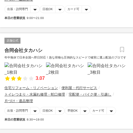
出張・訪問専門
日祝OK
カード可
本日の営業状況
9:00〜21:00
店舗公式
合同会社タカハシ
年中無休で日本全国へ即日対応！急な荷物も圧倒的なスピードで確実に運ぶ配送のプロです
3.07
住宅リフォーム・リノベーション
便利屋・代行サービス
トイレつまり・水漏れ修理・蛇口修理
宅配便・バイク便・引越し
片づけ・遺品整理
出張・訪問専門
日祝OK
早朝OK
カード可
本日の営業状況
8:30〜19:00