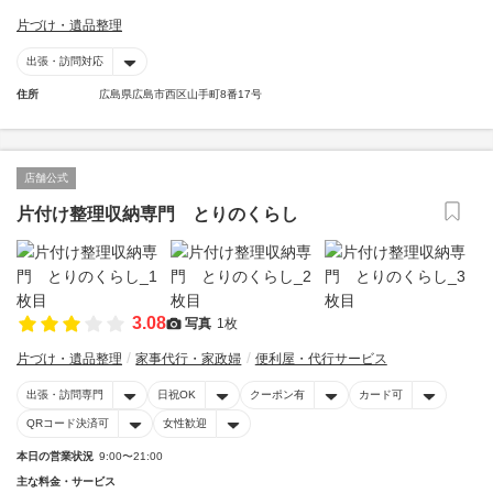
片づけ・遺品整理
出張・訪問対応
住所
広島県広島市西区山手町8番17号
店舗公式
片付け整理収納専門 とりのくらし
3.08
写真
1枚
片づけ・遺品整理
家事代行・家政婦
便利屋・代行サービス
出張・訪問専門
日祝OK
クーポン有
カード可
QRコード決済可
女性歓迎
本日の営業状況
9:00〜21:00
主な料金・サービス