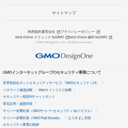
サイトマップ
利用規約
運営会社
プライバシーポリシー
best choice クリニック byGMO
best choice 歯科 byGMO
©GMO DesignOne, Inc. All Rights reserved.
GMOインターネットグループのセキュリティ事業について
世界初総合ネットセキュリティサービス「GMOセキュリティ24」
パスワード漏洩診断
Webサイトリスク診断
セキュリティ相談AIチャットボット
実在証明・盗聴対策
サイバー攻撃対策（GMOサイバーセキュリティ byイエラエ）
サイバー攻撃対策（GMO Flatt Security）
なりすまし対策
セキュリティ事業の軌跡