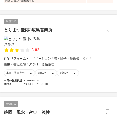
閉店店舗の什器移動など
店舗公式
とりまつ畳(株)広島営業所
3.02
住宅リフォーム・リノベーション
畳・障子・壁紙張り替え
害虫・害獣駆除
片づけ・遺品整理
出張・訪問専門
日祝OK
早朝OK
本日の営業状況
8:00〜20:00
価格帯
￥2,500〜￥138,000
店舗公式
静岡 風水・占い 淡桂