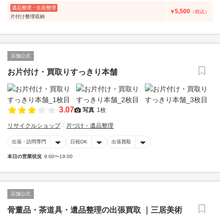
遺品整理・生前整理
5,500
￥
（税込）
片付け整理収納
店舗公式
お片付け・買取りすっきり本舗
3.07
写真
1枚
リサイクルショップ
片づけ・遺品整理
出張・訪問専門
日祝OK
出張買取
本日の営業状況
9:00〜19:00
店舗公式
骨董品・茶道具・遺品整理の出張買取 ｜三居美術