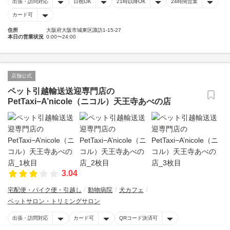
出張・訪問対応
日祝OK
21時以降OK
24時間営業
カード可
住所
大阪府大阪市城東区諏訪1-15-27
本日の営業状況
0:00〜24:00
店舗公式
ペット引越輸送送迎専門店の
PetTaxi−A’nicole（ニコル）天王寺あべの店
3.04
宅配便・バイク便・引越し
動物病院
犬カフェ
ペットサロン・トリミングサロン
出張・訪問対応
カード可
QRコード決済可