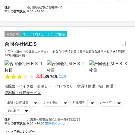
住所
香川県高松市伏石町884-6
本日の営業状況
0:00〜24:00
店舗公式
ネット予約スピードくじ対象店
合同会社M.E.S
＜市内or道外＞の引越し承ります！あなたの期待を超える高品質な配送サービス★24時間
365日相談可能
3.11
写真
11枚
宅配便・バイク便・引越し
トイレつまり・水漏れ修理・蛇口修理
便利屋・代行サービス
出張・訪問対応
ネット予約
駐車場有
カード可
予約あり
住所
北海道札幌市白石区北郷一条9丁目2-12
本日の営業状況
9:00〜20:00
予約空きあり
ネット予約カレンダー