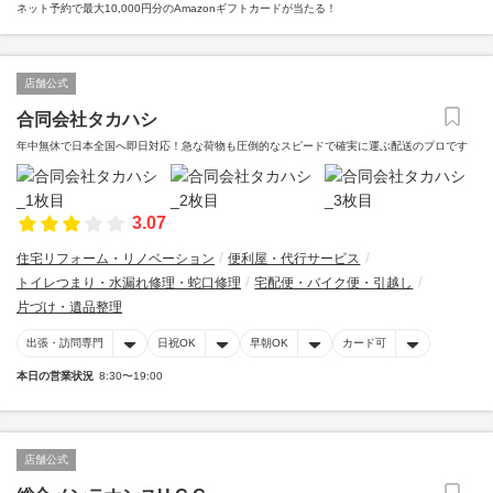
ネット予約で最大10,000円分のAmazonギフトカードが当たる！
店舗公式
合同会社タカハシ
年中無休で日本全国へ即日対応！急な荷物も圧倒的なスピードで確実に運ぶ配送のプロです
3.07
住宅リフォーム・リノベーション
便利屋・代行サービス
トイレつまり・水漏れ修理・蛇口修理
宅配便・バイク便・引越し
片づけ・遺品整理
出張・訪問専門
日祝OK
早朝OK
カード可
本日の営業状況
8:30〜19:00
店舗公式