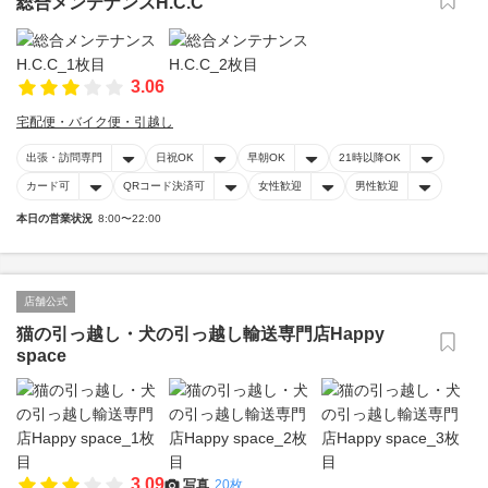
総合メンテナンスH.C.C
3.06
宅配便・バイク便・引越し
出張・訪問専門
日祝OK
早朝OK
21時以降OK
カード可
QRコード決済可
女性歓迎
男性歓迎
本日の営業状況
8:00〜22:00
店舗公式
猫の引っ越し・犬の引っ越し輸送専門店Happy
space
3.09
写真
20枚