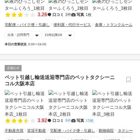
3.26
口コミ
3件
写真
1枚
宅配便・バイク便・引越し
便利屋・代行サービス
倉庫・トランクルーム
出張・訪問専門
21時以降OK
本日の営業状況
0:00〜24:00
店舗公式
ペット引越し輸送送迎専門店のペットタクシーニ
コル大阪本店
3.92
口コミ
9件
写真
15枚
不動産売買
賃貸不動産
宅配便・バイク便・引越し
動物病院
タクシー