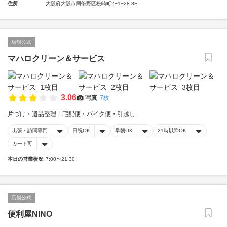
住所
大阪府大阪市阿倍野区松崎町2−1−28 3F
店舗公式
マハロクリーン＆サービス
3.06
写真
7枚
片づけ・遺品整理
宅配便・バイク便・引越し
出張・訪問専門
日祝OK
早朝OK
21時以降OK
カード可
本日の営業状況
7:00〜21:30
店舗公式
便利屋NINO