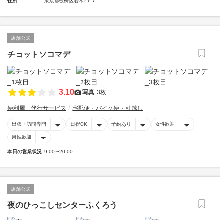
住所
東京都板橋区若木2-6-7
店舗公式
チョットソコマデ
3.10
写真
3枚
便利屋・代行サービス
宅配便・バイク便・引越し
出張・訪問専門
日祝OK
予約あり
女性歓迎
男性歓迎
本日の営業状況
9:00〜20:00
店舗公式
夜のひっこしセンターふくろう