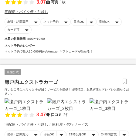
3.07
写真
1枚
宅配便・バイク便・引越し
出張・訪問専門
ネット予約
日祝OK
早朝OK
カード可
本日の営業状況
8:00〜19:00
ネット予約カレンダー
ネット予約で最大10,000円分のAmazonギフトカードが当たる！
店舗公式
瀬戸内エクストラカーゴ
痒いところにもサッと手が届くサービスを提供！日時指定、お急ぎ便もドシドシお任せくだ
さい。
3.47
口コミ
2件
宅配便・バイク便・引越し
便利屋・代行サービス
出張・訪問対応
日祝OK
21時以降OK
24時間営業