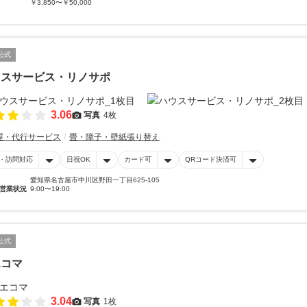
￥3,850〜￥50,000
公式
ウスサービス・リノサポ
3.06
写真
4枚
屋・代行サービス
畳・障子・壁紙張り替え
・訪問対応
日祝OK
カード可
QRコード決済可
愛知県名古屋市中川区野田一丁目625-105
営業状況
9:00〜19:00
公式
エコマ
3.04
写真
1枚