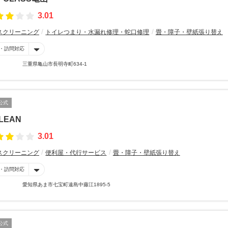
3.01
スクリーニング
トイレつまり・水漏れ修理・蛇口修理
畳・障子・壁紙張り替え
・訪問対応
三重県亀山市長明寺町634-1
公式
CLEAN
3.01
スクリーニング
便利屋・代行サービス
畳・障子・壁紙張り替え
・訪問対応
愛知県あま市七宝町遠島中藤江1895-5
公式