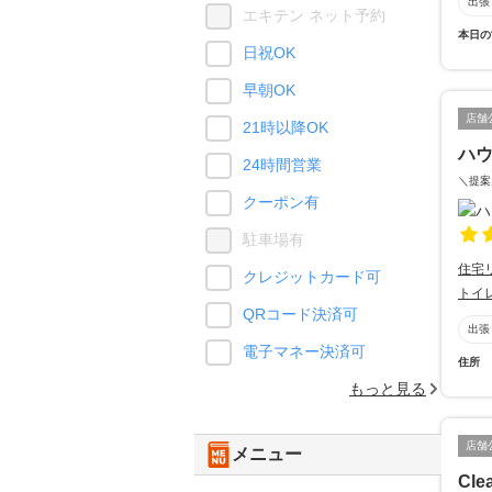
出張
エキテン ネット予約
本日の
日祝OK
早朝OK
店舗
21時以降OK
ハ
24時間営業
＼提案
クーポン有
駐車場有
住宅
クレジットカード可
トイ
QRコード決済可
出張
電子マネー決済可
住所
もっと見る
店舗
メニュー
Cle