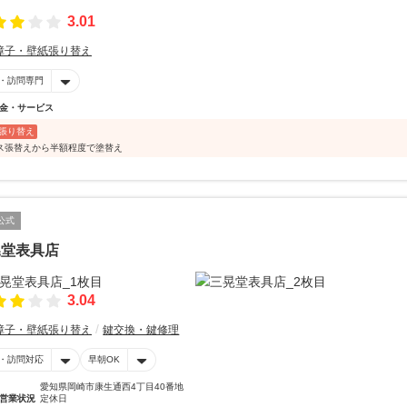
3.01
障子・壁紙張り替え
・訪問専門
金・サービス
張り替え
ス張替えから半額程度で塗替え
公式
晃堂表具店
3.04
障子・壁紙張り替え
鍵交換・鍵修理
・訪問対応
早朝OK
愛知県岡崎市康生通西4丁目40番地
営業状況
定休日