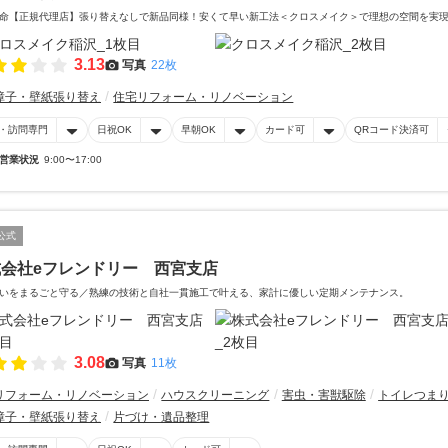
命【正規代理店】張り替えなしで新品同様！安くて早い新工法＜クロスメイク＞で理想の空間を実
3.13
写真
22枚
障子・壁紙張り替え
住宅リフォーム・リノベーション
・訪問専門
日祝OK
早朝OK
カード可
QRコード決済可
営業状況
9:00〜17:00
公式
式会社eフレンドリー 西宮支店
いをまるごと守る／熟練の技術と自社一貫施工で叶える、家計に優しい定期メンテナンス。
3.08
写真
11枚
リフォーム・リノベーション
ハウスクリーニング
害虫・害獣駆除
トイレつま
障子・壁紙張り替え
片づけ・遺品整理