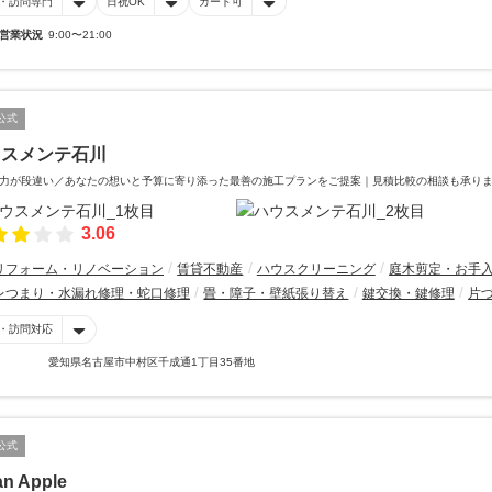
・訪問専門
日祝OK
カード可
営業状況
9:00〜21:00
公式
ウスメンテ石川
力が段違い／あなたの想いと予算に寄り添った最善の施工プランをご提案｜見積比較の相談も承り
3.06
リフォーム・リノベーション
賃貸不動産
ハウスクリーニング
庭木剪定・お手
レつまり・水漏れ修理・蛇口修理
畳・障子・壁紙張り替え
鍵交換・鍵修理
片
・訪問対応
愛知県名古屋市中村区千成通1丁目35番地
公式
an Apple