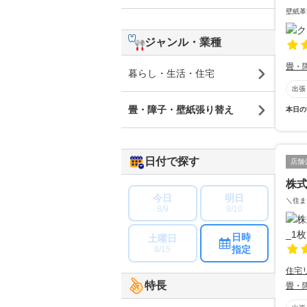
壁紙革
ジャンル・業種
畳・
暮らし・生活・住宅
出張
畳・障子・壁紙張り替え
本日の
日付で探す
店舗
株
今日
明日
＼住ま
8/9
8/10
日時
土曜日
指定
8/15
住宅
特長
畳・