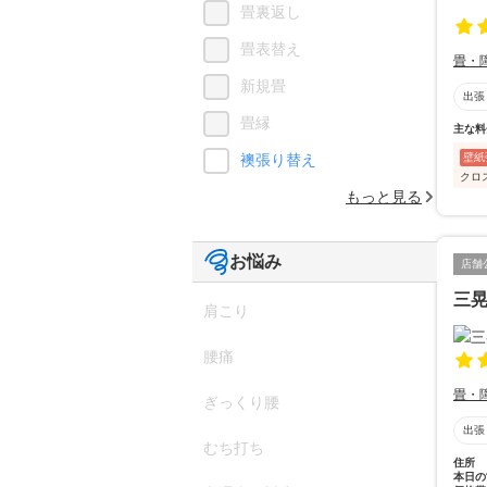
畳裏返し
畳表替え
畳・
新規畳
出張
畳縁
主な料
壁紙
襖張り替え
クロ
もっと見る
お悩み
店舗
三
肩こり
腰痛
畳・
ぎっくり腰
出張
むち打ち
住所
本日の