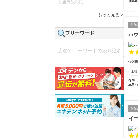
価格帯
交通事故対応
もっと見る
店舗
フリーワード
ハ
便利
出張
住所
本日の
店舗
イ