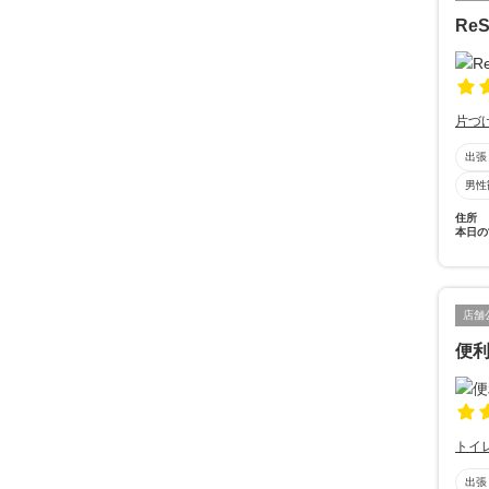
ReS
片づ
出張
男性
住所
本日の
店舗
便
トイ
出張