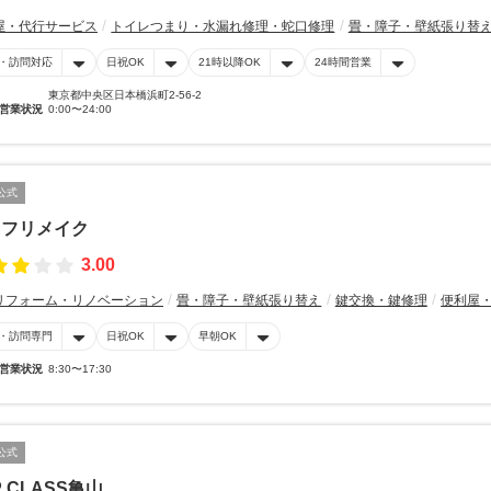
屋・代行サービス
トイレつまり・水漏れ修理・蛇口修理
畳・障子・壁紙張り替
・訪問対応
日祝OK
21時以降OK
24時間営業
東京都中央区日本橋浜町2-56-2
営業状況
0:00〜24:00
公式
イフリメイク
3.00
リフォーム・リノベーション
畳・障子・壁紙張り替え
鍵交換・鍵修理
便利屋
・訪問専門
日祝OK
早朝OK
営業状況
8:30〜17:30
公式
P CLASS亀山