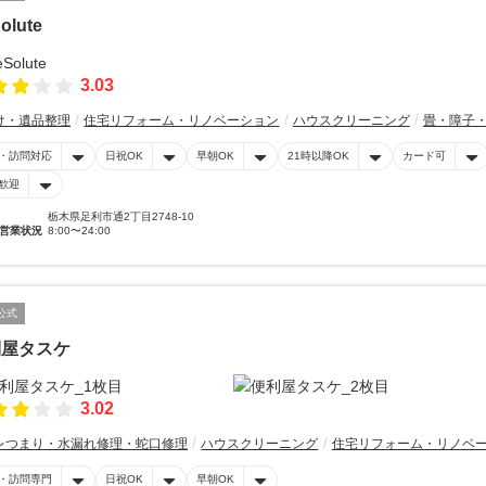
olute
3.03
け・遺品整理
住宅リフォーム・リノベーション
ハウスクリーニング
畳・障子
・訪問対応
日祝OK
早朝OK
21時以降OK
カード可
歓迎
栃木県足利市通2丁目2748-10
営業状況
8:00〜24:00
公式
利屋タスケ
3.02
レつまり・水漏れ修理・蛇口修理
ハウスクリーニング
住宅リフォーム・リノベ
・訪問専門
日祝OK
早朝OK