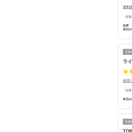
便利
出張
住所
本日の
店舗
ラ
住宅
出張
本日の
店舗
TO