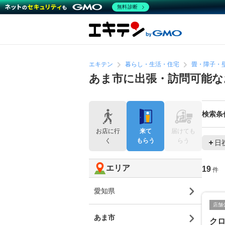
無料診断
エキテン
暮らし・生活・住宅
畳・障子・
あま市に出張・訪問可能な
検索条
お店に行
来て
届けても
く
もらう
らう
日
エリア
19
件
愛知県
店舗
あま市
ク