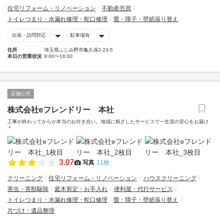
住宅リフォーム・リノベーション
不動産売買
トイレつまり・水漏れ修理・蛇口修理
畳・障子・壁紙張り替え
出張・訪問対応
駐車場有
住所
埼玉県ふじみ野市亀久保2-23-5
本日の営業状況
9:00〜18:00
店舗公式
株式会社eフレンドリー 本社
工事が終わってからが本当のお付き合い。地域に根ざしたサービスで一生涯の安心をお届け
＊
3.07
写真
11枚
クリーニング
住宅リフォーム・リノベーション
ハウスクリーニング
害虫・害獣駆除
庭木剪定・お手入れ
便利屋・代行サービス
トイレつまり・水漏れ修理・蛇口修理
畳・障子・壁紙張り替え
片づけ・遺品整理