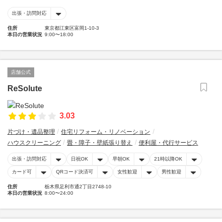
出張・訪問対応
住所
東京都江東区富岡1-10-3
本日の営業状況
9:00〜18:00
店舗公式
ReSolute
3.03
片づけ・遺品整理
住宅リフォーム・リノベーション
ハウスクリーニング
畳・障子・壁紙張り替え
便利屋・代行サービス
出張・訪問対応
日祝OK
早朝OK
21時以降OK
カード可
QRコード決済可
女性歓迎
男性歓迎
住所
栃木県足利市通2丁目2748-10
本日の営業状況
8:00〜24:00