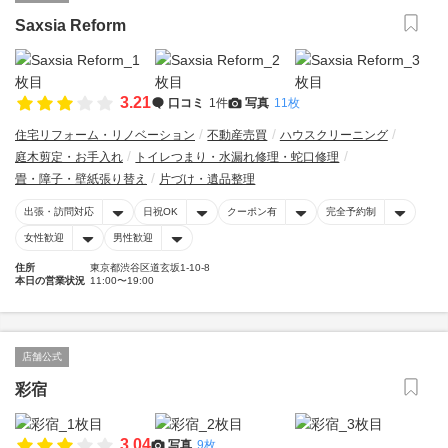
Saxsia Reform
3.21
口コミ
1件
写真
11枚
住宅リフォーム・リノベーション
不動産売買
ハウスクリーニング
庭木剪定・お手入れ
トイレつまり・水漏れ修理・蛇口修理
畳・障子・壁紙張り替え
片づけ・遺品整理
出張・訪問対応
日祝OK
クーポン有
完全予約制
女性歓迎
男性歓迎
住所
東京都渋谷区道玄坂1-10-8
本日の営業状況
11:00〜19:00
店舗公式
彩宿
3.04
写真
9枚