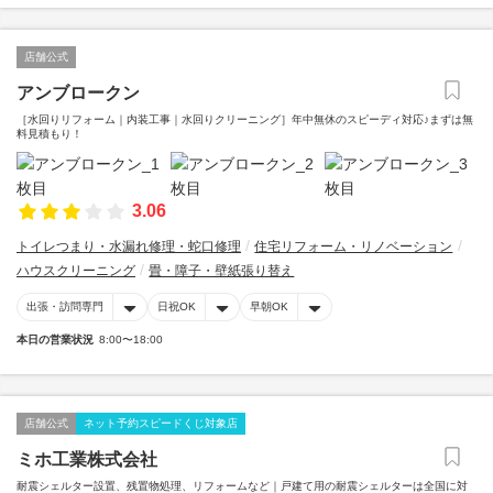
店舗公式
アンブロークン
［水回りリフォーム｜内装工事｜水回りクリーニング］年中無休のスピーディ対応♪まずは無
料見積もり！
3.06
トイレつまり・水漏れ修理・蛇口修理
住宅リフォーム・リノベーション
ハウスクリーニング
畳・障子・壁紙張り替え
出張・訪問専門
日祝OK
早朝OK
本日の営業状況
8:00〜18:00
店舗公式
ネット予約スピードくじ対象店
ミホ工業株式会社
耐震シェルター設置、残置物処理、リフォームなど｜戸建て用の耐震シェルターは全国に対