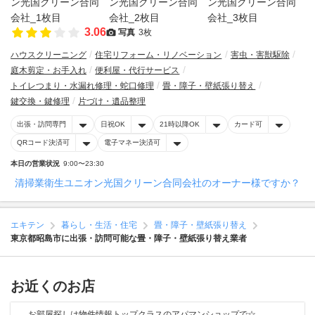
3.06
写真
3枚
ハウスクリーニング
住宅リフォーム・リノベーション
害虫・害獣駆除
庭木剪定・お手入れ
便利屋・代行サービス
トイレつまり・水漏れ修理・蛇口修理
畳・障子・壁紙張り替え
鍵交換・鍵修理
片づけ・遺品整理
出張・訪問専門
日祝OK
21時以降OK
カード可
QRコード決済可
電子マネー決済可
本日の営業状況
9:00〜23:30
清掃業衛生ユニオン光国クリーン合同会社のオーナー様ですか？
エキテン
暮らし・生活・住宅
畳・障子・壁紙張り替え
東京都昭島市に出張・訪問可能な畳・障子・壁紙張り替え業者
お近くのお店
お部屋探しは物件情報トップクラスのアパマンショップで☆