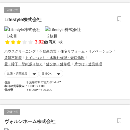
店舗公式
Lifestyle株式会社
3.02
写真
1枚
ハウスクリーニング
不動産売買
住宅リフォーム・リノベーション
賃貸不動産
トイレつまり・水漏れ修理・蛇口修理
畳・障子・壁紙張り替え
鍵交換・鍵修理
片づけ・遺品整理
出張・訪問対応
日祝OK
住所
千葉県市川市宮久保1-2-17
本日の営業状況
10:00〜21:00
価格帯
￥8,000〜￥20,000
店舗公式
ヴォルンホーム株式会社