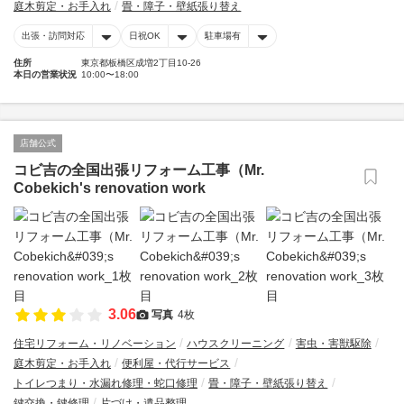
庭木剪定・お手入れ
畳・障子・壁紙張り替え
出張・訪問対応
日祝OK
駐車場有
住所
東京都板橋区成増2丁目10-26
本日の営業状況
10:00〜18:00
店舗公式
コビ吉の全国出張リフォーム工事（Mr.
Cobekich's renovation work
3.06
写真
4枚
住宅リフォーム・リノベーション
ハウスクリーニング
害虫・害獣駆除
庭木剪定・お手入れ
便利屋・代行サービス
トイレつまり・水漏れ修理・蛇口修理
畳・障子・壁紙張り替え
鍵交換・鍵修理
片づけ・遺品整理