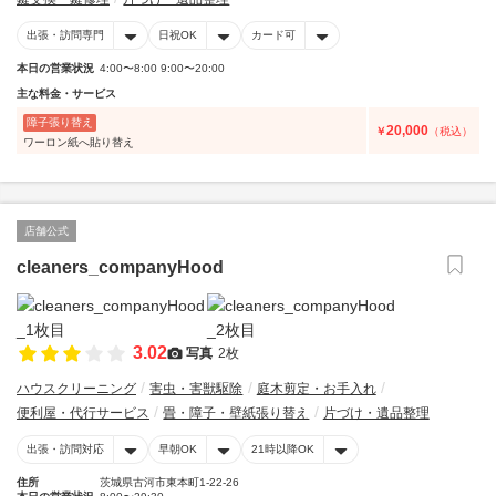
出張・訪問専門
日祝OK
カード可
本日の営業状況
4:00〜8:00 9:00〜20:00
主な料金・サービス
障子張り替え
20,000
￥
（税込）
ワーロン紙へ貼り替え
店舗公式
cleaners_companyHood
3.02
写真
2枚
ハウスクリーニング
害虫・害獣駆除
庭木剪定・お手入れ
便利屋・代行サービス
畳・障子・壁紙張り替え
片づけ・遺品整理
出張・訪問対応
早朝OK
21時以降OK
住所
茨城県古河市東本町1-22-26