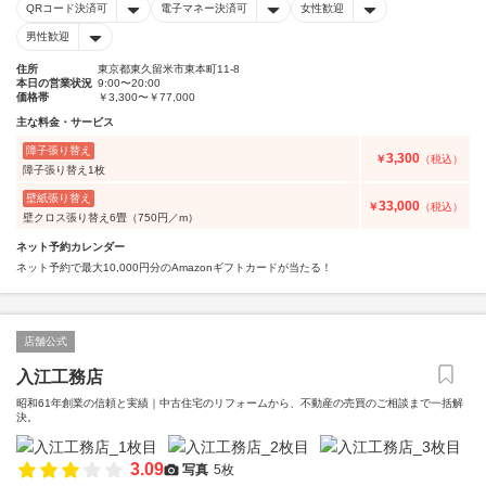
QRコード決済可
電子マネー決済可
女性歓迎
男性歓迎
住所
東京都東久留米市東本町11-8
本日の営業状況
9:00〜20:00
価格帯
￥3,300〜￥77,000
主な料金・サービス
障子張り替え
3,300
￥
（税込）
障子張り替え1枚
壁紙張り替え
33,000
￥
（税込）
壁クロス張り替え6畳（750円／m）
ネット予約カレンダー
ネット予約で最大10,000円分のAmazonギフトカードが当たる！
店舗公式
入江工務店
昭和61年創業の信頼と実績｜中古住宅のリフォームから、不動産の売買のご相談まで一括解
決。
3.09
写真
5枚