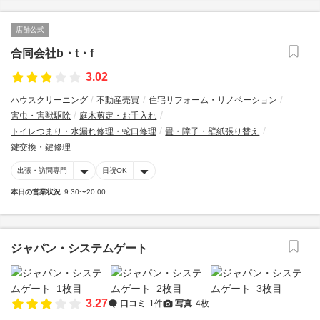
店舗公式
合同会社b・t・f
3.02
ハウスクリーニング
不動産売買
住宅リフォーム・リノベーション
害虫・害獣駆除
庭木剪定・お手入れ
トイレつまり・水漏れ修理・蛇口修理
畳・障子・壁紙張り替え
鍵交換・鍵修理
出張・訪問専門
日祝OK
本日の営業状況
9:30〜20:00
ジャパン・システムゲート
3.27
口コミ
1件
写真
4枚