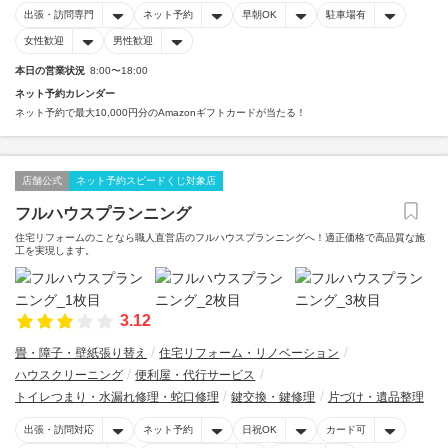
出張・訪問専門
ネット予約
早朝OK
駐車場有
女性歓迎
男性歓迎
本日の営業状況
8:00〜18:00
ネット予約カレンダー
ネット予約で最大10,000円分のAmazonギフトカードが当たる！
店舗公式
ネット予約スピードくじ対象店
フルハウスプランニング
住宅リフォームのことなら職人直営店のフルハウスプランニングへ！適正価格で高品質な施
工を実現します。
3.12
畳・障子・壁紙張り替え
住宅リフォーム・リノベーション
ハウスクリーニング
便利屋・代行サービス
トイレつまり・水漏れ修理・蛇口修理
鍵交換・鍵修理
片づけ・遺品整理
出張・訪問対応
ネット予約
日祝OK
カード可