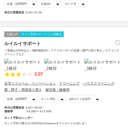
出張・訪問専門
日祝OK
カード可
本日の営業状況
9:00〜21:00
店舗公式
ネット予約スピードくじ対象店
ルイルイサポート
＜実績は100件以上！無料相談OK＞ドアクローザーの交換／網戸の張り替え／エアコンク
リーニングなど
3.07
住宅リフォーム・リノベーション
クリーニング
ハウスクリーニング
畳・障子・壁紙張り替え
鍵交換・鍵修理
出張・訪問専門
ネット予約
QRコード決済可
本日の営業状況
9:00〜20:00
価格帯
￥8,000〜￥15,000
ネット予約カレンダー
ネット予約で最大10,000円分のAmazonギフトカードが当たる！