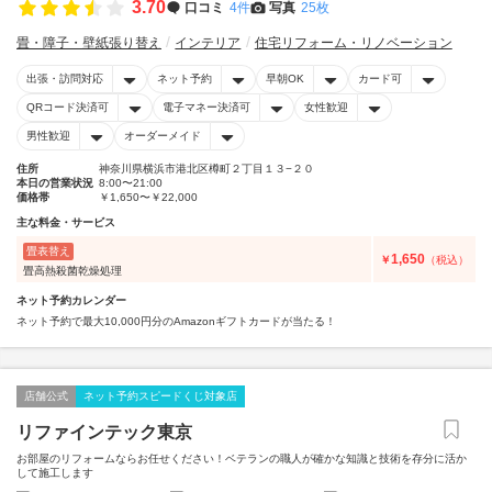
3.70
口コミ
4件
写真
25枚
畳・障子・壁紙張り替え
インテリア
住宅リフォーム・リノベーション
出張・訪問対応
ネット予約
早朝OK
カード可
QRコード決済可
電子マネー決済可
女性歓迎
男性歓迎
オーダーメイド
住所
神奈川県横浜市港北区樽町２丁目１３−２０
本日の営業状況
8:00〜21:00
価格帯
￥1,650〜￥22,000
主な料金・サービス
畳表替え
1,650
￥
（税込）
畳高熱殺菌乾燥処理
ネット予約カレンダー
ネット予約で最大10,000円分のAmazonギフトカードが当たる！
店舗公式
ネット予約スピードくじ対象店
リファインテック東京
お部屋のリフォームならお任せください！ベテランの職人が確かな知識と技術を存分に活か
して施工します