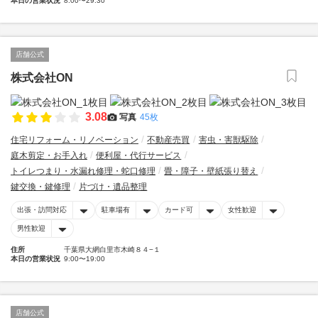
本日の営業状況
8:00〜29:30
店舗公式
株式会社ON
3.08
写真
45枚
住宅リフォーム・リノベーション
不動産売買
害虫・害獣駆除
庭木剪定・お手入れ
便利屋・代行サービス
トイレつまり・水漏れ修理・蛇口修理
畳・障子・壁紙張り替え
鍵交換・鍵修理
片づけ・遺品整理
出張・訪問対応
駐車場有
カード可
女性歓迎
男性歓迎
住所
千葉県大網白里市木崎８４−１
本日の営業状況
9:00〜19:00
店舗公式