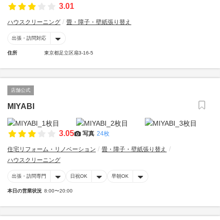
3.01
ハウスクリーニング
畳・障子・壁紙張り替え
出張・訪問対応
住所
東京都足立区扇3-16-5
店舗公式
MIYABI
3.05
写真
24枚
住宅リフォーム・リノベーション
畳・障子・壁紙張り替え
ハウスクリーニング
出張・訪問専門
日祝OK
早朝OK
本日の営業状況
8:00〜20:00