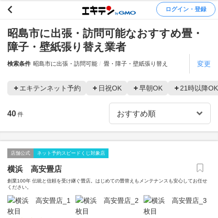
ログイン・登録
昭島市に出張・訪問可能なおすすめ畳・
障子・壁紙張り替え業者
変更
検索条件
昭島市に出張・訪問可能
畳・障子・壁紙張り替え
エキテンネット予約
日祝OK
早朝OK
21時以降OK
40
件
店舗公式
ネット予約スピードくじ対象店
横浜 高安畳店
創業100年 伝統と信頼を受け継ぐ畳店。はじめての畳替えもメンテナンスも安心してお任せ
ください。