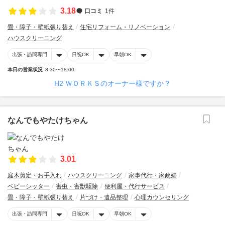
3.18
口コミ
1件
畳・障子・壁紙張り替え
住宅リフォーム・リノベーション
ハウスクリーニング
出張・訪問専門
日祝OK
早朝OK
本日の営業状況
8:30〜18:00
H2 ＷＯＲＫＳのオーナー様ですか？
なんでもやたけちゃん
3.01
庭木剪定・お手入れ
ハウスクリーニング
家事代行・家政婦
ベビーシッター
害虫・害獣駆除
便利屋・代行サービス
畳・障子・壁紙張り替え
片づけ・遺品整理
心理カウンセリング
出張・訪問専門
日祝OK
早朝OK