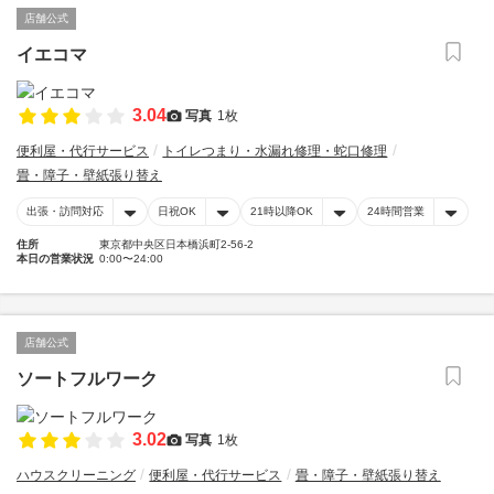
店舗公式
イエコマ
3.04
写真
1枚
便利屋・代行サービス
トイレつまり・水漏れ修理・蛇口修理
畳・障子・壁紙張り替え
出張・訪問対応
日祝OK
21時以降OK
24時間営業
住所
東京都中央区日本橋浜町2-56-2
本日の営業状況
0:00〜24:00
店舗公式
ソートフルワーク
3.02
写真
1枚
ハウスクリーニング
便利屋・代行サービス
畳・障子・壁紙張り替え