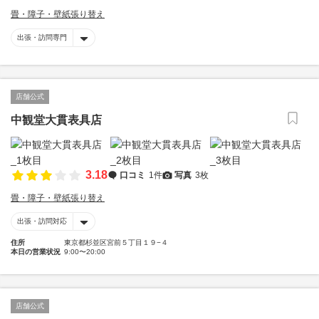
畳・障子・壁紙張り替え
出張・訪問専門
店舗公式
中観堂大貫表具店
3.18
口コミ
1件
写真
3枚
畳・障子・壁紙張り替え
出張・訪問対応
住所
東京都杉並区宮前５丁目１９−４
本日の営業状況
9:00〜20:00
店舗公式