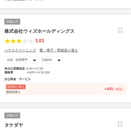
店舗公式
株式会社ウィズホールディングス
3.03
ハウスクリーニング
畳・障子・壁紙張り替え
出張・訪問専門
日祝OK
本日の営業状況
9:00〜17:00
価格帯
￥825〜￥16,500
主な料金・サービス
壁紙張り替え
825
￥
（税込）
壁紙張替え
店舗公式
タケダヤ