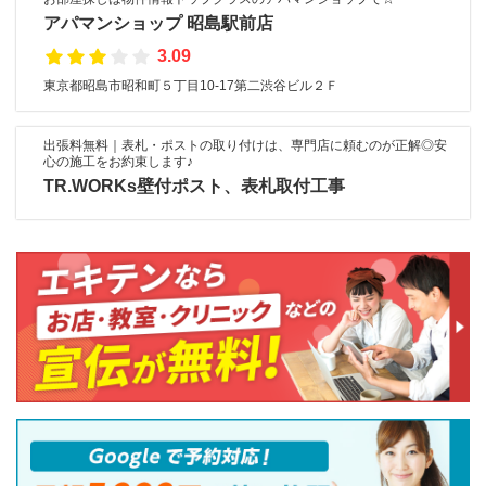
アパマンショップ 昭島駅前店
3.09
東京都昭島市昭和町５丁目10-17第二渋谷ビル２Ｆ
出張料無料｜表札・ポストの取り付けは、専門店に頼むのが正解◎安
心の施工をお約束します♪
TR.WORKs壁付ポスト、表札取付工事