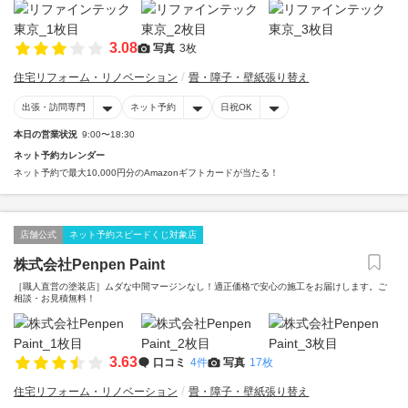
3.08
写真
3枚
住宅リフォーム・リノベーション
畳・障子・壁紙張り替え
出張・訪問専門
ネット予約
日祝OK
本日の営業状況
9:00〜18:30
ネット予約カレンダー
ネット予約で最大10,000円分のAmazonギフトカードが当たる！
店舗公式
ネット予約スピードくじ対象店
株式会社Penpen Paint
［職人直営の塗装店］ムダな中間マージンなし！適正価格で安心の施工をお届けします。ご
相談・お見積無料！
3.63
口コミ
4件
写真
17枚
住宅リフォーム・リノベーション
畳・障子・壁紙張り替え