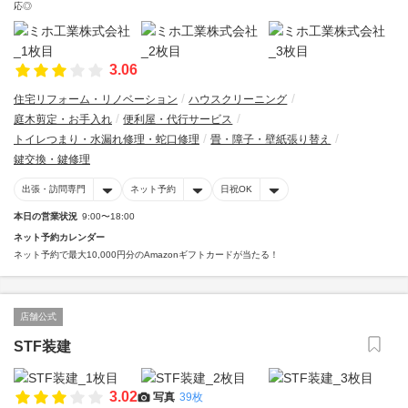
応◎
3.06
住宅リフォーム・リノベーション
ハウスクリーニング
庭木剪定・お手入れ
便利屋・代行サービス
トイレつまり・水漏れ修理・蛇口修理
畳・障子・壁紙張り替え
鍵交換・鍵修理
出張・訪問専門
ネット予約
日祝OK
本日の営業状況
9:00〜18:00
ネット予約カレンダー
ネット予約で最大10,000円分のAmazonギフトカードが当たる！
店舗公式
STF装建
3.02
写真
39枚