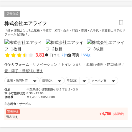
店舗公式
株式会社エアライフ
「鎌ヶ谷市はもちろん船橋・千葉市・柏市・白井・印西・市川・八千代・東葛飾エリアのリ
フォームも対応！」
3.81
口コミ
7件
写真
155枚
住宅リフォーム・リノベーション
トイレつまり・水漏れ修理・蛇口修理
畳・障子・壁紙張り替え
出張・訪問対応
日祝OK
早朝OK
クーポン有
住所
千葉県鎌ケ谷市東鎌ケ谷２丁目２−２０
本日の営業状況
8:30〜13:00
価格帯
￥1,450〜￥850,000
主な料金・サービス
畳表替え
4,750
￥
（非課税）
畳表替え