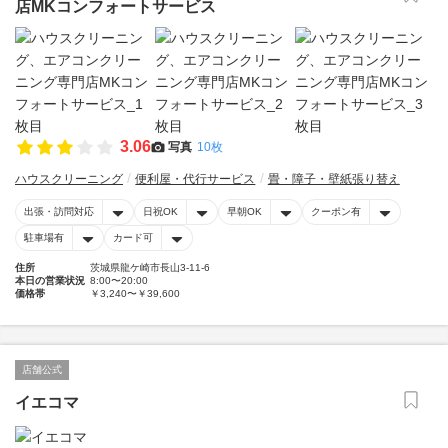
店MKコンフォートサービス
3.06
写真
10枚
ハウスクリーニング
便利屋・代行サービス
畳・障子・壁紙張り替え
出張・訪問対応
日祝OK
早朝OK
クーポン有
駐車場有
カード可
住所
茨城県龍ケ崎市長山3-11-6
本日の営業状況
8:00〜20:00
価格帯
￥3,240〜￥39,600
店舗公式
イエコマ