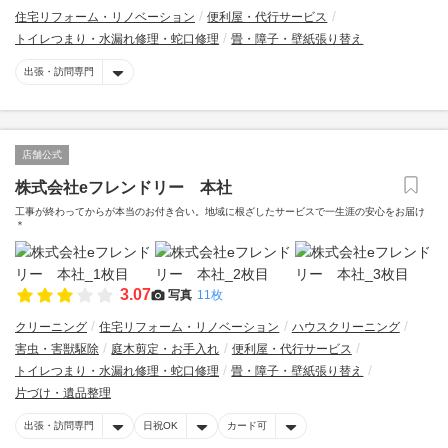
住宅リフォーム・リノベーション
便利屋・代行サービス
トイレつまり・水漏れ修理・蛇口修理
畳・障子・壁紙張り替え
出張・訪問専門
店舗公式
株式会社eフレンドリー 本社
工事が終わってからが本当のお付き合い。地域に根ざしたサービスで一生涯の安心をお届け
＊
3.07
写真
11枚
クリーニング
住宅リフォーム・リノベーション
ハウスクリーニング
害虫・害獣駆除
庭木剪定・お手入れ
便利屋・代行サービス
トイレつまり・水漏れ修理・蛇口修理
畳・障子・壁紙張り替え
片づけ・遺品整理
出張・訪問専門
日祝OK
カード可