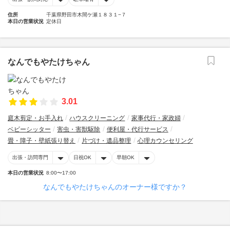
住所
千葉県野田市木間ケ瀬１８３１−７
本日の営業状況
定休日
なんでもやたけちゃん
3.01
庭木剪定・お手入れ
ハウスクリーニング
家事代行・家政婦
ベビーシッター
害虫・害獣駆除
便利屋・代行サービス
畳・障子・壁紙張り替え
片づけ・遺品整理
心理カウンセリング
出張・訪問専門
日祝OK
早朝OK
本日の営業状況
8:00〜17:00
なんでもやたけちゃんのオーナー様ですか？