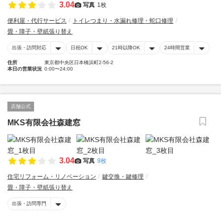
3.04
写真
1枚
便利屋・代行サービス
トイレつまり・水漏れ修理・蛇口修理
畳・障子・壁紙張り替え
出張・訪問対応
日祝OK
21時以降OK
24時間営業
住所
東京都中央区日本橋浜町2-56-2
本日の営業状況
0:00〜24:00
店舗公式
MKS有限会社森建窓
3.04
写真
9枚
住宅リフォーム・リノベーション
鍵交換・鍵修理
畳・障子・壁紙張り替え
出張・訪問専門