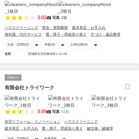
3.02
写真
2枚
ハウスクリーニング
害虫・害獣駆除
庭木剪定・お手入れ
便利屋・代行サービス
畳・障子・壁紙張り替え
片づけ・遺品整理
出張・訪問対応
早朝OK
21時以降OK
住所
茨城県古河市東本町1-22-26
店舗公式
有限会社トライワーク
3.09
写真
42枚
住宅リフォーム・リノベーション
ハウスクリーニング
庭木剪定・お手入れ
畳・障子・壁紙張り替え
鍵交換・鍵修理
出張・訪問対応
駐車場有