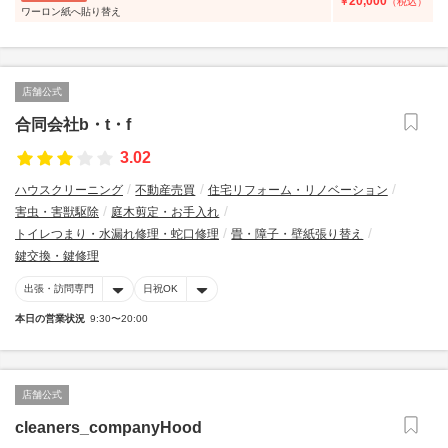
20,000
￥
（税込）
ワーロン紙へ貼り替え
店舗公式
合同会社b・t・f
3.02
ハウスクリーニング
不動産売買
住宅リフォーム・リノベーション
害虫・害獣駆除
庭木剪定・お手入れ
トイレつまり・水漏れ修理・蛇口修理
畳・障子・壁紙張り替え
鍵交換・鍵修理
出張・訪問専門
日祝OK
本日の営業状況
9:30〜20:00
店舗公式
cleaners_companyHood