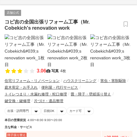
店舗公式
コビ吉の全国出張リフォーム工事（Mr.
Cobekich's renovation work
3.06
写真
4枚
住宅リフォーム・リノベーション
ハウスクリーニング
害虫・害獣駆除
庭木剪定・お手入れ
便利屋・代行サービス
トイレつまり・水漏れ修理・蛇口修理
畳・障子・壁紙張り替え
鍵交換・鍵修理
片づけ・遺品整理
出張・訪問専門
日祝OK
カード可
本日の営業状況
4:00〜8:00 9:00〜20:00
主な料金・サービス
障子張り替え