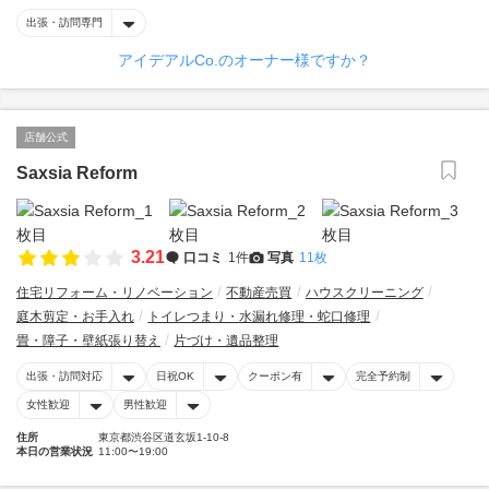
出張・訪問専門
アイデアルCo.のオーナー様ですか？
店舗公式
Saxsia Reform
3.21
口コミ
1件
写真
11枚
住宅リフォーム・リノベーション
不動産売買
ハウスクリーニング
庭木剪定・お手入れ
トイレつまり・水漏れ修理・蛇口修理
畳・障子・壁紙張り替え
片づけ・遺品整理
出張・訪問対応
日祝OK
クーポン有
完全予約制
女性歓迎
男性歓迎
住所
東京都渋谷区道玄坂1-10-8
本日の営業状況
11:00〜19:00