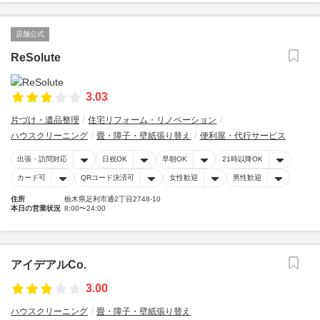
店舗公式
ReSolute
3.03
片づけ・遺品整理
住宅リフォーム・リノベーション
ハウスクリーニング
畳・障子・壁紙張り替え
便利屋・代行サービス
出張・訪問対応
日祝OK
早朝OK
21時以降OK
カード可
QRコード決済可
女性歓迎
男性歓迎
住所
栃木県足利市通2丁目2748-10
本日の営業状況
8:00〜24:00
アイデアルCo.
3.00
ハウスクリーニング
畳・障子・壁紙張り替え