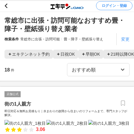
ログイン・登録
常総市に出張・訪問可能なおすすめ畳・
障子・壁紙張り替え業者
変更
検索条件
常総市に出張・訪問可能
畳・障子・壁紙張り替え
エキテンネット予約
日祝OK
早朝OK
21時以降OK
18
件
店舗公式
街の1人親方
即日対応＆無料お見積もり｜水まわりの故障から住まいのリフォームまで、専門スタッフが
解決。
3.06