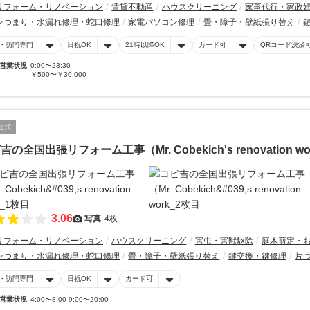
リフォーム・リノベーション
賃貸不動産
ハウスクリーニング
家事代行・家政
レつまり・水漏れ修理・蛇口修理
家電パソコン修理
畳・障子・壁紙張り替え
・訪問専門
日祝OK
21時以降OK
カード可
QRコード決済
営業状況
0:00〜23:30
￥500〜￥30,000
公式
吉の全国出張リフォーム工事（Mr. Cobekich's renovation wo
3.06
写真
4枚
リフォーム・リノベーション
ハウスクリーニング
害虫・害獣駆除
庭木剪定・
レつまり・水漏れ修理・蛇口修理
畳・障子・壁紙張り替え
鍵交換・鍵修理
片
・訪問専門
日祝OK
カード可
営業状況
4:00〜8:00 9:00〜20:00