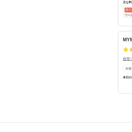
主な料
障子
ワー
MY
住宅
出張
本日の