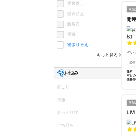
畳裏返し
店舗
畳表替え
開
新規畳
畳縁
襖張り替え
占い
もっと見る
出張
住所
お悩み
本日の
価格帯
肩こり
腰痛
店舗
LIV
ぎっくり腰
むち打ち