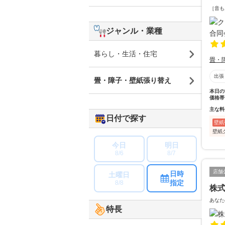
［音も
ジャンル・業種
暮らし・生活・住宅
畳・
出張
畳・障子・壁紙張り替え
本日の
価格帯
主な料
日付で探す
壁紙
壁紙
今日
明日
8/6
8/7
店舗
日時
土曜日
指定
8/8
株
あなた
特長