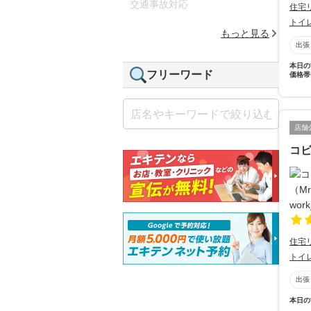
交通事故対応
住宅
トイ
もっと見る
出張
本日の
フリーワード
価格帯
店舗
コビ
住宅
トイ
出張
本日の