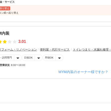
金・サービス
張り替え
ロン紙へ貼り替え
M内装
3.01
リフォーム・リノベーション
便利屋・代行サービス
トイレつまり・水漏れ修理
・訪問専門
日祝OK
早朝OK
営業状況
8:00〜18:00
MYM内装のオーナー様ですか？