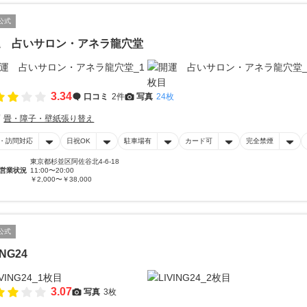
公式
運 占いサロン・アネラ龍穴堂
3.34
口コミ
2件
写真
24枚
畳・障子・壁紙張り替え
・訪問対応
日祝OK
駐車場有
カード可
完全禁煙
東京都杉並区阿佐谷北4-6-18
営業状況
11:00〜20:00
￥2,000〜￥38,000
公式
ING24
3.07
写真
3枚