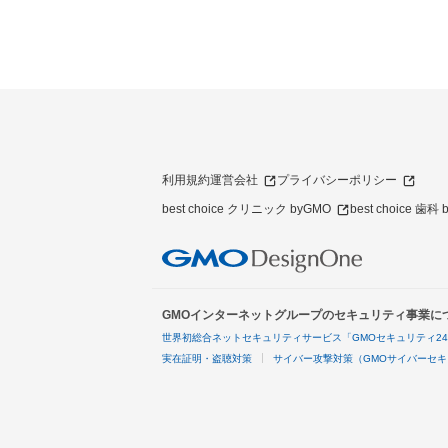
利用規約
運営会社
プライバシーポリシー
best choice クリニック byGMO
best choice 歯科
GMOインターネットグループのセキュリティ事業に
世界初総合ネットセキュリティサービス「GMOセキュリティ2
実在証明・盗聴対策
サイバー攻撃対策（GMOサイバーセキ