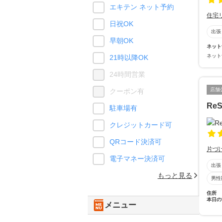
エキテン ネット予約
住宅
日祝OK
出張
早朝OK
ネット
ネット
21時以降OK
24時間営業
店舗
クーポン有
ReS
駐車場有
クレジットカード可
QRコード決済可
片づ
電子マネー決済可
出張
もっと見る
男性
住所
本日の
メニュー