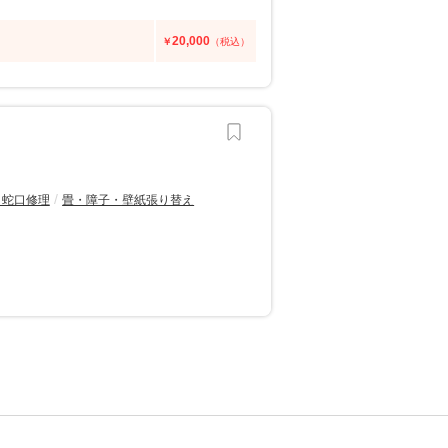
20,000
￥
（税込）
・蛇口修理
畳・障子・壁紙張り替え