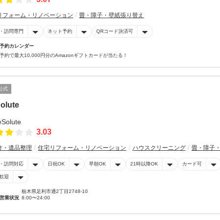
リフォーム・リノベーション
畳・障子・壁紙張り替え
・訪問専門
ネット予約
QRコード決済可
予約カレンダー
予約で最大10,000円分のAmazonギフトカードが当たる！
公式
olute
3.03
け・遺品整理
住宅リフォーム・リノベーション
ハウスクリーニング
畳・障子
・訪問対応
日祝OK
早朝OK
21時以降OK
カード可
歓迎
栃木県足利市通2丁目2748-10
営業状況
8:00〜24:00