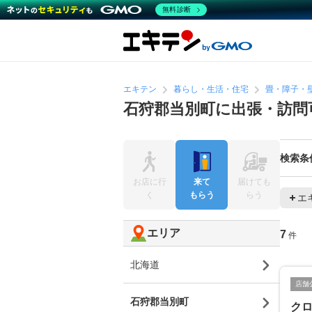
無料診断
エキテン
暮らし・生活・住宅
畳・障子・
石狩郡当別町に出張・訪問
検索条
お店に行
来て
届けても
く
もらう
らう
エ
エリア
7
件
北海道
店舗
石狩郡当別町
ク