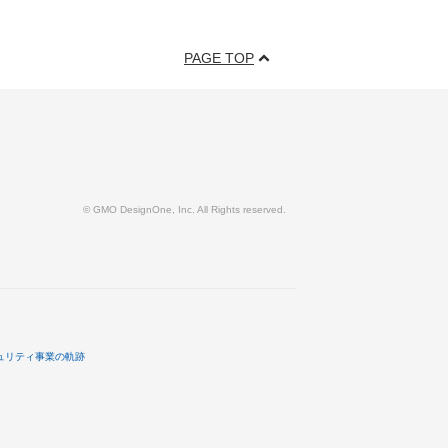
PAGE TOP
© GMO DesignOne, Inc. All Rights reserved.
ュリティ事業の軌跡