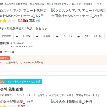
臭いも0のクロス再生塗装］施工料金は張り替えより50％ダウン／ 施工スピードは3倍アップ！
3.10
写真
9枚
障子・壁紙張り替え
玩具・おもちゃ
・訪問専門
日祝OK
早朝OK
カード可
QRコード決済可
営業状況
8:00〜20:00
￥22,000〜￥55,000
金・サービス
張り替え
クロスの塗り替え：ワンルームor洋間6帖
公式
ネット予約スピードくじ対象店
式会社我聖総業
の内装リフォームのパートナー！「お家がもっと好きになる」心地よい空間をデザインします
3.07