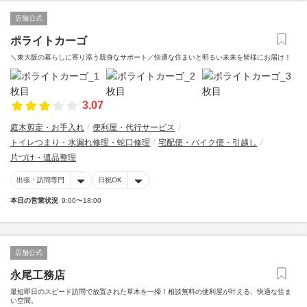
店舗公式
ポライトカーゴ
＼東大阪の暮らしに寄り添う親身なサポート／快適な住まいと明るい未来を皆様にお届け！
3.07
庭木剪定・お手入れ
便利屋・代行サービス
トイレつまり・水漏れ修理・蛇口修理
宅配便・バイク便・引越し
片づけ・遺品整理
出張・訪問専門
日祝OK
本日の営業状況
9:00〜18:00
店舗公式
永尾工務店
最短即日のスピード訪問で放置された草木を一掃！相談無料の便利屋が叶える、快適な住ま
い空間。