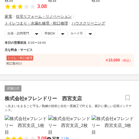
3.08
家電
住宅リフォーム・リノベーション
トイレつまり・水漏れ修理・蛇口修理
ハウスクリーニング
出張・訪問専門
早朝OK
カード可
本日の営業状況
8:00〜18:00
主な料金・サービス
トイレ・蛇口修理
10,000
￥
（税込）
蛇口取付け
店舗公式
株式会社eフレンドリー 西宮支店
＼住まいをまるごと守る／熟練の技術と自社一貫施工で叶える、家計に優しい定期メンテナ
ンス。
3.08
写真
11枚