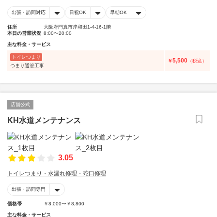
出張・訪問対応
日祝OK
早朝OK
住所
大阪府門真市岸和田1-4-16-1階
本日の営業状況
8:00〜20:00
主な料金・サービス
トイレつまり
5,500
￥
（税込）
つまり通管工事
店舗公式
KH水道メンテナンス
3.05
トイレつまり・水漏れ修理・蛇口修理
出張・訪問専門
価格帯
￥8,000〜￥8,800
主な料金・サービス