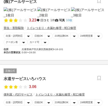
(株)アールサービス
3.23
口コミ
1件
写真
10枚
害虫・害獣駆除
トイレつまり・水漏れ修理・蛇口修理
出張・訪問対応
日祝OK
21時以降OK
24時間営業
クーポン有
カード可
住所
兵庫県神戸市兵庫区西柳原町9-16-101
本日の営業状況
0:00〜24:00
店舗公式
水道サービスいろハウス
3.06
便利屋・代行サービス
トイレつまり・水漏れ修理・蛇口修理
出張・訪問対応
日祝OK
21時以降OK
24時間営業