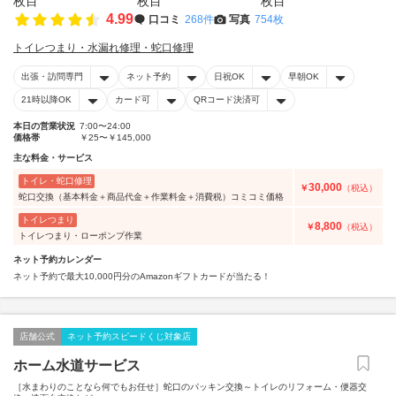
4.99
口コミ
268件
写真
754枚
トイレつまり・水漏れ修理・蛇口修理
出張・訪問専門
ネット予約
日祝OK
早朝OK
21時以降OK
カード可
QRコード決済可
本日の営業状況
7:00〜24:00
価格帯
￥25〜￥145,000
主な料金・サービス
トイレ・蛇口修理
30,000
￥
（税込）
蛇口交換（基本料金＋商品代金＋作業料金＋消費税）コミコミ価格
トイレつまり
8,800
￥
（税込）
トイレつまり・ローポンプ作業
ネット予約カレンダー
ネット予約で最大10,000円分のAmazonギフトカードが当たる！
店舗公式
ネット予約スピードくじ対象店
ホーム水道サービス
［水まわりのことなら何でもお任せ］蛇口のパッキン交換～トイレのリフォーム・便器交