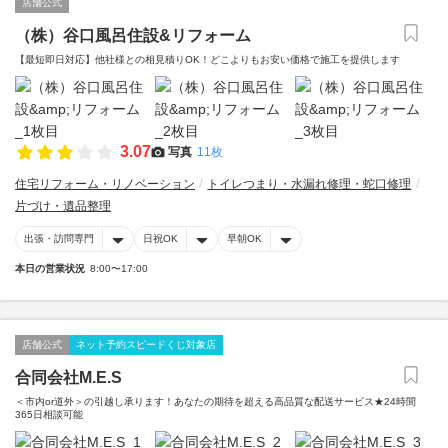
店舗公式
（株）谷口風呂住設&リフォーム
【最短即日対応】他社様との相見積りOK！どこよりもお安い価格で施工を提供します
3.07
写真
11枚
住宅リフォーム・リノベーション
トイレつまり・水漏れ修理・蛇口修理
片づけ・遺品整理
出張・訪問専門
日祝OK
早朝OK
本日の営業状況
8:00〜17:00
店舗公式
ネット予約スピードくじ対象店
合同会社M.E.S
＜市内or道外＞の引越し承ります！あなたの期待を超える高品質な配送サービス★24時間
365日相談可能