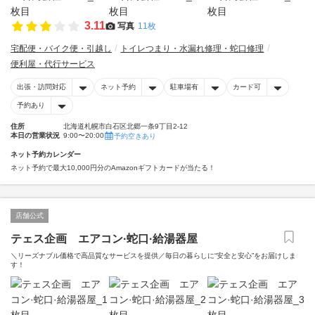
3.11
写真
11枚
宅配便・バイク便・引越し
トイレつまり・水漏れ修理・蛇口修理
便利屋・代行サービス
出張・訪問対応
ネット予約
駐車場有
カード可
予約あり
住所
北海道札幌市白石区北郷一条9丁目2-12
本日の営業状況
9:00〜20:00
予約空きあり
ネット予約カレンダー
ネット予約で最大10,000円分のAmazonギフトカードが当たる！
店舗公式
テェス企画 エアコン·蛇口·給湯器屋
＼リーズナブル価格で高品質なサービスを提供／毎日の暮らしに“安全と安心”をお届けしま
す！