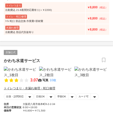
トイレつまり
8,800
￥
（税込）
出動費込 21-8夜間対応費有り(＋￥2200)
トイレ・蛇口修理
8,800
￥
（税込）
ﾄｲﾚ·蛇口 部品交換 作業費+部材費
水漏れ修理
8,800
￥
（税込）
出動費込 部品代別途有り
店舗公式
かわち水道サービス
3.07
写真
10枚
トイレつまり・水漏れ修理・蛇口修理
出張・訪問対応
日祝OK
早朝OK
カード可
住所
大阪府八尾市南本町8-2-2-34
本日の営業状況
8:00〜19:00
価格帯
￥6,600〜￥71,500