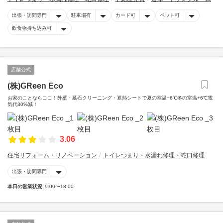
出張・訪問専門
駐車場有
カード可
ペット可
飲食物持ち込み可
店舗公式
(株)GReen Eco
お家のことならココ！外壁・墓石クリーニング・遮熱シートで夏の室温−6℃冬の室温+6℃電
気代30%減！
3.06
住宅リフォーム・リノベーション
トイレつまり・水漏れ修理・蛇口修理
出張・訪問専門
本日の営業状況
9:00〜18:00