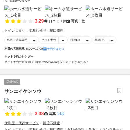
換、洗面台交換など
3.29
口コミ
1件
写真
3枚
トイレつまり・水漏れ修理・蛇口修理
出張・訪問専門
ネット予約
日祝OK
早朝OK
本日の営業状況
8:00〜19:00
予約空きあり
ネット予約カレンダー
ネット予約で最大10,000円分のAmazonギフトカードが当たる！
店舗公式
サンエイケンソウ
3.08
写真
14枚
便利屋・代行サービス
賃貸不動産
トイレつまり・水漏れ修理・蛇口修理
不動産売買
倉庫・トランクルーム