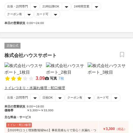
出張・訪問専門
21時以降OK
24時間営業
クーポン有
カード可
本日の営業状況
0:00〜24:00
店舗公式
株式会社ハウスサポート
3.09
写真
7枚
トイレつまり・水漏れ修理・蛇口修理
出張・訪問専門
日祝OK
クーポン有
カード可
本日の営業状況
9:00〜19:00
価格帯
￥3,300〜￥33,000
主な料金・サービス
トイレ・蛇口修理
3,300
￥
（税込）
【2020年口コミ増加数地域No1】事前見積もりで安心！水漏れ・つ