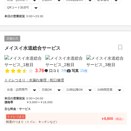
QRコード決済可
本日の営業状況
0:00〜23:30
店舗公式
メイスイ水道総合サービス
3.76
口コミ
7件
写真
15枚
トイレつまり・水漏れ修理・蛇口修理
出張・訪問専門
日祝OK
21時以降OK
24時間営業
本日の営業状況
0:00〜24:00
価格帯
￥3,000〜￥16,000
主な料金・サービス
トイレつまり
8,800
￥
（税込）
軽度のつまり（トイレ、キッチンなど）