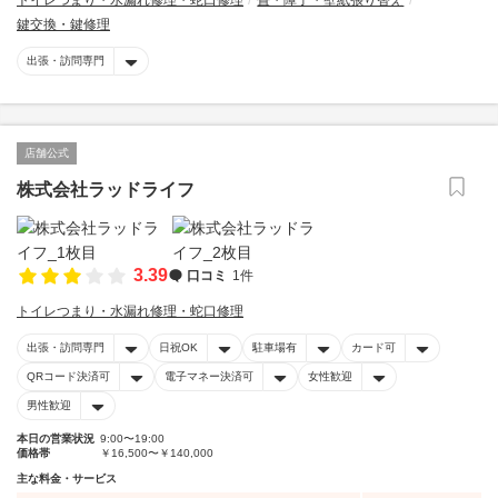
トイレつまり・水漏れ修理・蛇口修理
畳・障子・壁紙張り替え
鍵交換・鍵修理
出張・訪問専門
店舗公式
株式会社ラッドライフ
3.39
口コミ
1件
トイレつまり・水漏れ修理・蛇口修理
出張・訪問専門
日祝OK
駐車場有
カード可
QRコード決済可
電子マネー決済可
女性歓迎
男性歓迎
本日の営業状況
9:00〜19:00
価格帯
￥16,500〜￥140,000
主な料金・サービス