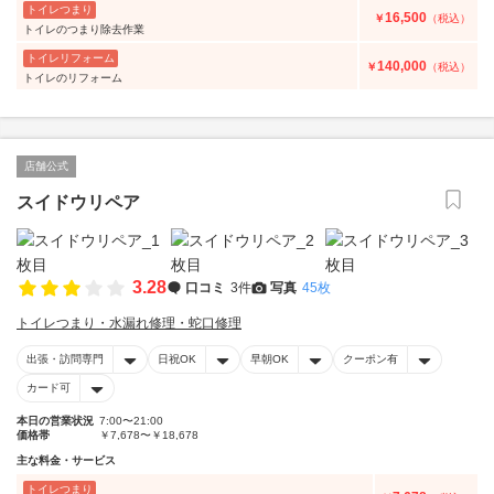
トイレつまり
16,500
￥
（税込）
トイレのつまり除去作業
トイレリフォーム
140,000
￥
（税込）
トイレのリフォーム
店舗公式
スイドウリペア
3.28
口コミ
3件
写真
45枚
トイレつまり・水漏れ修理・蛇口修理
出張・訪問専門
日祝OK
早朝OK
クーポン有
カード可
本日の営業状況
7:00〜21:00
価格帯
￥7,678〜￥18,678
主な料金・サービス
トイレつまり