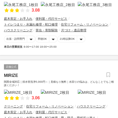
3.08
庭木剪定・お手入れ
便利屋・代行サービス
トイレつまり・水漏れ修理・蛇口修理
住宅リフォーム・リノベーション
ハウスクリーニング
害虫・害獣駆除
片づけ・遺品整理
出張・訪問専門
早朝OK
21時以降OK
本日の営業状況
8:00〜17:00 18:00〜25:00
店舗公式
MIRIZE
関西全域対応｜排水管洗浄5,000円～｜見積もり無料｜水回りの悩みは、どんなことでもご相
談ください！
3.06
クリーニング
住宅リフォーム・リノベーション
ハウスクリーニング
庭木剪定・お手入れ
便利屋・代行サービス