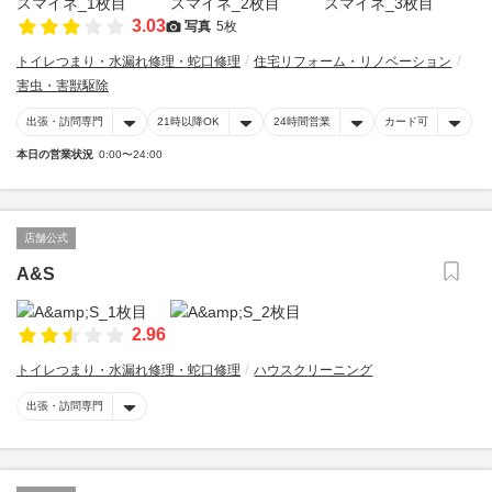
3.03
写真
5枚
トイレつまり・水漏れ修理・蛇口修理
住宅リフォーム・リノベーション
害虫・害獣駆除
出張・訪問専門
21時以降OK
24時間営業
カード可
本日の営業状況
0:00〜24:00
店舗公式
A&S
2.96
トイレつまり・水漏れ修理・蛇口修理
ハウスクリーニング
出張・訪問専門