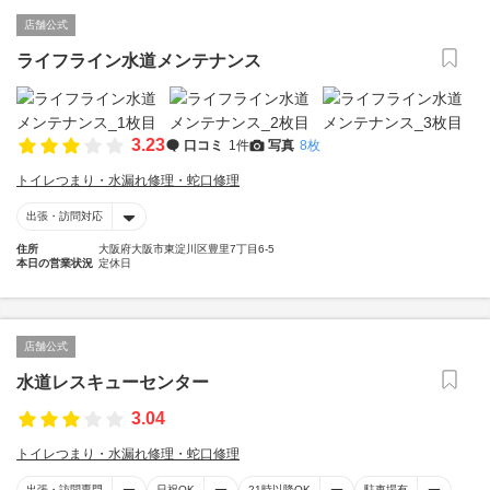
店舗公式
ライフライン水道メンテナンス
3.23
口コミ
1件
写真
8枚
トイレつまり・水漏れ修理・蛇口修理
出張・訪問対応
住所
大阪府大阪市東淀川区豊里7丁目6-5
本日の営業状況
定休日
店舗公式
水道レスキューセンター
3.04
トイレつまり・水漏れ修理・蛇口修理
出張・訪問専門
日祝OK
21時以降OK
駐車場有