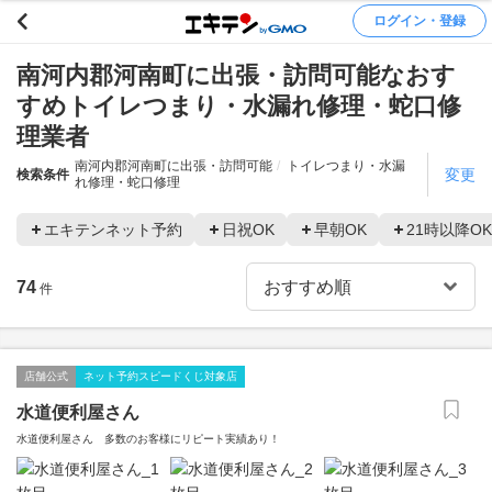
ログイン・登録
南河内郡河南町に出張・訪問可能なおす
すめトイレつまり・水漏れ修理・蛇口修
理業者
南河内郡河南町に出張・訪問可能
トイレつまり・水漏
変更
検索条件
れ修理・蛇口修理
エキテンネット予約
日祝OK
早朝OK
21時以降OK
74
件
店舗公式
ネット予約スピードくじ対象店
水道便利屋さん
水道便利屋さん 多数のお客様にリピート実績あり！