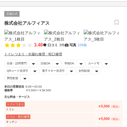
店舗公式
株式会社アルフィアス
3.48
口コミ
3件
写真
104枚
トイレつまり・水漏れ修理・蛇口修理
出張・訪問専門
日祝OK
早朝OK
カード可
QRコード決済可
電子マネー決済可
女性歓迎
男性歓迎
本日の営業状況
8:00〜20:00
価格帯
￥5,500〜￥38,500
主な料金・サービス
トイレつまり
5,500
￥
（税込）
トイレ
トイレ・蛇口修理
5,500
￥
（税込）
キッチン