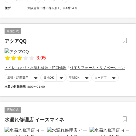
住所
大阪府富田林市楠風台1丁目4番24号
店舗公式
アクアQQ
3.05
トイレつまり・水漏れ修理・蛇口修理
住宅リフォーム・リノベーション
出張・訪問専門
日祝OK
早朝OK
カード可
本日の営業状況
8:00〜21:00
店舗公式
水漏れ修理店 イースマイネ