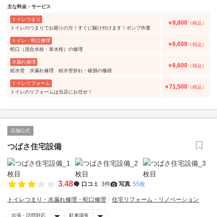
主な料金・サービス
トイレつまり
8,800
￥
（税込）
トイレのつまりでお困りの方！すぐに駆け付けます！ポンプ作業
トイレ・蛇口修理
6,600
￥
（税込）
蛇口（混合水栓・単水栓）の修理
水漏れ修理
6,600
￥
（税込）
給水管 水漏れ修理 給水管折れ・破損の修繕
トイレリフォーム
71,500
￥
（税込）
トイレのリフォームは当店にお任せ！
店舗公式
つばさ住宅設備
3.48
口コミ
3件
写真
55枚
トイレつまり・水漏れ修理・蛇口修理
住宅リフォーム・リノベーション
出張・訪問対応
駐車場有