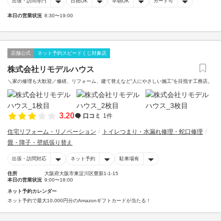
出張・訪問専門
日祝OK
早朝OK
カード可
本日の営業状況
8:30〜19:00
店舗公式
ネット予約スピードくじ対象店
株式会社リモデルハウス
＼家の修理も大歓迎／修繕、リフォーム、建て替えなど“人にやさしい施工”を目指す工務店。
3.20
口コミ
1件
住宅リフォーム・リノベーション
トイレつまり・水漏れ修理・蛇口修理
畳・障子・壁紙張り替え
出張・訪問対応
ネット予約
駐車場有
住所
大阪府大阪市東淀川区豊新1-1-15
本日の営業状況
9:00〜18:00
ネット予約カレンダー
ネット予約で最大10,000円分のAmazonギフトカードが当たる！