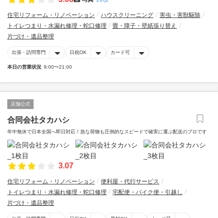
住宅リフォーム・リノベーション
ハウスクリーニング
害虫・害獣駆除
トイレつまり・水漏れ修理・蛇口修理
畳・障子・壁紙張り替え
片づけ・遺品整理
出張・訪問専門
日祝OK
カード可
本日の営業状況
9:00〜21:00
店舗公式
合同会社タカハシ
年中無休で日本全国へ即日対応！急な荷物も圧倒的なスピードで確実に運ぶ配送のプロです
3.07
住宅リフォーム・リノベーション
便利屋・代行サービス
トイレつまり・水漏れ修理・蛇口修理
宅配便・バイク便・引越し
片づけ・遺品整理