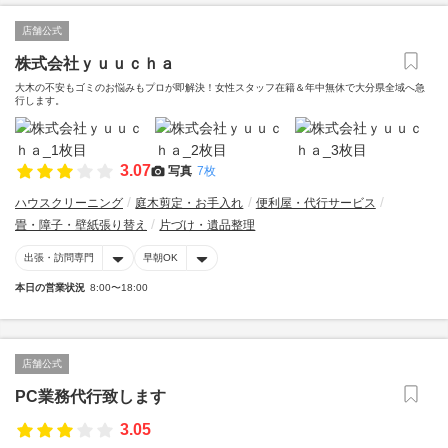
店舗公式
株式会社ｙｕｕｃｈａ
大木の不安もゴミのお悩みもプロが即解決！女性スタッフ在籍＆年中無休で大分県全域へ急
行します。
3.07
写真
7枚
ハウスクリーニング
庭木剪定・お手入れ
便利屋・代行サービス
畳・障子・壁紙張り替え
片づけ・遺品整理
出張・訪問専門
早朝OK
本日の営業状況
8:00〜18:00
店舗公式
PC業務代行致します
3.05