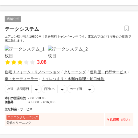
店舗公式
テークシステム
エアコン取り替え16800円！処分無料キャンペーン中です。電気のプロが行う安心の技術で
施工致します。
3.08
住宅リフォーム・リノベーション
クリーニング
便利屋・代行サービス
車・カーディーラー
トイレつまり・水漏れ修理・蛇口修理
出張・訪問専門
日祝OK
カード可
本日の営業状況
9:00〜18:00
価格帯
￥8,800〜￥16,800
主な料金・サービス
エアコンクリーニング
8,800
￥
（税込）
分解クリーニング