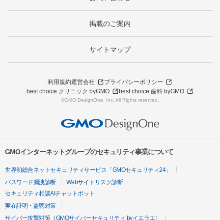
掲載のご案内
サイトマップ
利用規約
運営会社
プライバシーポリシー
best choice クリニック byGMO
best choice 歯科 byGMO
©GMO DesignOne, Inc. All Rights reserved.
GMOインターネットグループのセキュリティ事業について
世界初総合ネットセキュリティサービス「GMOセキュリティ24」
パスワード漏洩診断
Webサイトリスク診断
セキュリティ相談AIチャットボット
実在証明・盗聴対策
サイバー攻撃対策（GMOサイバーセキュリティ byイエラエ）