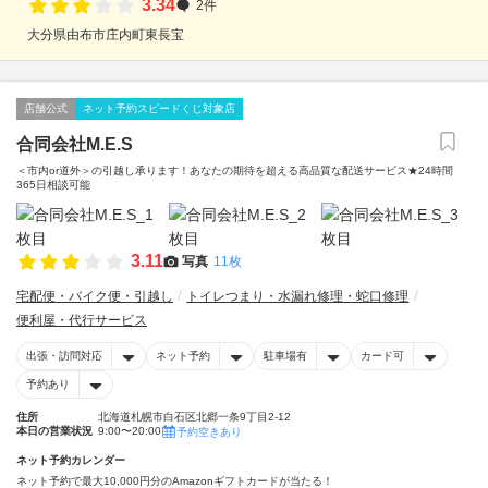
3.34
2件
大分県由布市庄内町東長宝
店舗公式
ネット予約スピードくじ対象店
合同会社M.E.S
＜市内or道外＞の引越し承ります！あなたの期待を超える高品質な配送サービス★24時間
365日相談可能
3.11
写真
11枚
宅配便・バイク便・引越し
トイレつまり・水漏れ修理・蛇口修理
便利屋・代行サービス
出張・訪問対応
ネット予約
駐車場有
カード可
予約あり
住所
北海道札幌市白石区北郷一条9丁目2-12
本日の営業状況
9:00〜20:00
予約空きあり
ネット予約カレンダー
ネット予約で最大10,000円分のAmazonギフトカードが当たる！