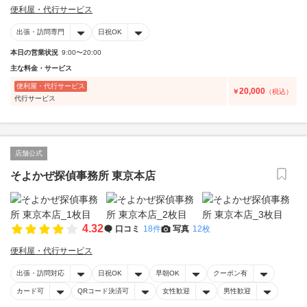
便利屋・代行サービス
出張・訪問専門
日祝OK
本日の営業状況
9:00〜20:00
主な料金・サービス
便利屋・代行サービス
20,000
￥
（税込）
代行サービス
店舗公式
そよかぜ探偵事務所 東京本店
4.32
口コミ
18件
写真
12枚
便利屋・代行サービス
出張・訪問対応
日祝OK
早朝OK
クーポン有
カード可
QRコード決済可
女性歓迎
男性歓迎