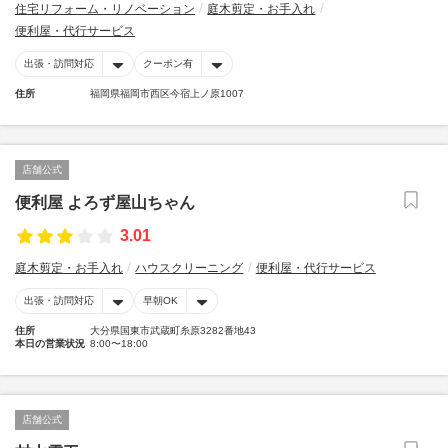
住宅リフォーム・リノベーション
庭木剪定・お手入れ
便利屋・代行サービス
出張・訪問対応
クーポン有
住所
福岡県福岡市西区今宿上ノ原1007
店舗公式
便利屋 よろず屋山ちゃん
3.01
庭木剪定・お手入れ
ハウスクリーニング
便利屋・代行サービス
出張・訪問対応
早朝OK
住所
大分県国東市武蔵町糸原3282番地43
本日の営業状況
8:00〜18:00
店舗公式