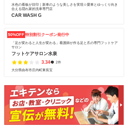
水色の看板が目印｜新車のような美しさを実現☆愛車とゆっくり向き
合える隠れ家的洗車専門店
CAR WASH G
50%OFF
特別割引クーポン発行中
「足が変わると人生が変わる」看護師が作る足と爪の専門フットケア
サロン
フットケアサロン水泉
3.34
2件
大分県由布市庄内町東長宝