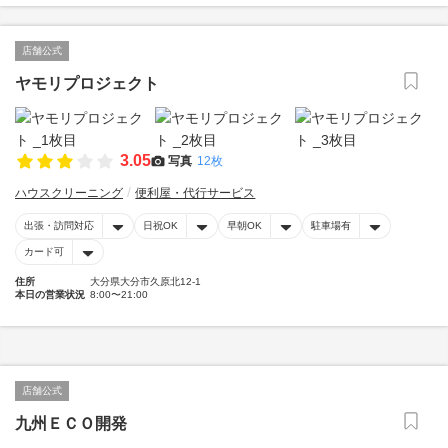
店舗公式
ヤモリプロジェクト
3.05
写真
12枚
ハウスクリーニング
便利屋・代行サービス
出張・訪問対応
日祝OK
早朝OK
駐車場有
カード可
住所
大分県大分市久原北12-1
本日の営業状況
8:00〜21:00
店舗公式
九州ＥＣＯ開発