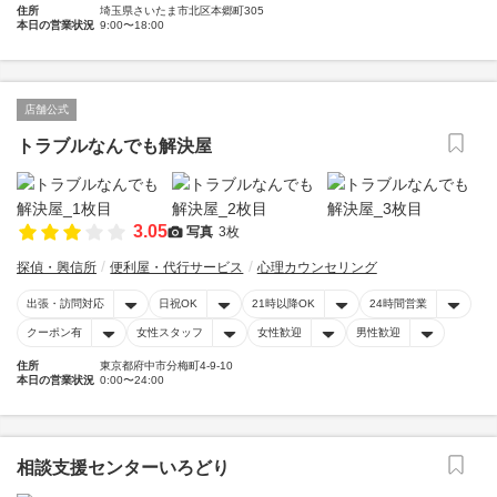
住所
埼玉県さいたま市北区本郷町305
本日の営業状況
9:00〜18:00
店舗公式
トラブルなんでも解決屋
3.05
写真
3枚
探偵・興信所
便利屋・代行サービス
心理カウンセリング
出張・訪問対応
日祝OK
21時以降OK
24時間営業
クーポン有
女性スタッフ
女性歓迎
男性歓迎
住所
東京都府中市分梅町4-9-10
本日の営業状況
0:00〜24:00
相談支援センターいろどり