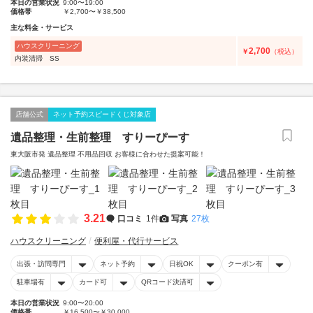
本日の営業状況
9:00〜19:00
価格帯
￥2,700〜￥38,500
主な料金・サービス
ハウスクリーニング
2,700
￥
（税込）
内装清掃 SS
店舗公式
ネット予約スピードくじ対象店
遺品整理・生前整理 すりーぴーす
東大阪市発 遺品整理 不用品回収 お客様に合わせた提案可能！
3.21
口コミ
1件
写真
27枚
ハウスクリーニング
便利屋・代行サービス
出張・訪問専門
ネット予約
日祝OK
クーポン有
駐車場有
カード可
QRコード決済可
本日の営業状況
9:00〜20:00
価格帯
￥16,500〜￥30,000