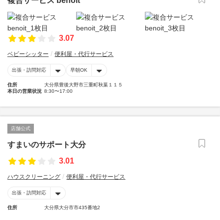
複合サービス benoit
3.07
ベビーシッター
便利屋・代行サービス
出張・訪問対応
早朝OK
住所
大分県豊後大野市三重町秋葉１１５
本日の営業状況
8:30〜17:00
店舗公式
すまいのサポート大分
3.01
ハウスクリーニング
便利屋・代行サービス
出張・訪問対応
住所
大分県大分市市435番地2