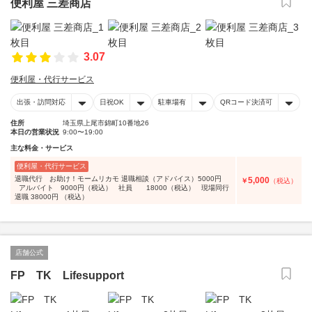
便利屋 三差商店
3.07
便利屋・代行サービス
出張・訪問対応
日祝OK
駐車場有
QRコード決済可
住所
埼玉県上尾市錦町10番地26
本日の営業状況
9:00〜19:00
主な料金・サービス
便利屋・代行サービス
退職代行 お助け！モームリカモ 退職相談（アドバイス）5000円
5,000
￥
（税込）
アルバイト 9000円（税込） 社員 18000（税込） 現場同行
退職 38000円 （税込）
店舗公式
FP TK Lifesupport