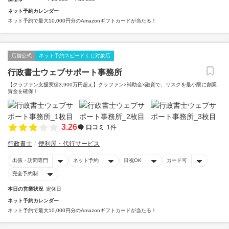
ネット予約カレンダー
ネット予約で最大10,000円分のAmazonギフトカードが当たる！
店舗公式
ネット予約スピードくじ対象店
行政書士ウェブサポート事務所
【クラファン支援実績3,900万円超え】クラファン×補助金×融資で、リスクを最小限に創業
資金を確保！
3.26
口コミ
1件
行政書士
便利屋・代行サービス
出張・訪問専門
ネット予約
日祝OK
カード可
完全予約制
本日の営業状況
定休日
ネット予約カレンダー
ネット予約で最大10,000円分のAmazonギフトカードが当たる！