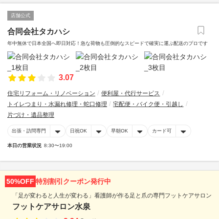
店舗公式
合同会社タカハシ
年中無休で日本全国へ即日対応！急な荷物も圧倒的なスピードで確実に運ぶ配送のプロです
3.07
住宅リフォーム・リノベーション
便利屋・代行サービス
トイレつまり・水漏れ修理・蛇口修理
宅配便・バイク便・引越し
片づけ・遺品整理
出張・訪問専門
日祝OK
早朝OK
カード可
本日の営業状況
8:30〜19:00
50%OFF
特別割引クーポン発行中
「足が変わると人生が変わる」看護師が作る足と爪の専門フットケアサロン
フットケアサロン水泉