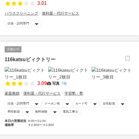
3.01
ハウスクリーニング
便利屋・代行サービス
出張・訪問専門
店舗公式
116katsuビィクトリー
3.09
写真
7枚
家庭教師
便利屋・代行サービス
学習塾・塾
出張・訪問専門
クーポン有
カード可
女性歓迎
男性歓迎
無料体験
電気工事士
本日の営業状況
9:00〜21:00
価格帯
￥2,800〜￥3,800