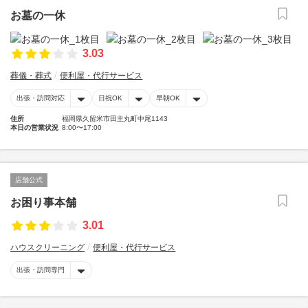
お墓の一休
3.03
葬儀・葬式
便利屋・代行サービス
出張・訪問対応
日祝OK
早朝OK
住所
福岡県久留米市田主丸町中尾1143
本日の営業状況
8:00〜17:00
店舗公式
お困り事本舗
3.01
ハウスクリーニング
便利屋・代行サービス
出張・訪問専門