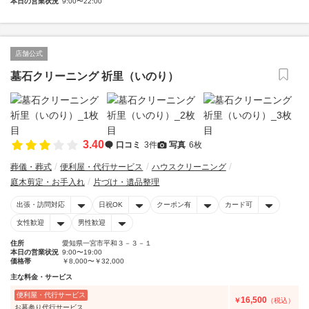
本日の営業状況
9:00〜22:00
店舗公式
墓石クリーニング 祈里（いのり）
3.40
口コミ
3件
写真
6枚
葬儀・葬式
便利屋・代行サービス
ハウスクリーニング
庭木剪定・お手入れ
片づけ・遺品整理
出張・訪問対応
日祝OK
クーポン有
カード可
女性歓迎
男性歓迎
住所
愛知県一宮市平和３－３－１
本日の営業状況
9:00〜19:00
価格帯
￥8,000〜￥32,000
主な料金・サービス
便利屋・代行サービス
16,500
￥
（税込）
お墓参り代行サービス