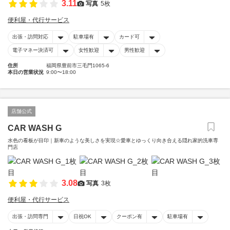
3.11
写真
5枚
便利屋・代行サービス
出張・訪問対応
駐車場有
カード可
電子マネー決済可
女性歓迎
男性歓迎
住所
福岡県豊前市三毛門1065-6
本日の営業状況
9:00〜18:00
店舗公式
CAR WASH G
水色の看板が目印｜新車のような美しさを実現☆愛車とゆっくり向き合える隠れ家的洗車専
門店
3.08
写真
3枚
便利屋・代行サービス
出張・訪問専門
日祝OK
クーポン有
駐車場有