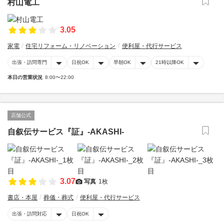
村山電工
3.05
家電
住宅リフォーム・リノベーション
便利屋・代行サービス
出張・訪問専門
日祝OK
早朝OK
21時以降OK
本日の営業状況
8:00〜22:00
店舗公式
自叙伝サービス『証』-AKASHI-
3.07
写真
1枚
書店・本屋
葬儀・葬式
便利屋・代行サービス
出張・訪問対応
日祝OK