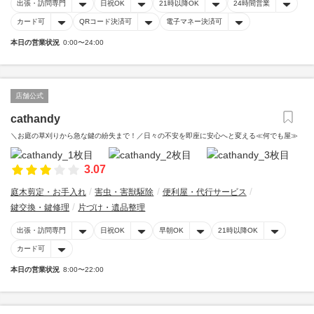
出張・訪問専門
日祝OK
21時以降OK
24時間営業
カード可
QRコード決済可
電子マネー決済可
本日の営業状況
0:00〜24:00
店舗公式
cathandy
＼お庭の草刈りから急な鍵の紛失まで！／日々の不安を即座に安心へと変える≪何でも屋≫
3.07
庭木剪定・お手入れ
害虫・害獣駆除
便利屋・代行サービス
鍵交換・鍵修理
片づけ・遺品整理
出張・訪問専門
日祝OK
早朝OK
21時以降OK
カード可
本日の営業状況
8:00〜22:00