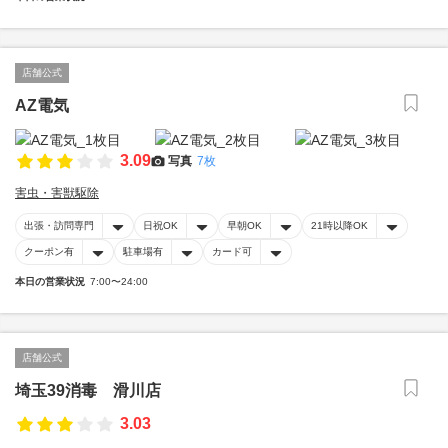
店舗公式
AZ電気
3.09
写真
7枚
害虫・害獣駆除
出張・訪問専門
日祝OK
早朝OK
21時以降OK
クーポン有
駐車場有
カード可
本日の営業状況
7:00〜24:00
店舗公式
埼玉39消毒 滑川店
3.03