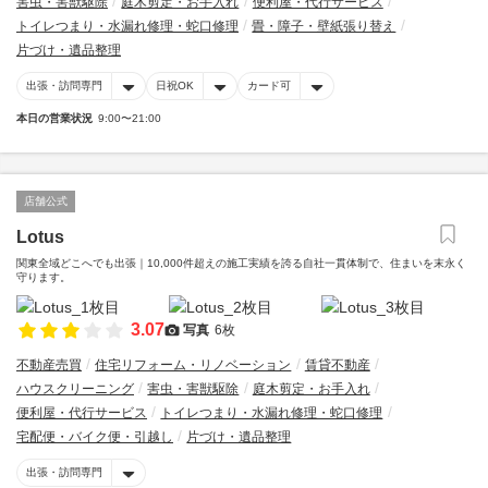
害虫・害獣駆除
庭木剪定・お手入れ
便利屋・代行サービス
トイレつまり・水漏れ修理・蛇口修理
畳・障子・壁紙張り替え
片づけ・遺品整理
出張・訪問専門
日祝OK
カード可
本日の営業状況
9:00〜21:00
店舗公式
Lotus
関東全域どこへでも出張｜10,000件超えの施工実績を誇る自社一貫体制で、住まいを末永く
守ります。
3.07
写真
6枚
不動産売買
住宅リフォーム・リノベーション
賃貸不動産
ハウスクリーニング
害虫・害獣駆除
庭木剪定・お手入れ
便利屋・代行サービス
トイレつまり・水漏れ修理・蛇口修理
宅配便・バイク便・引越し
片づけ・遺品整理
出張・訪問専門