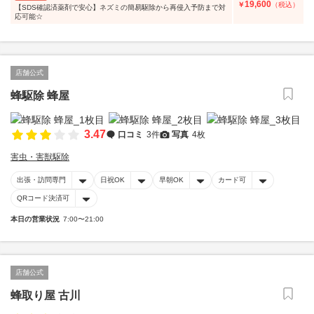
19,600
￥
（税込）
【SDS確認済薬剤で安心】ネズミの簡易駆除から再侵入予防まで対
応可能☆
店舗公式
蜂駆除 蜂屋
3.47
口コミ
3件
写真
4枚
害虫・害獣駆除
出張・訪問専門
日祝OK
早朝OK
カード可
QRコード決済可
本日の営業状況
7:00〜21:00
店舗公式
蜂取り屋 古川