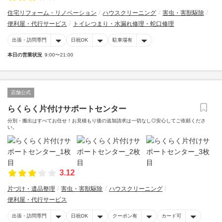
住宅リフォーム・リノベーション
ハウスクリーニング
害虫・害獣駆除
便利屋・代行サービス
トイレつまり・水漏れ修理・蛇口修理
出張・訪問専門
日祝OK
駐車場有
本日の営業状況
9:00〜21:00
店舗公式
らくらく片付けサポートセンター
分別・搬出はすべてお任せ！お見積もり後の追加請求は一切なし◎安心してご依頼くださ
い。
3.12
片づけ・遺品整理
害虫・害獣駆除
ハウスクリーニング
便利屋・代行サービス
出張・訪問専門
日祝OK
クーポン有
カード可