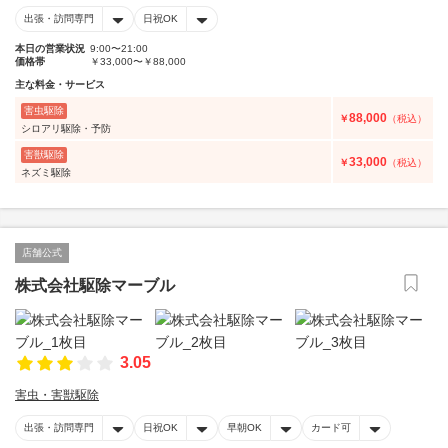
出張・訪問専門
日祝OK
本日の営業状況
9:00〜21:00
価格帯
￥33,000〜￥88,000
主な料金・サービス
害虫駆除
88,000
￥
（税込）
シロアリ駆除・予防
害獣駆除
33,000
￥
（税込）
ネズミ駆除
店舗公式
株式会社駆除マーブル
3.05
害虫・害獣駆除
出張・訪問専門
日祝OK
早朝OK
カード可