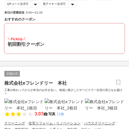
QRコード決済可
電子マネー決済可
本日の営業状況
9:00〜21:00
おすすめのクーポン
10
PickUp
初回割引クーポン
店舗公式
株式会社eフレンドリー 本社
工事が終わってからが本当のお付き合い。地域に根ざしたサービスで一生涯の安心をお届け
＊
3.07
写真
11枚
クリーニング
住宅リフォーム・リノベーション
ハウスクリーニング