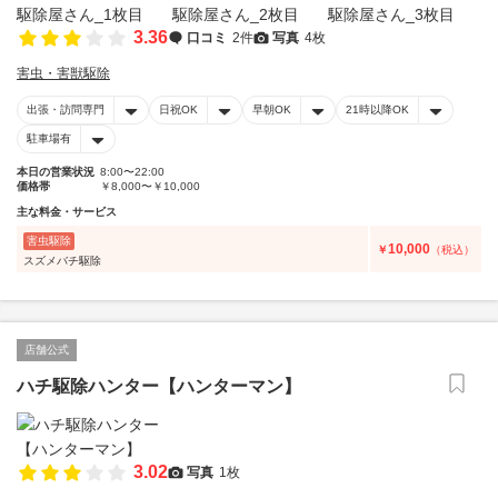
3.36
口コミ
2件
写真
4枚
害虫・害獣駆除
出張・訪問専門
日祝OK
早朝OK
21時以降OK
駐車場有
本日の営業状況
8:00〜22:00
価格帯
￥8,000〜￥10,000
主な料金・サービス
害虫駆除
10,000
￥
（税込）
スズメバチ駆除
店舗公式
ハチ駆除ハンター【ハンターマン】
3.02
写真
1枚