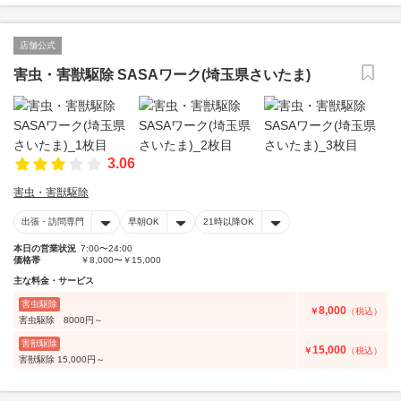
店舗公式
害虫・害獣駆除 SASAワーク(埼玉県さいたま)
3.06
害虫・害獣駆除
出張・訪問専門
早朝OK
21時以降OK
本日の営業状況
7:00〜24:00
価格帯
￥8,000〜￥15,000
主な料金・サービス
害虫駆除
8,000
￥
（税込）
害虫駆除 8000円～
害獣駆除
15,000
￥
（税込）
害獣駆除 15,000円～