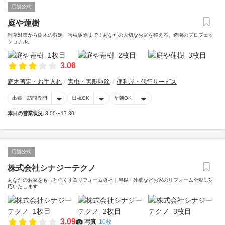
店舗公式
庭や蓮樹
雑草対策から樹木の剪定、害虫駆除まで！あなたの大切なお庭を整える、造園のプロフェッ
ショナル。
3.06
庭木剪定・お手入れ
害虫・害獣駆除
便利屋・代行サービス
出張・訪問専門
日祝OK
早朝OK
本日の営業状況
8:00〜17:30
店舗公式
株式会社シナジーテクノ
あなたのお家をもっと強くするリフォーム会社｜屋根・外壁などお家のリフォーム全般に対
応いたします
3.09
写真
10枚