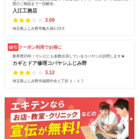
買のご相談まで一括解決。
入江工務店
3.09
埼玉県ふじみ野市亀久保2-23-5
値引
クーポン利用でお得に
業界歴25年！テレビにも多数出演しているコバヤシが訪問します★
カギとドア修理コバヤシふじみ野
3.12
埼玉県ふじみ野市福岡中央１丁目 １－１７