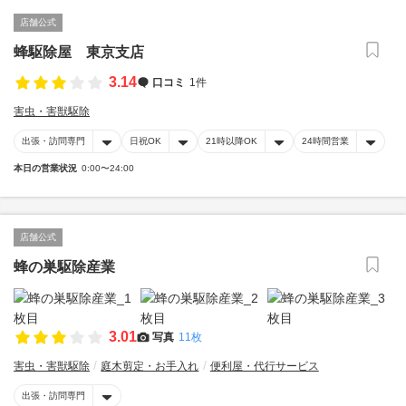
店舗公式
蜂駆除屋 東京支店
3.14
口コミ
1件
害虫・害獣駆除
出張・訪問専門
日祝OK
21時以降OK
24時間営業
本日の営業状況
0:00〜24:00
店舗公式
蜂の巣駆除産業
3.01
写真
11枚
害虫・害獣駆除
庭木剪定・お手入れ
便利屋・代行サービス
出張・訪問専門