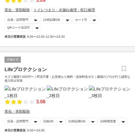
3.09
害虫・害獣駆除
トイレつまり・水漏れ修理・蛇口修理
出張・訪問専門
21時以降OK
カード可
QRコード決済可
本日の営業状況
9:00〜12:00 12:30〜23:30
店舗公式
Lifeプロテクション
ネズミ駆除7,000円〜｜即決不要・お見積もり無料・追加料金ゼロ｜建築のプロが行う誠実な
侵入防止対策
3.06
害虫・害獣駆除
出張・訪問専門
日祝OK
21時以降OK
24時間営業
本日の営業状況
0:00〜24:00