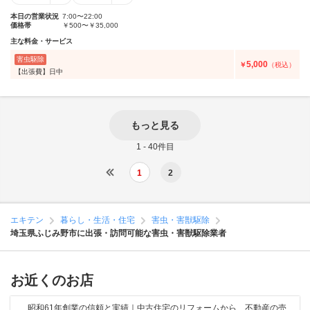
本日の営業状況
7:00〜22:00
価格帯
￥500〜￥35,000
主な料金・サービス
害虫駆除
5,000
￥
（税込）
【出張費】日中
もっと見る
1 - 40件目
1
2
エキテン
暮らし・生活・住宅
害虫・害獣駆除
埼玉県ふじみ野市に出張・訪問可能な害虫・害獣駆除業者
お近くのお店
昭和61年創業の信頼と実績｜中古住宅のリフォームから、不動産の売