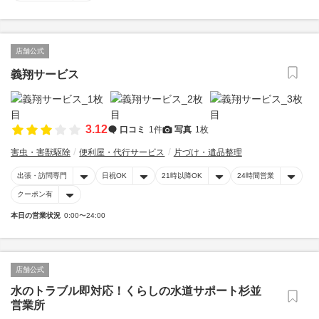
店舗公式
義翔サービス
3.12
口コミ
1件
写真
1枚
害虫・害獣駆除
便利屋・代行サービス
片づけ・遺品整理
出張・訪問専門
日祝OK
21時以降OK
24時間営業
クーポン有
本日の営業状況
0:00〜24:00
店舗公式
水のトラブル即対応！くらしの水道サポート杉並
営業所