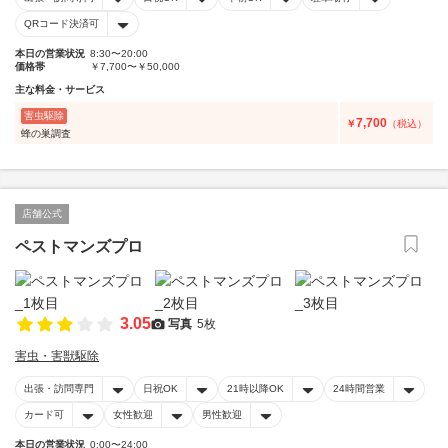
QRコード決済可
本日の営業状況
8:30〜20:00
価格帯
￥7,700〜￥50,000
主な料金・サービス
害虫駆除
7,700
￥
（税込）
蜂の巣調査
店舗公式
ペストマンズプロ
3.05
写真
5枚
害虫・害獣駆除
出張・訪問専門
日祝OK
21時以降OK
24時間営業
カード可
女性歓迎
男性歓迎
本日の営業状況
0:00〜24:00