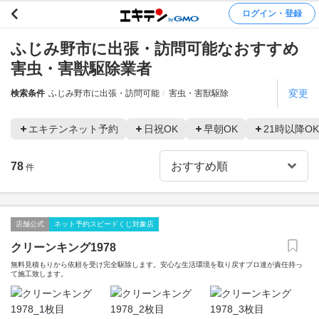
ログイン・登録
ふじみ野市に出張・訪問可能なおすすめ
害虫・害獣駆除業者
変更
検索条件
ふじみ野市に出張・訪問可能
害虫・害獣駆除
エキテンネット予約
日祝OK
早朝OK
21時以降OK
78
件
店舗公式
ネット予約スピードくじ対象店
クリーンキング1978
無料見積もりから依頼を受け完全駆除します。安心な生活環境を取り戻すプロ達が責任持っ
て施工致します。