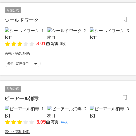
店舗公式
シールドワーク
3.01
写真
6枚
害虫・害獣駆除
出張・訪問専門
店舗公式
ビーアール消毒
3.05
写真
34枚
害虫・害獣駆除