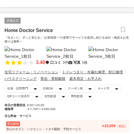
店舗公式
Home Doctor Service
『住まいに、ずっと安心を』“お客様第一”の姿勢でサービスを提供し続ける会社＜相談＆お見
積りは無料＞
3.40
口コミ
3件
写真
5枚
住宅リフォーム・リノベーション
トイレつまり・水漏れ修理・蛇口修理
ハウスクリーニング
害虫・害獣駆除
庭木剪定・お手入れ
出張・訪問専門
日祝OK
クーポン有
カード可
QRコード決済可
女性歓迎
男性歓迎
本日の営業状況
9:00〜20:00
価格帯
￥7,700〜￥680,000
主な料金・サービス
害虫駆除
22,000
￥
（税込）
安心のネズミ・ハクビシン・イタチ駆除・予防サービス