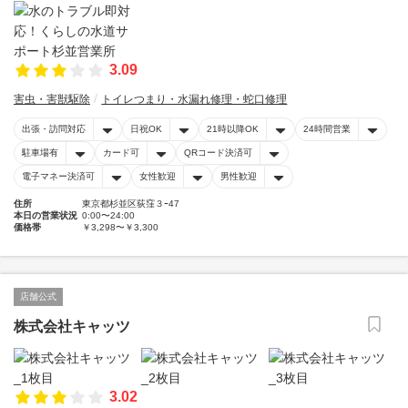
3.09
害虫・害獣駆除
トイレつまり・水漏れ修理・蛇口修理
出張・訪問対応
日祝OK
21時以降OK
24時間営業
駐車場有
カード可
QRコード決済可
電子マネー決済可
女性歓迎
男性歓迎
住所
東京都杉並区荻窪３ｰ47
本日の営業状況
0:00〜24:00
価格帯
￥3,298〜￥3,300
店舗公式
株式会社キャッツ
3.02