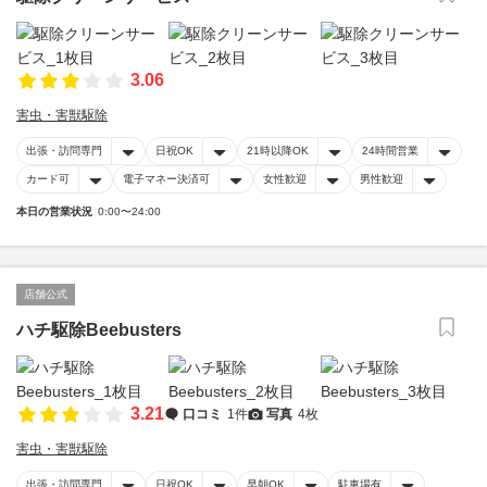
3.06
害虫・害獣駆除
出張・訪問専門
日祝OK
21時以降OK
24時間営業
カード可
電子マネー決済可
女性歓迎
男性歓迎
本日の営業状況
0:00〜24:00
店舗公式
ハチ駆除Beebusters
3.21
口コミ
1件
写真
4枚
害虫・害獣駆除
出張・訪問専門
日祝OK
早朝OK
駐車場有