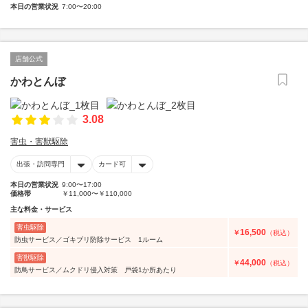
本日の営業状況
7:00〜20:00
店舗公式
かわとんぼ
3.08
害虫・害獣駆除
出張・訪問専門
カード可
本日の営業状況
9:00〜17:00
価格帯
￥11,000〜￥110,000
主な料金・サービス
害虫駆除
16,500
￥
（税込）
防虫サービス／ゴキブリ防除サービス 1ルーム
害獣駆除
44,000
￥
（税込）
防鳥サービス／ムクドリ侵入対策 戸袋1か所あたり