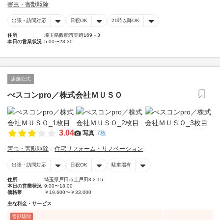
害虫・害獣駆除
出張・訪問対応
日祝OK
21時以降OK
住所
埼玉県飯能市笠縫169－3
本日の営業状況
5:00〜23:30
店舗公式
ぺスコンpro／株式会社ＭＵＳＯ
3.04
写真
7枚
害虫・害獣駆除
住宅リフォーム・リノベーション
出張・訪問対応
日祝OK
駐車場有
住所
埼玉県戸田市上戸田3-2-15
本日の営業状況
9:00〜18:00
価格帯
￥19,600〜￥33,000
主な料金・サービス
害獣駆除