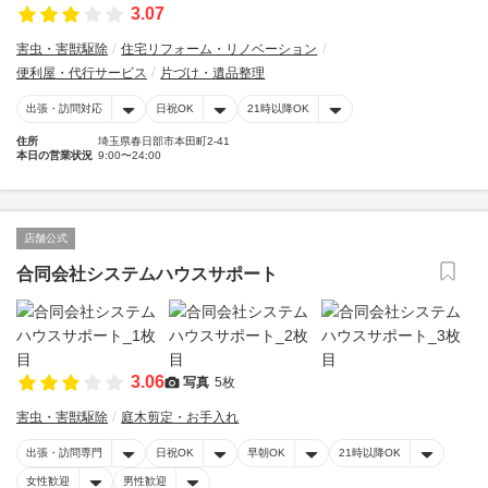
3.07
害虫・害獣駆除
住宅リフォーム・リノベーション
便利屋・代行サービス
片づけ・遺品整理
出張・訪問対応
日祝OK
21時以降OK
住所
埼玉県春日部市本田町2-41
本日の営業状況
9:00〜24:00
店舗公式
合同会社システムハウスサポート
3.06
写真
5枚
害虫・害獣駆除
庭木剪定・お手入れ
出張・訪問専門
日祝OK
早朝OK
21時以降OK
女性歓迎
男性歓迎