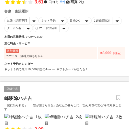
3.61
口コミ
5件
写真
2枚
害虫・害獣駆除
出張・訪問専門
ネット予約
日祝OK
21時以降OK
クーポン有
QRコード決済可
本日の営業状況
0:00〜23:30
主な料金・サービス
害獣駆除
8,000
￥
（税込）
コウモリ 無料見積もりから
ネット予約カレンダー
ネット予約で最大10,000円分のAmazonギフトカードが当たる！
店舗公式
蜂駆除ハチ吉
「庭に出られる」、「窓が開けられる」あなたの暮らしに、“当たり前の安心”を取り戻しま
す。