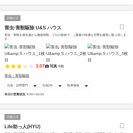
店舗公式
害虫·害獣駆除 U&S ハウス
害虫・害獣を発生源から徹底排除。プロの技術で、ご家庭の快適な空間を確実に取り戻しま
す。
3.07
写真
6枚
害虫・害獣駆除
出張・訪問専門
日祝OK
駐車場有
本日の営業状況
9:00〜20:00
店舗公式
Life助っ人(HYU)