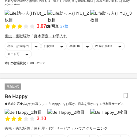
迅速な現地調査と無料の見積もりで暮らしの困り事を即座に解決｜地域密着の頼れるお助け
パートナー
3.07
写真
27枚
害虫・害獣駆除
庭木剪定・お手入れ
出張・訪問専門
日祝OK
早朝OK
21時以降OK
カード可
本日の営業状況
8:00〜23:00
店舗公式
Be Happy
◆迅速対応◆あなたの暮らしに「Happy」をお届け。日常を豊かにする便利屋サービス
3.10
害虫・害獣駆除
便利屋・代行サービス
ハウスクリーニング