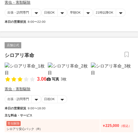
害虫・害獣駆除
出張・訪問専門
日祝OK
早朝OK
21時以降OK
本日の営業状況
8:00〜22:00
店舗公式
シロアリ革命
3.06
写真
3枚
害虫・害獣駆除
出張・訪問専門
日祝OK
本日の営業状況
9:00〜18:00
主な料金・サービス
害虫駆除
225,000
￥
（税込）
シロアリ安心パック（R）