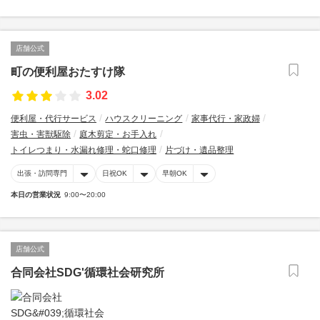
店舗公式
町の便利屋おたすけ隊
3.02
便利屋・代行サービス
ハウスクリーニング
家事代行・家政婦
害虫・害獣駆除
庭木剪定・お手入れ
トイレつまり・水漏れ修理・蛇口修理
片づけ・遺品整理
出張・訪問専門
日祝OK
早朝OK
本日の営業状況
9:00〜20:00
店舗公式
合同会社SDG'循環社会研究所