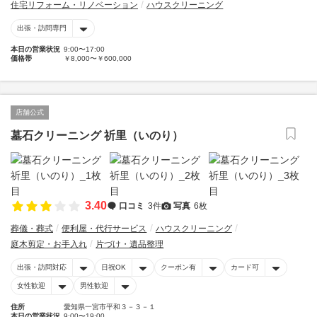
住宅リフォーム・リノベーション
ハウスクリーニング
出張・訪問専門
本日の営業状況
9:00〜17:00
価格帯
￥8,000〜￥600,000
店舗公式
墓石クリーニング 祈里（いのり）
3.40
口コミ
3件
写真
6枚
葬儀・葬式
便利屋・代行サービス
ハウスクリーニング
庭木剪定・お手入れ
片づけ・遺品整理
出張・訪問対応
日祝OK
クーポン有
カード可
女性歓迎
男性歓迎
住所
愛知県一宮市平和３－３－１
本日の営業状況
9:00〜19:00