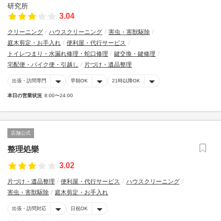
3.04
クリーニング
ハウスクリーニング
害虫・害獣駆除
庭木剪定・お手入れ
便利屋・代行サービス
トイレつまり・水漏れ修理・蛇口修理
鍵交換・鍵修理
宅配便・バイク便・引越し
片づけ・遺品整理
出張・訪問専門
早朝OK
21時以降OK
本日の営業状況
8:00〜24:00
店舗公式
整理処樂
3.02
片づけ・遺品整理
便利屋・代行サービス
ハウスクリーニング
害虫・害獣駆除
庭木剪定・お手入れ
出張・訪問対応
日祝OK