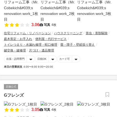
3.06
写真
4枚
住宅リフォーム・リノベーション
ハウスクリーニング
害虫・害獣駆除
庭木剪定・お手入れ
便利屋・代行サービス
トイレつまり・水漏れ修理・蛇口修理
畳・障子・壁紙張り替え
鍵交換・鍵修理
片づけ・遺品整理
出張・訪問専門
日祝OK
カード可
本日の営業状況
4:00〜8:00 9:00〜20:00
店舗公式
Gフレンズ
3.05
写真
4枚