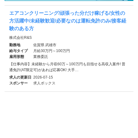
エアコンクリーニング/頑張った分だけ稼げる/女性の
方活躍中/未経験歓迎/必要なのは運転免許のみ/接客経
験のある方
株式会社R&S
勤務地
佐賀県 武雄市
給与タイプ
月給30万円～100万円
雇用形態
業務委託
【仕事内容】未経験から月収60万～100万円も目指せる高収入案件! 普
通免許(AT限定可)があれば応募OK! 大手…
求人の更新日
2026-07-15
スポンサー
求人ボックス