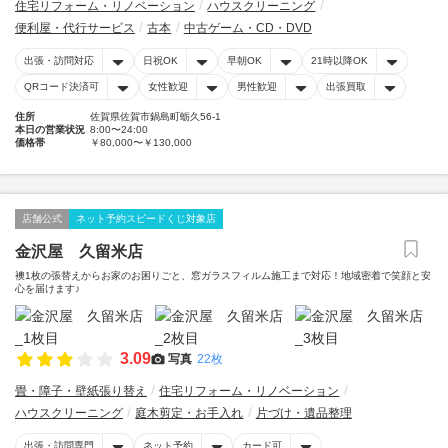
住宅リフォーム・リノベーション
ハウスクリーニング
便利屋・代行サービス
古本
中古ゲーム・CD・DVD
出張・訪問対応
日祝OK
早朝OK
21時以降OK
QRコード決済可
女性歓迎
男性歓迎
出張買取
住所
佐賀県佐賀市鍋島町蛎久56-1
本日の営業状況
8:00〜24:00
価格帯
￥80,000〜￥130,000
店舗公式
ネット予約スピードくじ対象店
金沢屋 久留米店
襖1枚の張替えからお家のお困りごと、窓ガラスフィルム施工まで対応！地域密着で笑顔と安
心を届けます♪
3.09
写真
22枚
畳・障子・壁紙張り替え
住宅リフォーム・リノベーション
ハウスクリーニング
庭木剪定・お手入れ
片づけ・遺品整理
出張・訪問専門
ネット予約
カード可