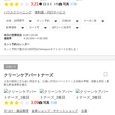
3.21
口コミ
1件
写真
27枚
ハウスクリーニング
便利屋・代行サービス
出張・訪問専門
ネット予約
日祝OK
クーポン有
駐車場有
カード可
QRコード決済可
本日の営業状況
9:00〜20:00
価格帯
￥16,500〜￥30,000
ネット予約カレンダー
ネット予約で最大10,000円分のAmazonギフトカードが当たる！
店舗公式
クリーンケアパートナーズ
人生の節目に立ち会い伴走する、心強い片付けパートナー｜土日祝＆早朝・深夜も対応｜柔
軟な料金体制を確立
3.09
写真
41枚
片づけ・遺品整理
金券ショップ・チケットショップ
古着