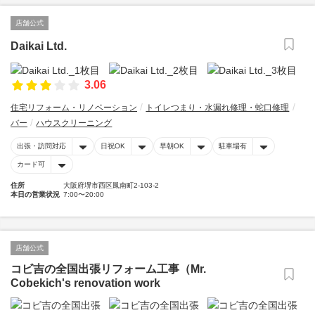
店舗公式
Daikai Ltd.
3.06
住宅リフォーム・リノベーション
トイレつまり・水漏れ修理・蛇口修理
バー
ハウスクリーニング
出張・訪問対応
日祝OK
早朝OK
駐車場有
カード可
住所
大阪府堺市西区鳳南町2-103-2
本日の営業状況
7:00〜20:00
店舗公式
コビ吉の全国出張リフォーム工事（Mr.
Cobekich's renovation work