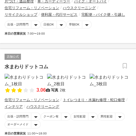
片づけ・遺品整理
車・カーディーラー
バイク・オートバイ
住宅リフォーム・リノベーション
ハウスクリーニング
リサイクルショップ
便利屋・代行サービス
宅配便・バイク便・引越し
出張・訪問専門
日祝OK
早朝OK
本日の営業状況
7:00〜19:00
店舗公式
水まわりドットコム
3.06
写真
2枚
住宅リフォーム・リノベーション
トイレつまり・水漏れ修理・蛇口修理
インテリア
ハウスクリーニング
出張・訪問専門
クーポン有
女性歓迎
男性歓迎
オーダーメイド
本日の営業状況
11:00〜18:00