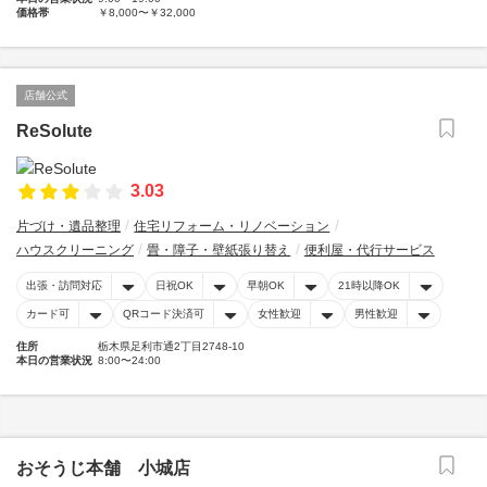
価格帯
￥8,000〜￥32,000
店舗公式
ReSolute
3.03
片づけ・遺品整理
住宅リフォーム・リノベーション
ハウスクリーニング
畳・障子・壁紙張り替え
便利屋・代行サービス
出張・訪問対応
日祝OK
早朝OK
21時以降OK
カード可
QRコード決済可
女性歓迎
男性歓迎
住所
栃木県足利市通2丁目2748-10
本日の営業状況
8:00〜24:00
おそうじ本舗 小城店