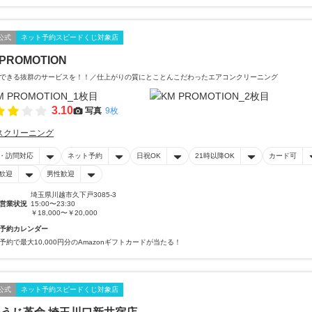
公式
ネット予約スピードくじ対象店
 PROMOTION
できる抜群のサービスを！！／仕上がりの質にとことんこだわったエアコンクリーニング
3.10
写真
9枚
スクリーニング
・訪問対応
ネット予約
日祝OK
21時以降OK
カード可
歓迎
男性歓迎
埼玉県川越市久下戸3085-3
営業状況
15:00〜23:30
￥18,000〜￥20,000
予約カレンダー
予約で最大10,000円分のAmazonギフトカードが当たる！
公式
ネット予約スピードくじ対象店