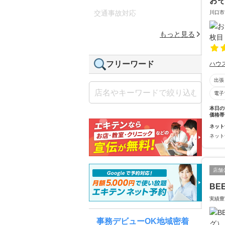
おそ
交通事故対応
川口市
もっと見る
フリーワード
ハウ
出張
電子
本日の
価格帯
ネット
ネット
店舗
BE
実績豊
事務デビューOK地域密着