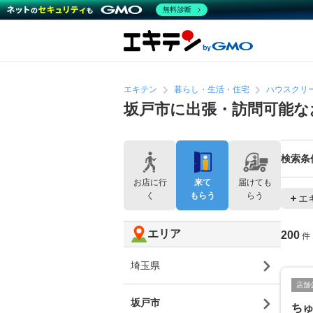
無料診断
エキテン
暮らし・生活・住宅
ハウスクリ
坂戸市に出張・訪問可能な
検索条
お店に行
来て
届けても
く
もらう
らう
エ
エリア
200
件
埼玉県
店舗
坂戸市
ち