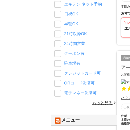
エキテン ネット予約
本日の
おす
日祝OK
P
早朝OK
エ
21時以降OK
24時間営業
クーポン有
店舗
駐車場有
ア
クレジットカード可
お客様
QRコード決済可
電子マネー決済可
ハウ
もっと見る
出張
住所
メニュー
本日の
価格帯