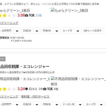
咳、エアコンが原因かも？」赤ちゃん・ペットにも安心な空間をプロの分解で徹底的に洗浄★
3.08
写真
11枚
スクリーニング
・訪問専門
日祝OK
早朝OK
カード可
QRコード決済可
営業状況
8:00〜20:00
￥7,000〜￥20,000
公式
用品回収戦隊・エコレンジャー
回収から遺品整理まで■出張見積り0円の便利なお店
3.24
口コミ
1件
写真
4枚
スクリーニング
便利屋・代行サービス
・訪問専門
日祝OK
早朝OK
クーポン有
カード可