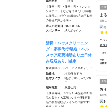
雇用形態
正社員
【仕事内容】<仕事内容> マンショ
店舗
ンやアパートなどを借りたいお客様
ま
に物件のご紹介 未経験の方は不動産
の基礎知識から学べ…
世界に
求人の更新日
2026-08-06
スポンサー
求人ボックス
ハウ
清掃・ハウスクリーニン
庭木
グ・家事代行/製造・ヘル
出張
スケア寮費補助あり土日休
住所
み送迎あり川越市
価格帯
株式会社ハーベストビィズキャリア
勤務地
埼玉県 坂戸市
給与タイプ
時給1,600円～2,000
店舗
円
雇用形態
派遣社員
お
【仕事内容】カプセルや錠剤の医薬
高圧洗
品を製造する工場でのお仕事! 医薬
品の製造補助がメインの作業です!
作業内容 ・製…