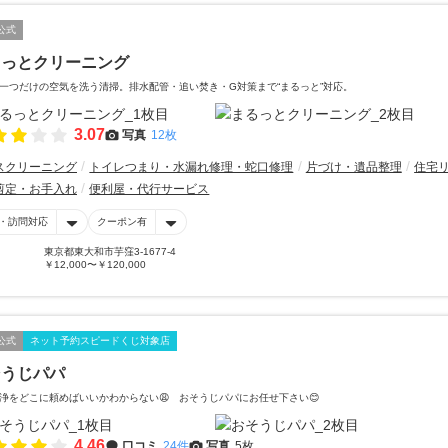
公式
るっとクリーニング
一つだけの空気を洗う清掃。排水配管・追い焚き・G対策まで“まるっと”対応。
3.07
写真
12枚
スクリーニング
トイレつまり・水漏れ修理・蛇口修理
片づけ・遺品整理
住宅
剪定・お手入れ
便利屋・代行サービス
・訪問対応
クーポン有
東京都東大和市芋窪3-1677-4
￥12,000〜￥120,000
公式
ネット予約スピードくじ対象店
そうじパパ
浄をどこに頼めばいいかわからない😩 おそうじパパにお任せ下さい😊
4.46
口コミ
24件
写真
5枚