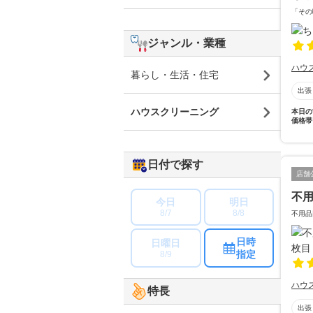
「その
ジャンル・業種
ハウ
暮らし・生活・住宅
出張
ハウスクリーニング
本日の
価格帯
日付で探す
店舗
不
今日
明日
8/7
8/8
不用品
日時
日曜日
指定
8/9
ハウ
特長
出張