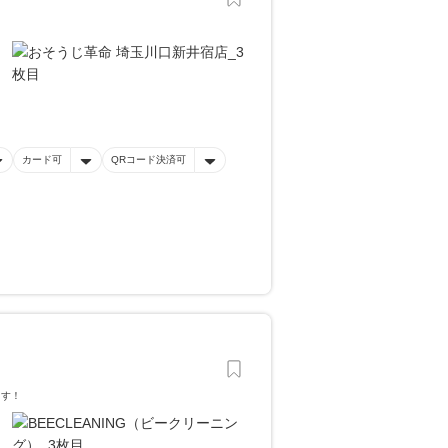
。
カード可
QRコード決済可
ます！