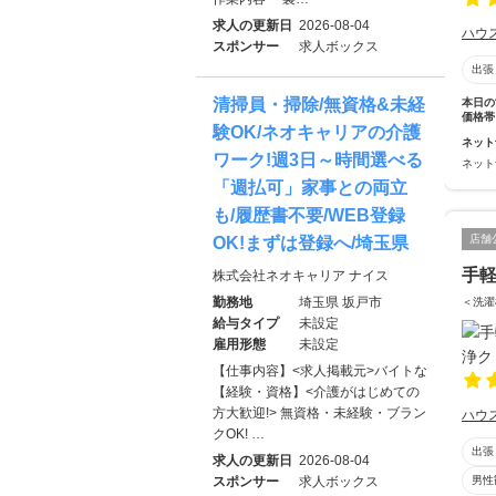
求人の更新日
2026-08-04
ハウ
スポンサー
求人ボックス
出張
清掃員・掃除/無資格&未経
本日の
価格帯
験OK/ネオキャリアの介護
ネット
ワーク!週3日～時間選べる
ネット
「週払可」家事との両立
も/履歴書不要/WEB登録
店舗
OK!まずは登録へ/埼玉県
手
株式会社ネオキャリア ナイス
勤務地
埼玉県 坂戸市
＜洗濯
給与タイプ
未設定
雇用形態
未設定
【仕事内容】<求人掲載元>バイトな
【経験・資格】<介護がはじめての
方大歓迎!> 無資格・未経験・ブラン
ハウ
クOK! …
出張
求人の更新日
2026-08-04
男性
スポンサー
求人ボックス