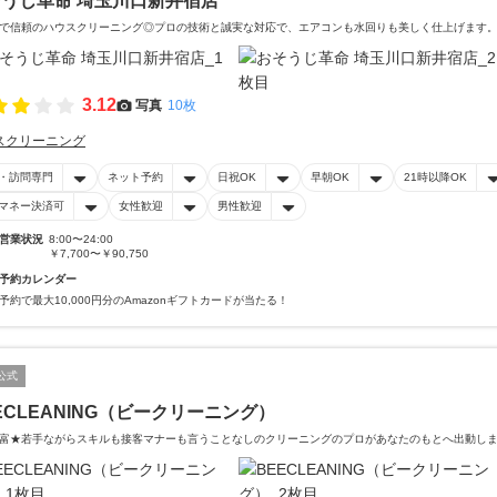
うじ革命 埼玉川口新井宿店
で信頼のハウスクリーニング◎プロの技術と誠実な対応で、エアコンも水回りも美しく仕上げます
3.12
写真
10枚
スクリーニング
・訪問専門
ネット予約
日祝OK
早朝OK
21時以降OK
マネー決済可
女性歓迎
男性歓迎
営業状況
8:00〜24:00
￥7,700〜￥90,750
予約カレンダー
予約で最大10,000円分のAmazonギフトカードが当たる！
公式
ECLEANING（ビークリーニング）
富★若手ながらスキルも接客マナーも言うことなしのクリーニングのプロがあなたのもとへ出動し