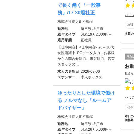
で長く働く「一般事
務」/17:30退社正
ハウ
株式会社長太郎不動産
出張
勤務地
埼玉県 坂戸市
本日の
給与タイプ
月給19万2,000円～
雇用形態
正社員
【仕事内容】<仕事内容> 20～30代
女性活躍中! PCデータ入力、お客様
店舗
からの問合せ対応、来客対応、営業
スタッフの…
お助
求人の更新日
2026-08-06
見えな
スポンサー
求人ボックス
ゆったりとした環境で働け
ハウ
る ノルマなし「ルームア
ドバイザー」
出張
本日の
株式会社長太郎不動産
価格帯
勤務地
埼玉県 坂戸市
給与タイプ
月給26万5,000円～