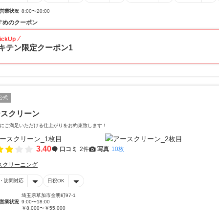
営業状況
8:00〜20:00
すめのクーポン
ickUp
キテン限定クーポン1
公式
ースクリーン
にご満足いただける仕上がりをお約束致します！
3.40
口コミ
2件
写真
10枚
スクリーニング
・訪問対応
日祝OK
埼玉県草加市金明町97-1
営業状況
9:00〜18:00
￥8,000〜￥55,000