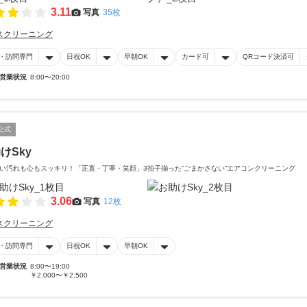
3.11
写真
35枚
スクリーニング
・訪問専門
日祝OK
早朝OK
カード可
QRコード決済可
営業状況
8:00〜20:00
公式
けSky
い汚れも心もスッキリ！「正直・丁寧・笑顔」3拍子揃った“ごまかさない”エアコンクリーニング
3.06
写真
12枚
スクリーニング
・訪問専門
日祝OK
早朝OK
営業状況
8:00〜19:00
￥2,000〜￥2,500