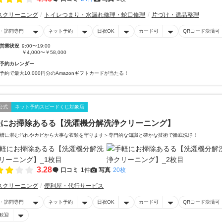
スクリーニング
トイレつまり・水漏れ修理・蛇口修理
片づけ・遺品整理
・訪問専門
ネット予約
日祝OK
カード可
QRコード決済可
営業状況
9:00〜19:00
￥4,000〜￥58,000
予約カレンダー
予約で最大10,000円分のAmazonギフトカードが当たる！
公式
ネット予約スピードくじ対象店
軽にお掃除あるる【洗濯機分解洗浄クリーニング】
槽に潜む汚れやカビから大事な衣類を守ります＞専門的な知識と確かな技術で徹底洗浄！
3.28
口コミ
1件
写真
20枚
スクリーニング
便利屋・代行サービス
・訪問専門
ネット予約
日祝OK
カード可
QRコード決済可
歓迎