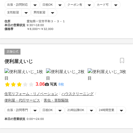
出張・訪問対応
日祝OK
クーポン有
カード可
女性歓迎
男性歓迎
住所
愛知県一宮市平和３－３－１
本日の営業状況
9:30〜18:00
価格帯
￥8,000〜￥32,000
店舗公式
便利屋えいじ
3.06
写真
8枚
住宅リフォーム・リノベーション
ハウスクリーニング
便利屋・代行サービス
害虫・害獣駆除
出張・訪問専門
日祝OK
21時以降OK
24時間営業
本日の営業状況
0:00〜24:00