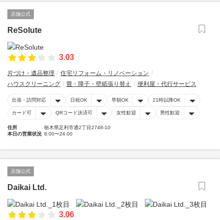
店舗公式
ReSolute
3.03
片づけ・遺品整理
住宅リフォーム・リノベーション
ハウスクリーニング
畳・障子・壁紙張り替え
便利屋・代行サービス
出張・訪問対応
日祝OK
早朝OK
21時以降OK
カード可
QRコード決済可
女性歓迎
男性歓迎
住所
栃木県足利市通2丁目2748-10
本日の営業状況
8:00〜24:00
店舗公式
Daikai Ltd.
3.06