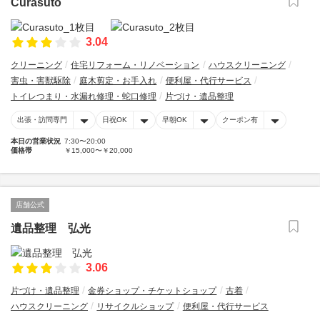
Curasuto
3.04
クリーニング
住宅リフォーム・リノベーション
ハウスクリーニング
害虫・害獣駆除
庭木剪定・お手入れ
便利屋・代行サービス
トイレつまり・水漏れ修理・蛇口修理
片づけ・遺品整理
出張・訪問専門
日祝OK
早朝OK
クーポン有
本日の営業状況
7:30〜20:00
価格帯
￥15,000〜￥20,000
店舗公式
遺品整理 弘光
3.06
片づけ・遺品整理
金券ショップ・チケットショップ
古着
ハウスクリーニング
リサイクルショップ
便利屋・代行サービス