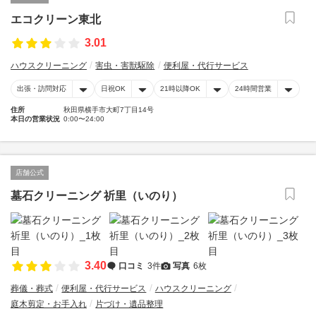
エコクリーン東北
3.01
ハウスクリーニング
害虫・害獣駆除
便利屋・代行サービス
出張・訪問対応
日祝OK
21時以降OK
24時間営業
住所
秋田県横手市大町7丁目14号
本日の営業状況
0:00〜24:00
店舗公式
墓石クリーニング 祈里（いのり）
3.40
口コミ
3件
写真
6枚
葬儀・葬式
便利屋・代行サービス
ハウスクリーニング
庭木剪定・お手入れ
片づけ・遺品整理