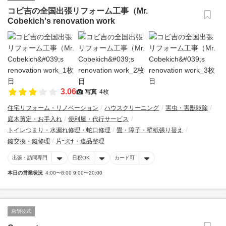
コビ吉の全国出張リフォーム工事（Mr.
Cobekich's renovation work
3.06
写真
4枚
住宅リフォーム・リノベーション
ハウスクリーニング
害虫・害獣駆除
庭木剪定・お手入れ
便利屋・代行サービス
トイレつまり・水漏れ修理・蛇口修理
畳・障子・壁紙張り替え
鍵交換・鍵修理
片づけ・遺品整理
出張・訪問専門
日祝OK
カード可
本日の営業状況
4:00〜8:00 9:00〜20:00
店舗公式