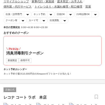
リサイクルショップ
家事代行・家政婦
庭木剪定・お手入れ
便利屋・代行サービス
トイレつまり・水漏れ修理・蛇口修理
質屋
出張・訪問専門
ネット予約
日祝OK
21時以降OK
クーポン有
カード可
出張買取
本日の営業状況
0:00〜8:30 9:00〜23:30
おすすめのクーポン
20
PickUp
消臭消毒割引クーポン
新規限定
併用不可
ネット予約カレンダー
ネット予約で最大10,000円分のAmazonギフトカードが当たる！
店舗公式
レコナ コート ラボ 本店