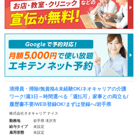
清掃員・掃除/無資格&未経験OK/ネオキャリアの介護
ワーク!週3日～時間選べる「週払可」家事との両立も/
履歴書不要/WEB登録OK!まずは登録へ/岩手県
株式会社ネオキャリア ナイス
勤務地
岩手県 滝沢市
給与タイプ
未設定
雇用形態
未設定