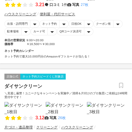
3.21
口コミ
1件
写真
27枚
ハウスクリーニング
便利屋・代行サービス
出張・訪問専門
ネット予約
日祝OK
クーポン有
駐車場有
カード可
QRコード決済可
本日の営業状況
9:00〜20:00
価格帯
￥16,500〜￥30,000
ネット予約カレンダー
ネット予約で最大10,000円分のAmazonギフトカードが当たる！
店舗公式
ネット予約スピードくじ対象店
ダイサンクリーン
＼見逃し厳禁！ユニークなキャンペーンを実施中／清掃＆片付けのプロ集団♪ご依頼は24時間
受付中です！
3.12
写真
26枚
片づけ・遺品整理
クリーニング
ハウスクリーニング