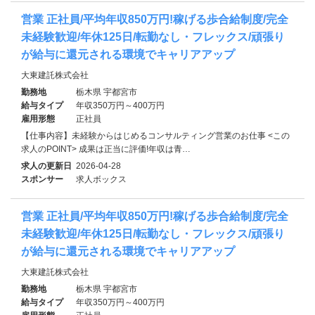
営業 正社員/平均年収850万円!稼げる歩合給制度/完全
未経験歓迎/年休125日/転勤なし・フレックス/頑張り
が給与に還元される環境でキャリアアップ
大東建託株式会社
勤務地
栃木県 宇都宮市
給与タイプ
年収350万円～400万円
雇用形態
正社員
【仕事内容】未経験からはじめるコンサルティング営業のお仕事 <この
求人のPOINT> 成果は正当に評価!年収は青…
求人の更新日
2026-04-28
スポンサー
求人ボックス
営業 正社員/平均年収850万円!稼げる歩合給制度/完全
未経験歓迎/年休125日/転勤なし・フレックス/頑張り
が給与に還元される環境でキャリアアップ
大東建託株式会社
勤務地
栃木県 宇都宮市
給与タイプ
年収350万円～400万円