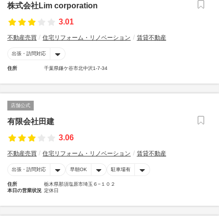
株式会社Lim corporation
3.01
不動産売買
住宅リフォーム・リノベーション
賃貸不動産
出張・訪問対応
住所
千葉県鎌ケ谷市北中沢1-7-34
店舗公式
有限会社田建
3.06
不動産売買
住宅リフォーム・リノベーション
賃貸不動産
出張・訪問対応
早朝OK
駐車場有
住所
栃木県那須塩原市埼玉６−１０２
本日の営業状況
定休日