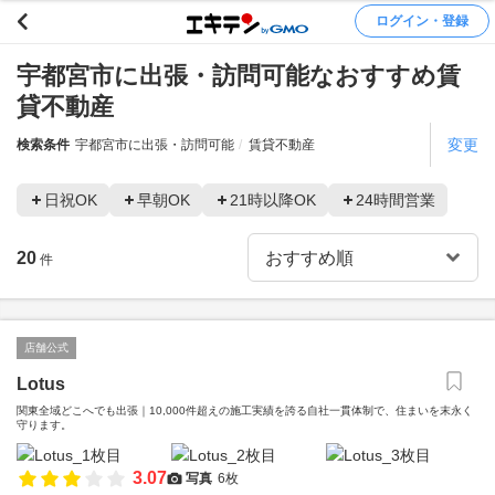
ログイン・登録
宇都宮市に出張・訪問可能なおすすめ賃
貸不動産
変更
検索条件
宇都宮市に出張・訪問可能
賃貸不動産
日祝OK
早朝OK
21時以降OK
24時間営業
20
件
店舗公式
Lotus
関東全域どこへでも出張｜10,000件超えの施工実績を誇る自社一貫体制で、住まいを末永く
守ります。
3.07
写真
6枚