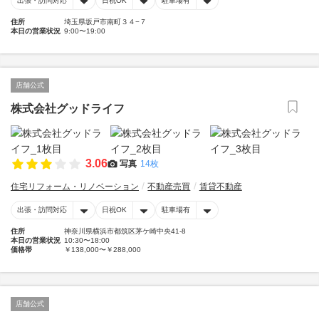
出張・訪問対応
日祝OK
駐車場有
住所
埼玉県坂戸市南町３４−７
本日の営業状況
9:00〜19:00
店舗公式
株式会社グッドライフ
3.06
写真
14枚
住宅リフォーム・リノベーション
不動産売買
賃貸不動産
出張・訪問対応
日祝OK
駐車場有
住所
神奈川県横浜市都筑区茅ケ崎中央41-8
本日の営業状況
10:30〜18:00
価格帯
￥138,000〜￥288,000
店舗公式