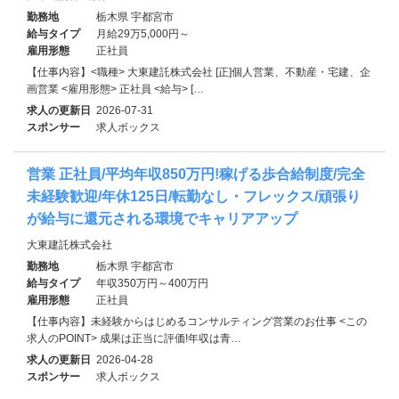
勤務地
栃木県 宇都宮市
給与タイプ
月給29万5,000円～
雇用形態
正社員
【仕事内容】<職種> 大東建託株式会社 [正]個人営業、不動産・宅建、企
画営業 <雇用形態> 正社員 <給与> […
求人の更新日
2026-07-31
スポンサー
求人ボックス
営業 正社員/平均年収850万円!稼げる歩合給制度/完全
未経験歓迎/年休125日/転勤なし・フレックス/頑張り
が給与に還元される環境でキャリアアップ
大東建託株式会社
勤務地
栃木県 宇都宮市
給与タイプ
年収350万円～400万円
雇用形態
正社員
【仕事内容】未経験からはじめるコンサルティング営業のお仕事 <この
求人のPOINT> 成果は正当に評価!年収は青…
求人の更新日
2026-04-28
スポンサー
求人ボックス