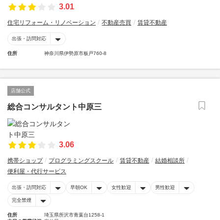
3.01
住宅リフォーム・リノベーション
不動産売買
賃貸不動産
出張・訪問対応
住所
神奈川県伊勢原市板戸760-8
店舗公式
総合コンサルタント中原三
3.06
携帯ショップ
プログラミングスクール
賃貸不動産
結婚相談所
便利屋・代行サービス
出張・訪問対応
早朝OK
女性歓迎
男性歓迎
完全禁煙
住所
埼玉県所沢市青葉台1258-1