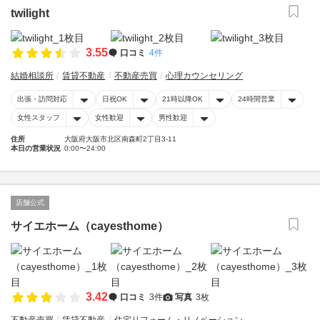
twilight
3.55
口コミ
4件
結婚相談所
賃貸不動産
不動産売買
心理カウンセリング
出張・訪問対応
日祝OK
21時以降OK
24時間営業
女性スタッフ
女性歓迎
男性歓迎
住所
大阪府大阪市北区南森町2丁目3-11
本日の営業状況
0:00〜24:00
店舗公式
サイエホーム（cayesthome）
3.42
口コミ
3件
写真
3枚