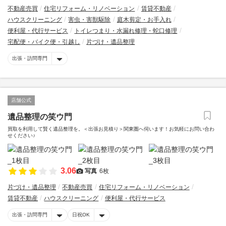
不動産売買
住宅リフォーム・リノベーション
賃貸不動産
ハウスクリーニング
害虫・害獣駆除
庭木剪定・お手入れ
便利屋・代行サービス
トイレつまり・水漏れ修理・蛇口修理
宅配便・バイク便・引越し
片づけ・遺品整理
出張・訪問専門
店舗公式
遺品整理の笑ウ門
買取を利用して賢く遺品整理を。＜出張お見積り＞関東圏へ伺います！お気軽にお問い合わ
せください♪
3.06
写真
6枚
片づけ・遺品整理
不動産売買
住宅リフォーム・リノベーション
賃貸不動産
ハウスクリーニング
便利屋・代行サービス
出張・訪問専門
日祝OK