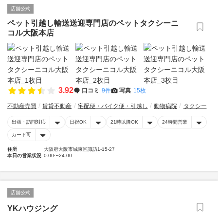
店舗公式
ペット引越し輸送送迎専門店のペットタクシーニ
コル大阪本店
3.92
口コミ
9件
写真
15枚
不動産売買
賃貸不動産
宅配便・バイク便・引越し
動物病院
タクシー
出張・訪問対応
日祝OK
21時以降OK
24時間営業
カード可
住所
大阪府大阪市城東区諏訪1-15-27
本日の営業状況
0:00〜24:00
店舗公式
YKハウジング