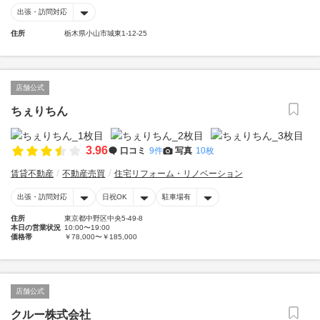
出張・訪問対応
住所
栃木県小山市城東1-12-25
店舗公式
ちぇりちん
3.96
口コミ
9件
写真
10枚
賃貸不動産
不動産売買
住宅リフォーム・リノベーション
出張・訪問対応
日祝OK
駐車場有
住所
東京都中野区中央5-49-8
本日の営業状況
10:00〜19:00
価格帯
￥78,000〜￥185,000
店舗公式
クルー株式会社