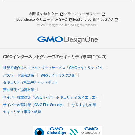
利用規約
運営会社
プライバシーポリシー
best choice クリニック byGMO
best choice 歯科 byGMO
©GMO DesignOne, Inc. All Rights reserved.
GMOインターネットグループのセキュリティ事業について
世界初総合ネットセキュリティサービス「GMOセキュリティ24」
パスワード漏洩診断
Webサイトリスク診断
セキュリティ相談AIチャットボット
実在証明・盗聴対策
サイバー攻撃対策（GMOサイバーセキュリティ byイエラエ）
サイバー攻撃対策（GMO Flatt Security）
なりすまし対策
セキュリティ事業の軌跡