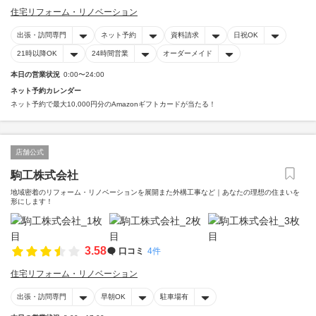
住宅リフォーム・リノベーション
出張・訪問専門
ネット予約
資料請求
日祝OK
21時以降OK
24時間営業
オーダーメイド
本日の営業状況
0:00〜24:00
ネット予約カレンダー
ネット予約で最大10,000円分のAmazonギフトカードが当たる！
店舗公式
駒工株式会社
地域密着のリフォーム・リノベーションを展開また外構工事など｜あなたの理想の住まいを
形にします！
3.58
口コミ
4件
住宅リフォーム・リノベーション
出張・訪問専門
早朝OK
駐車場有