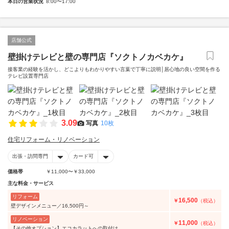
本日の営業状況
8:00〜17:00
店舗公式
壁掛けテレビと壁の専門店『ソクトノカベカケ』
接客業の経験を活かし、どこよりもわかりやすい言葉で丁寧に説明│居心地の良い空間を作る
テレビ設置専門店
3.09
写真
10枚
住宅リフォーム・リノベーション
出張・訪問専門
カード可
価格帯
￥11,000〜￥33,000
主な料金・サービス
リフォーム
16,500
￥
（税込）
壁デザインメニュー／16,500円～
リノベーション
11,000
￥
（税込）
【その他オプション】エコカラットへの取付け