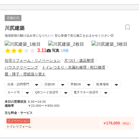
店舗公式
川尻建築
地域皆様の駆け込み寺になりたい✨️ 安心単価で安心施工をおまかせください😊
3.11
写真
19枚
住宅リフォーム・リノベーション
片づけ・遺品整理
ハウスクリーニング
トイレつまり・水漏れ修理・蛇口修理
畳・障子・壁紙張り替え
出張・訪問専門
日祝OK
早朝OK
駐車場有
カード可
QRコード決済可
電子マネー決済可
本日の営業状況
8:30〜19:30
価格帯
￥22,000〜￥950,000
主な料金・サービス
リノベーション
176,000
￥
（税込）
トイレリフォーム