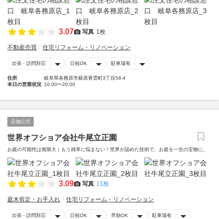
3.07
写真
1枚
不動産売買
住宅リフォーム・リノベーション
出張・訪問対応
日祝OK
駐車場有
住所
岐阜県各務原市蘇原青雲町3丁目58-4
本日の営業状況
10:00〜20:00
店舗公式
世界オフショア会社牛尾立正園
お庭の可能性は無限大｜もう雑草に悩まない！世界が認めた技術で、お庭を一生の宝物に。
3.09
写真
11枚
庭木剪定・お手入れ
住宅リフォーム・リノベーション
出張・訪問対応
日祝OK
早朝OK
駐車場有