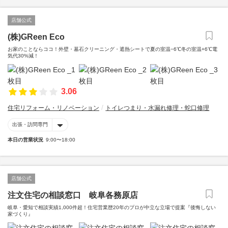
店舗公式
(株)GReen Eco
お家のことならココ！外壁・墓石クリーニング・遮熱シートで夏の室温−6℃冬の室温+6℃電
気代30%減！
3.06
住宅リフォーム・リノベーション
トイレつまり・水漏れ修理・蛇口修理
出張・訪問専門
本日の営業状況
9:00〜18:00
店舗公式
注文住宅の相談窓口 岐阜各務原店
岐阜・愛知で相談実績1,000件超！住宅営業歴20年のプロが中立な立場で提案『後悔しない
家づくり』