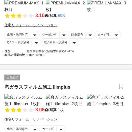
3.10
写真
60枚
住宅リフォーム・リノベーション
出張・訪問対応
クーポン有
駐車場有
カード可
QRコード決済可
電子マネー決済可
住所
熊本県熊本市北区植木町富応1247-2
本日の営業状況
9:00〜18:00
店舗公式
窓ガラスフィルム施工 filmplus
3.08
写真
1枚
住宅リフォーム・リノベーション
出張・訪問専門
カード可