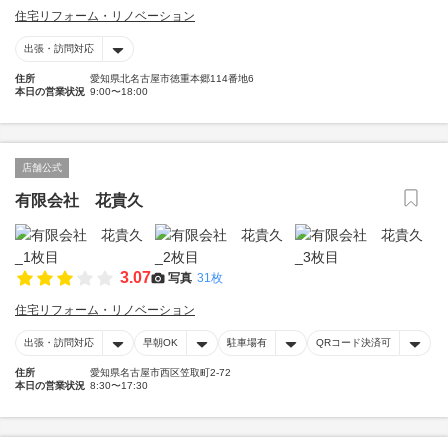
住宅リフォーム・リノベーション
出張・訪問対応
住所
愛知県北名古屋市徳重本郷114番地6
本日の営業状況
9:00〜18:00
店舗公式
有限会社 花貴久
3.07
写真
31枚
住宅リフォーム・リノベーション
出張・訪問対応
早朝OK
駐車場有
QRコード決済可
住所
愛知県名古屋市西区笠取町2-72
本日の営業状況
8:30〜17:30