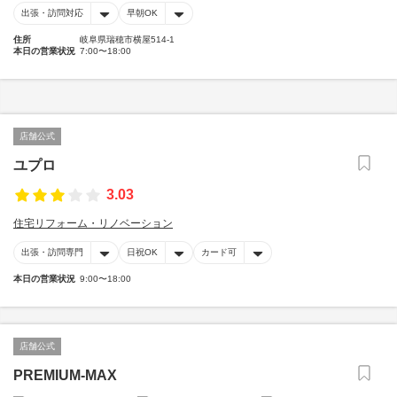
出張・訪問対応
早朝OK
住所
岐阜県瑞穂市横屋514-1
本日の営業状況
7:00〜18:00
店舗公式
ユプロ
3.03
住宅リフォーム・リノベーション
出張・訪問専門
日祝OK
カード可
本日の営業状況
9:00〜18:00
店舗公式
PREMIUM-MAX