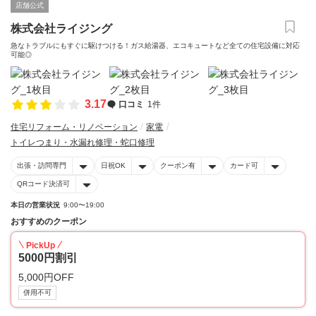
店舗公式
株式会社ライジング
急なトラブルにもすぐに駆けつける！ガス給湯器、エコキュートなど全ての住宅設備に対応
可能◎
3.17
口コミ
1件
住宅リフォーム・リノベーション
家電
トイレつまり・水漏れ修理・蛇口修理
出張・訪問専門
日祝OK
クーポン有
カード可
QRコード決済可
本日の営業状況
9:00〜19:00
おすすめのクーポン
PickUp
5000円割引
5,000円OFF
併用不可