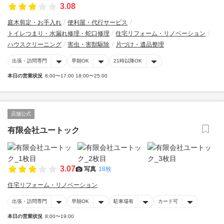
3.08
庭木剪定・お手入れ
便利屋・代行サービス
トイレつまり・水漏れ修理・蛇口修理
住宅リフォーム・リノベーション
ハウスクリーニング
害虫・害獣駆除
片づけ・遺品整理
出張・訪問専門
早朝OK
21時以降OK
本日の営業状況
8:00〜17:00 18:00〜25:00
店舗公式
有限会社ユートック
3.07
写真
18枚
住宅リフォーム・リノベーション
出張・訪問専門
早朝OK
駐車場有
カード可
本日の営業状況
8:00〜19:00