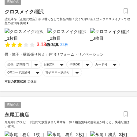
店舗公式
クロスメイク稲沢
壁紙革命【正規代理店】張り替えなしで新品同様！安くて早い新工法＜クロスメイク＞で理
想の空間を実現★
3.13
写真
22枚
畳・障子・壁紙張り替え
住宅リフォーム・リノベーション
出張・訪問専門
日祝OK
早朝OK
カード可
QRコード決済可
電子マネー決済可
本日の営業状況
定休日
店舗公式
永尾工務店
最短即日のスピード訪問で放置された草木を一掃！相談無料の便利屋が叶える、快適な住ま
い空間。