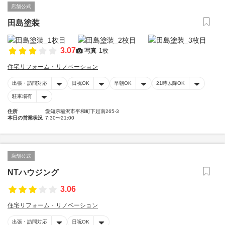
店舗公式
田島塗装
3.07
写真
1枚
住宅リフォーム・リノベーション
出張・訪問対応
日祝OK
早朝OK
21時以降OK
駐車場有
住所
愛知県稲沢市平和町下起南265-3
本日の営業状況
7:30〜21:00
店舗公式
NTハウジング
3.06
住宅リフォーム・リノベーション
出張・訪問対応
日祝OK