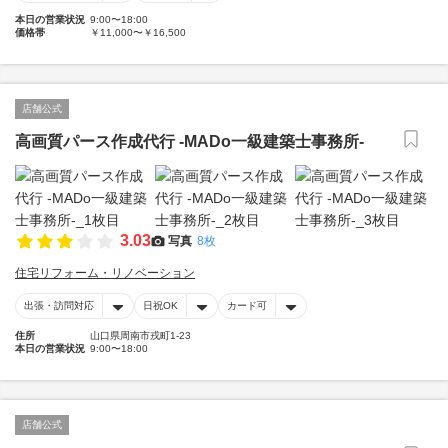
本日の営業状況
9:00〜18:00
価格帯
￥11,000〜￥16,500
店舗公式
高画質パース作成代行 -MADo一級建築士事務所-
3.03
写真
8枚
住宅リフォーム・リノベーション
出張・訪問対応
日祝OK
カード可
住所
山口県周南市戎町1-23
本日の営業状況
9:00〜18:00
店舗公式