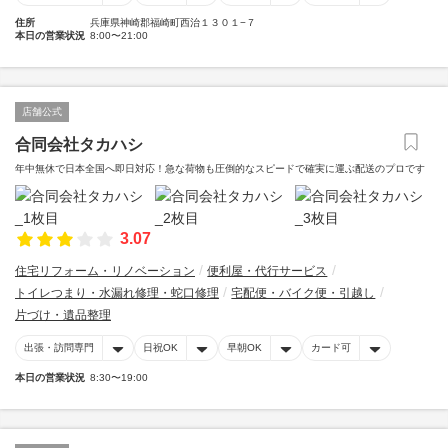
住所
兵庫県神崎郡福崎町西治１３０１−７
本日の営業状況
8:00〜21:00
店舗公式
合同会社タカハシ
年中無休で日本全国へ即日対応！急な荷物も圧倒的なスピードで確実に運ぶ配送のプロです
3.07
住宅リフォーム・リノベーション
便利屋・代行サービス
トイレつまり・水漏れ修理・蛇口修理
宅配便・バイク便・引越し
片づけ・遺品整理
出張・訪問専門
日祝OK
早朝OK
カード可
本日の営業状況
8:30〜19:00