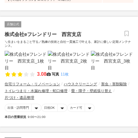
店舗公式
株式会社eフレンドリー 西宮支店
＼住まいをまるごと守る／熟練の技術と自社一貫施工で叶える、家計に優しい定期メンテナ
ンス。
3.08
写真
11枚
住宅リフォーム・リノベーション
ハウスクリーニング
害虫・害獣駆除
トイレつまり・水漏れ修理・蛇口修理
畳・障子・壁紙張り替え
片づけ・遺品整理
出張・訪問専門
日祝OK
カード可
本日の営業状況
9:00〜21:00