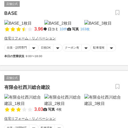
店舗公式
BASE
3.96
口コミ
10件
写真
163枚
住宅リフォーム・リノベーション
出張・訪問専門
日祝OK
クーポン有
駐車場有
本日の営業状況
9:00〜18:00
店舗公式
有限会社西川総合建設
3.03
写真
4枚
住宅リフォーム・リノベーション
出張・訪問対応
駐車場有