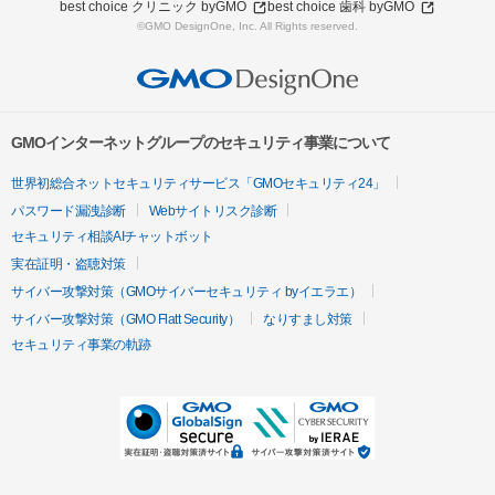
best choice クリニック byGMO
best choice 歯科 byGMO
©GMO DesignOne, Inc. All Rights reserved.
GMOインターネットグループのセキュリティ事業について
世界初総合ネットセキュリティサービス「GMOセキュリティ24」
パスワード漏洩診断
Webサイトリスク診断
セキュリティ相談AIチャットボット
実在証明・盗聴対策
サイバー攻撃対策（GMOサイバーセキュリティ byイエラエ）
サイバー攻撃対策（GMO Flatt Security）
なりすまし対策
セキュリティ事業の軌跡