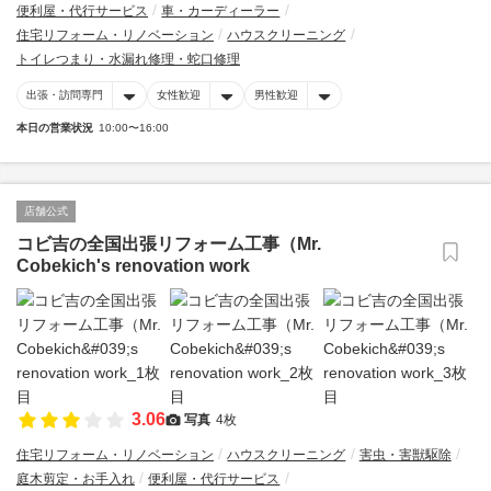
便利屋・代行サービス
車・カーディーラー
住宅リフォーム・リノベーション
ハウスクリーニング
トイレつまり・水漏れ修理・蛇口修理
出張・訪問専門
女性歓迎
男性歓迎
本日の営業状況
10:00〜16:00
店舗公式
コビ吉の全国出張リフォーム工事（Mr.
Cobekich's renovation work
3.06
写真
4枚
住宅リフォーム・リノベーション
ハウスクリーニング
害虫・害獣駆除
庭木剪定・お手入れ
便利屋・代行サービス