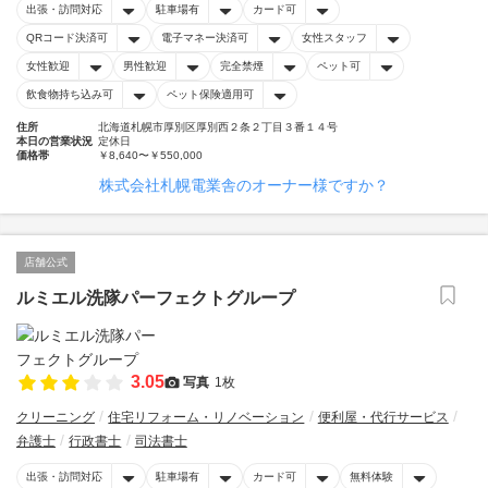
出張・訪問対応
駐車場有
カード可
QRコード決済可
電子マネー決済可
女性スタッフ
女性歓迎
男性歓迎
完全禁煙
ペット可
飲食物持ち込み可
ペット保険適用可
住所
北海道札幌市厚別区厚別西２条２丁目３番１４号
本日の営業状況
定休日
価格帯
￥8,640〜￥550,000
株式会社札幌電業舎のオーナー様ですか？
店舗公式
ルミエル洗隊パーフェクトグループ
3.05
写真
1枚
クリーニング
住宅リフォーム・リノベーション
便利屋・代行サービス
弁護士
行政書士
司法書士
出張・訪問対応
駐車場有
カード可
無料体験