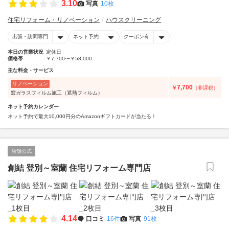
3.10
写真
10枚
住宅リフォーム・リノベーション
ハウスクリーニング
出張・訪問専門
ネット予約
クーポン有
本日の営業状況
定休日
価格帯
￥7,700〜￥58,000
主な料金・サービス
リノベーション
7,700
￥
（非課税）
窓ガラスフィルム施工（遮熱フィルム）
ネット予約カレンダー
ネット予約で最大10,000円分のAmazonギフトカードが当たる！
店舗公式
創結 登別～室蘭 住宅リフォーム専門店
4.14
口コミ
16件
写真
91枚