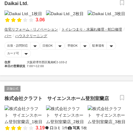
Daikai Ltd.
3.06
住宅リフォーム・リノベーション
トイレつまり・水漏れ修理・蛇口修理
バー
ハウスクリーニング
出張・訪問対応
日祝OK
早朝OK
駐車場有
カード可
住所
大阪府堺市西区鳳南町2-103-2
本日の営業状況
7:00〜12:00
店舗公式
株式会社クラフト サイエンスホーム登別室蘭店
3.19
口コミ
1件
写真
5枚