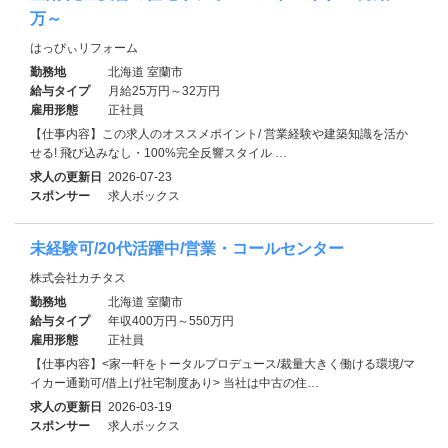
万～
はっぴぃリフォーム
勤務地
北海道 室蘭市
給与タイプ
月給25万円～32万円
雇用形態
正社員
【仕事内容】この求人のオススメポイント/ 営業経験や建築知識を活か
せる! 飛び込みなし・100%完全反響スタイル …
求人の更新日
2026-07-23
スポンサー
求人ボックス
未経験可/20代活躍中/営業・コールセンター
株式会社カチタス
勤務地
北海道 室蘭市
給与タイプ
年収400万円～550万円
雇用形態
正社員
【仕事内容】<家一軒をトータルプロデュース/裁量大きく働ける環境/マ
イカー通勤可/借上げ社宅制度あり> 当社は中古の住…
求人の更新日
2026-03-19
スポンサー
求人ボックス