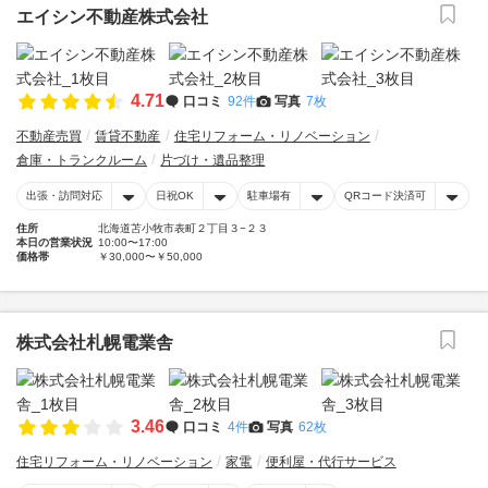
エイシン不動産株式会社
4.71
口コミ
92件
写真
7枚
不動産売買
賃貸不動産
住宅リフォーム・リノベーション
倉庫・トランクルーム
片づけ・遺品整理
出張・訪問対応
日祝OK
駐車場有
QRコード決済可
住所
北海道苫小牧市表町２丁目３−２３
本日の営業状況
10:00〜17:00
価格帯
￥30,000〜￥50,000
株式会社札幌電業舎
3.46
口コミ
4件
写真
62枚
住宅リフォーム・リノベーション
家電
便利屋・代行サービス