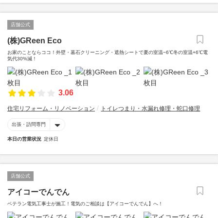
店舗公式
(株)GReen Eco
お家のことならココ！外壁・墓石クリーニング・遮熱シートで夏の室温−6℃冬の室温+6℃電
気代30%減！
3.06
住宅リフォーム・リノベーション
トイレつまり・水漏れ修理・蛇口修理
出張・訪問専門
本日の営業状況
定休日
店舗公式
アイコーでんでん
ベテラン電気工事士が施工！電気のご相談は【アイコーでんでん】へ！