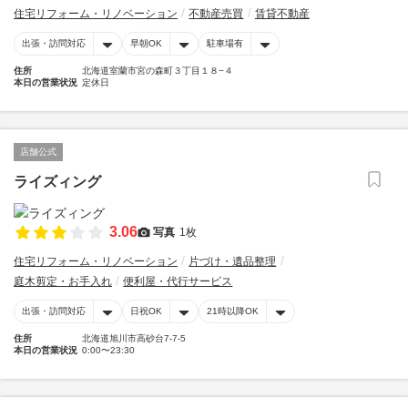
住宅リフォーム・リノベーション
不動産売買
賃貸不動産
出張・訪問対応
早朝OK
駐車場有
住所
北海道室蘭市宮の森町３丁目１８−４
本日の営業状況
定休日
店舗公式
ライズィング
3.06
写真
1枚
住宅リフォーム・リノベーション
片づけ・遺品整理
庭木剪定・お手入れ
便利屋・代行サービス
出張・訪問対応
日祝OK
21時以降OK
住所
北海道旭川市高砂台7-7-5
本日の営業状況
0:00〜23:30