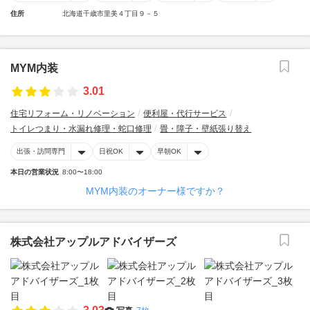
住所
北海道千歳市里美４丁目９－５
MYM内装
3.01
住宅リフォーム・リノベーション
便利屋・代行サービス
トイレつまり・水漏れ修理・蛇口修理
畳・障子・壁紙張り替え
出張・訪問専門
日祝OK
早朝OK
本日の営業状況
8:00〜18:00
MYM内装のオーナー様ですか？
株式会社アップルアドバイザーズ