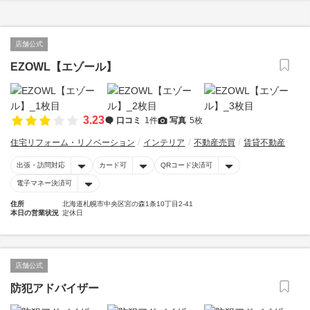
店舗公式
EZOWL【エゾール】
3.23
口コミ
1件
写真
5枚
住宅リフォーム・リノベーション
インテリア
不動産売買
賃貸不動産
出張・訪問対応
カード可
QRコード決済可
電子マネー決済可
住所
北海道札幌市中央区宮の森1条10丁目2-41
本日の営業状況
定休日
店舗公式
防犯アドバイザー