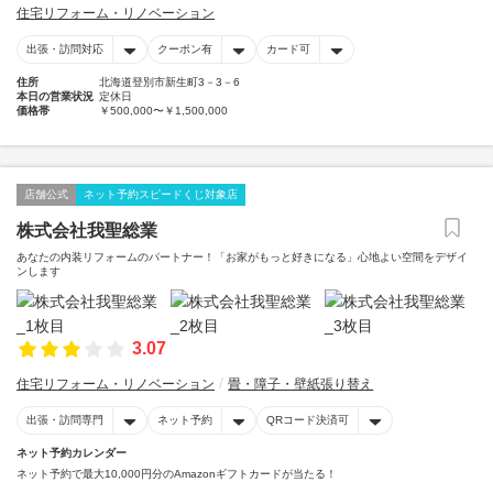
住宅リフォーム・リノベーション
出張・訪問対応
クーポン有
カード可
住所
北海道登別市新生町3－3－6
本日の営業状況
定休日
価格帯
￥500,000〜￥1,500,000
店舗公式
ネット予約スピードくじ対象店
株式会社我聖総業
あなたの内装リフォームのパートナー！「お家がもっと好きになる」心地よい空間をデザイ
ンします
3.07
住宅リフォーム・リノベーション
畳・障子・壁紙張り替え
出張・訪問専門
ネット予約
QRコード決済可
ネット予約カレンダー
ネット予約で最大10,000円分のAmazonギフトカードが当たる！