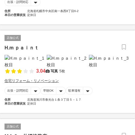
出張・訪問対応
住所
北海道札幌市中央区南一条西8丁目6-2
本日の営業状況
定休日
店舗公式
H.m ｐａｉｎｔ
3.04
写真
5枚
住宅リフォーム・リノベーション
出張・訪問対応
早朝OK
駐車場有
住所
北海道旭川市春光台１条３丁目５－１７
本日の営業状況
定休日
店舗公式