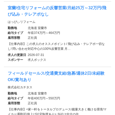
室蘭/住宅リフォームの反響営業/月給25万～32万円/飛
び込み・テレアポなし
はっぴぃリフォーム
勤務地
北海道 室蘭市
給与タイプ
年収374万円～464万円
雇用形態
正社員
【仕事内容】この求人のオススメポイント/ 飛び込み・テレアポ一切な
し! 問い合わせ対応中心の100%反響営業 月…
求人の更新日
2026-07-31
スポンサー
求人ボックス
フィールドセールス/交通費支給/急募/週休2日/未経験
OK/賞与あり
株式会社カチタス
勤務地
北海道 室蘭市
給与タイプ
年収400万円～550万円
雇用形態
正社員
【仕事内容】<家一軒をトータルプロデュース/裁量大きく働ける環境/マ
イカー通勤可/借上げ社宅制度あり> 当社は中古の住…