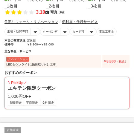
3.10
写真
3枚
住宅リフォーム・リノベーション
便利屋・代行サービス
出張・訪問専門
クーポン有
カード可
電気工事士
本日の営業状況
定休日
価格帯
￥8,800〜￥88,000
主な料金・サービス
リノベーション
8,800
￥
（税込）
LEDダウンライト1箇所取り付け工事
おすすめのクーポン
PickUp
エキテン限定クーポン
1,000円OFF
新規限定
平日限定
女性限定
店舗公式