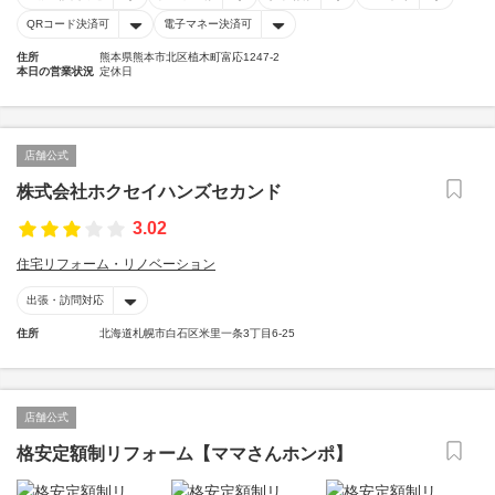
QRコード決済可
電子マネー決済可
住所
熊本県熊本市北区植木町富応1247-2
本日の営業状況
定休日
店舗公式
株式会社ホクセイハンズセカンド
3.02
住宅リフォーム・リノベーション
出張・訪問対応
住所
北海道札幌市白石区米里一条3丁目6-25
店舗公式
格安定額制リフォーム【ママさんホンポ】