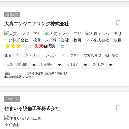
店舗公式
大真エンジニアリング株式会社
3.06
写真
10枚
住宅リフォーム・リノベーション
トイレつまり・水漏れ修理・蛇口修理
出張・訪問対応
駐車場有
女性歓迎
男性歓迎
住所
北海道札幌市北区新川810番地1
本日の営業状況
定休日
店舗公式
住まいる設備工業株式会社