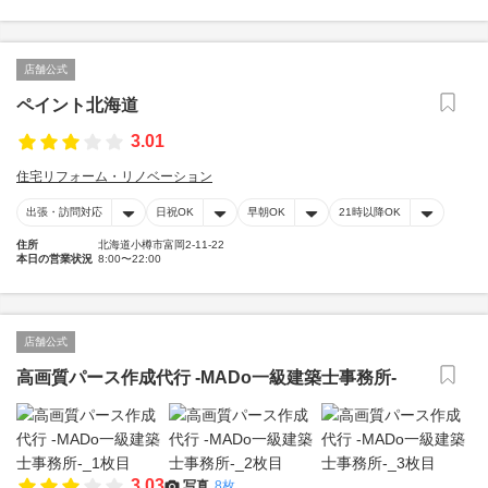
店舗公式
ペイント北海道
3.01
住宅リフォーム・リノベーション
出張・訪問対応
日祝OK
早朝OK
21時以降OK
住所
北海道小樽市富岡2-11-22
本日の営業状況
8:00〜22:00
店舗公式
高画質パース作成代行 -MADo一級建築士事務所-
3.03
写真
8枚