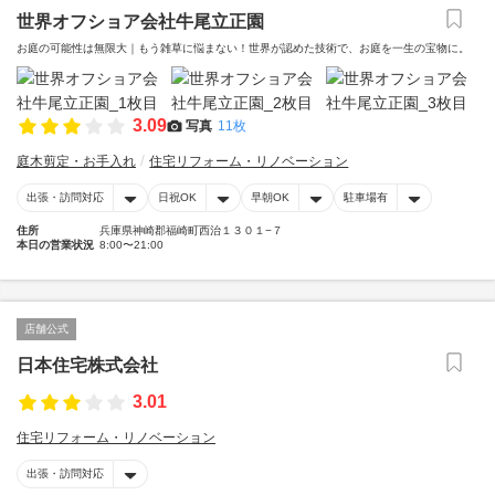
世界オフショア会社牛尾立正園
お庭の可能性は無限大｜もう雑草に悩まない！世界が認めた技術で、お庭を一生の宝物に。
3.09
写真
11枚
庭木剪定・お手入れ
住宅リフォーム・リノベーション
出張・訪問対応
日祝OK
早朝OK
駐車場有
住所
兵庫県神崎郡福崎町西治１３０１−７
本日の営業状況
8:00〜21:00
店舗公式
日本住宅株式会社
3.01
住宅リフォーム・リノベーション
出張・訪問対応