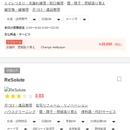
トイレつまり・水漏れ修理・蛇口修理
畳・障子・壁紙張り替え
鍵交換・鍵修理
片づけ・遺品整理
出張・訪問専門
日祝OK
カード可
本日の営業状況
4:00〜8:00 9:00〜20:00
主な料金・サービス
リフォーム
20,000
￥
（税込）
店舗内 壁紙貼り替え Change wallpaper
店舗公式
ReSolute
3.03
片づけ・遺品整理
住宅リフォーム・リノベーション
ハウスクリーニング
畳・障子・壁紙張り替え
便利屋・代行サービス
出張・訪問対応
日祝OK
早朝OK
21時以降OK
カード可
QRコード決済可
女性歓迎
男性歓迎