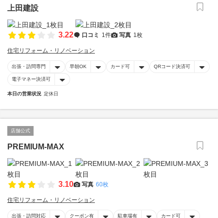
上田建設
3.22
口コミ
1件
写真
1枚
住宅リフォーム・リノベーション
出張・訪問専門
早朝OK
カード可
QRコード決済可
電子マネー決済可
本日の営業状況
定休日
店舗公式
PREMIUM-MAX
3.10
写真
60枚
住宅リフォーム・リノベーション
出張・訪問対応
クーポン有
駐車場有
カード可