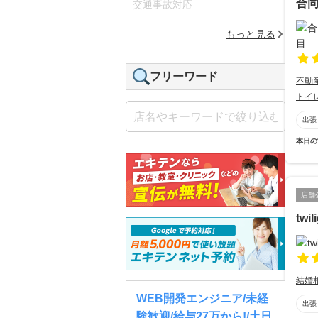
合
交通事故対応
もっと見る
フリーワード
不動
トイ
出張
本日の
店舗
twil
結婚
WEB開発エンジニア/未経
出張
験歓迎/給与27万から!/土日