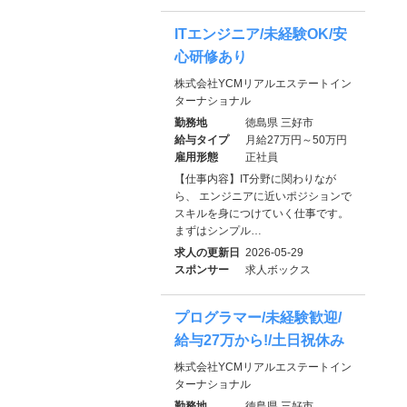
ITエンジニア/未経験OK/安
心研修あり
株式会社YCMリアルエステートイン
ターナショナル
勤務地
徳島県 三好市
給与タイプ
月給27万円～50万円
雇用形態
正社員
【仕事内容】IT分野に関わりなが
ら、 エンジニアに近いポジションで
スキルを身につけていく仕事です。
まずはシンプル…
求人の更新日
2026-05-29
スポンサー
求人ボックス
プログラマー/未経験歓迎/
給与27万から!/土日祝休み
株式会社YCMリアルエステートイン
ターナショナル
勤務地
徳島県 三好市