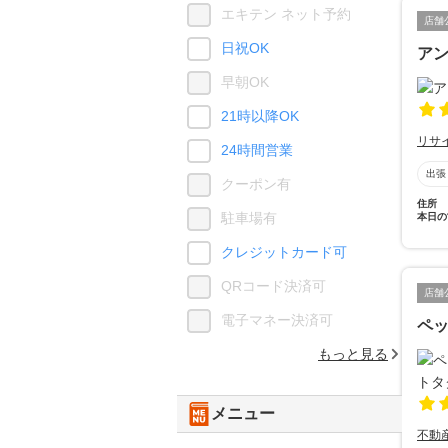
エキテン ネット予約
店舗
日祝OK
ア
早朝OK
21時以降OK
リサ
24時間営業
出張
クーポン有
住所
駐車場有
本日の
クレジットカード可
QRコード決済可
店舗
電子マネー決済可
ペ
もっと見る
メニュー
不動