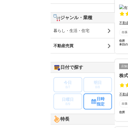
ジャンル・業種
不動
暮らし・生活・住宅
出張
住所
本日の
不動産売買
店舗
日付で探す
株
今日
明日
8/7
8/8
不動
日時
日曜日
指定
8/9
出張
住所
特長