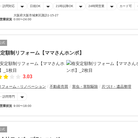
・訪問対応
日祝OK
21時以降OK
24時間営業
カード可
大阪府大阪市城東区諏訪1-15-27
営業状況
0:00〜24:00
公式
安定額制リフォーム【ママさんホンポ】
3.03
リフォーム・リノベーション
不動産売買
害虫・害獣駆除
片づけ・遺品整理
・訪問専門
営業状況
9:00〜18:00
公式