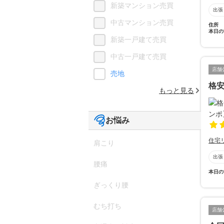
新築マンション売買
出張
中古マンション売買
住所
本日の
新築一戸建て売買
中古一戸建て売買
店舗
売地
格
もっと見る
お悩み
住宅
肩こり
出張
腰痛
本日の
ぎっくり腰
むち打ち
店舗