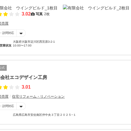
3.02
写真
2枚
産売買
・訪問対応
大阪府大阪市淀川区西宮原3-2-1
営業状況
10:00〜17:00
公式
式会社エコデザイン工房
3.01
産売買
住宅リフォーム・リノベーション
・訪問対応
広島県広島市安佐南区伴中央３丁目２０２５−１