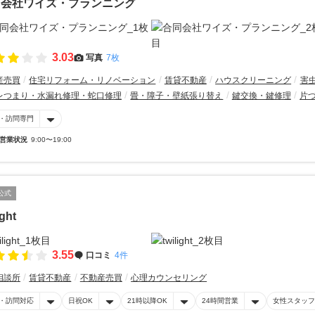
同会社ワイズ・プランニング
3.03
写真
7枚
産売買
住宅リフォーム・リノベーション
賃貸不動産
ハウスクリーニング
害
レつまり・水漏れ修理・蛇口修理
畳・障子・壁紙張り替え
鍵交換・鍵修理
片
・訪問専門
営業状況
9:00〜19:00
公式
ight
3.55
口コミ
4件
相談所
賃貸不動産
不動産売買
心理カウンセリング
・訪問対応
日祝OK
21時以降OK
24時間営業
女性スタッフ