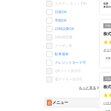
エキテン ネット予約
住所
本日の
日祝OK
早朝OK
店舗
21時以降OK
株式
24時間営業
クーポン有
クリ
駐車場有
出張
クレジットカード可
QRコード決済可
店舗
電子マネー決済可
株式
もっと見る
メニュー
ハウ