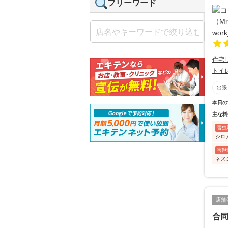
フリーワード
住宅
トイ
出張
本日の
主な料
害虫
シロ
害獣
ネズ
店舗
合