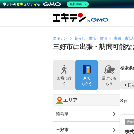
無料診断
エキテン
暮らし・生活・住宅
害虫・害獣
三好市に出張・訪問可能な
検索条
お店に行
来て
届けても
く
もらう
らう
日
エリア
8
件
徳島県
店舗
三好市
株