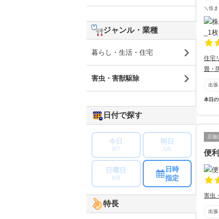
＼住ま
ジャンル・業種
暮らし・生活・住宅
住宅
畳・
害虫・害獣駆除
出張
本日の
日付で探す
店舗
今日
明日
8/7
8/8
便
日時
日曜日
指定
8/9
害虫
特長
出張