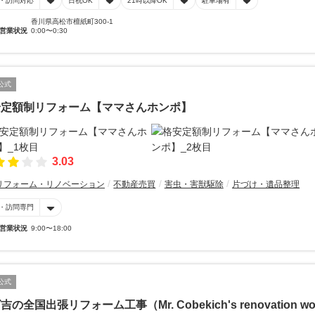
・訪問対応
日祝OK
21時以降OK
駐車場有
香川県高松市檀紙町300-1
営業状況
0:00〜0:30
公式
安定額制リフォーム【ママさんホンポ】
3.03
リフォーム・リノベーション
不動産売買
害虫・害獣駆除
片づけ・遺品整理
・訪問専門
営業状況
9:00〜18:00
公式
吉の全国出張リフォーム工事（Mr. Cobekich's renovation wo