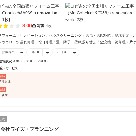
3.06
写真
4枚
リフォーム・リノベーション
ハウスクリーニング
害虫・害獣駆除
庭木剪定・
レつまり・水漏れ修理・蛇口修理
畳・障子・壁紙張り替え
鍵交換・鍵修理
片
・訪問専門
日祝OK
カード可
営業状況
4:00〜8:00 9:00〜20:00
金・サービス
駆除
アリ駆除
駆除
ミ駆除
公式
同会社ワイズ・プランニング