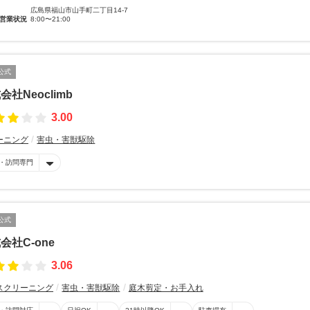
広島県福山市山手町二丁目14-7
営業状況
8:00〜21:00
公式
会社Neoclimb
3.00
ーニング
害虫・害獣駆除
・訪問専門
公式
会社C-one
3.06
スクリーニング
害虫・害獣駆除
庭木剪定・お手入れ