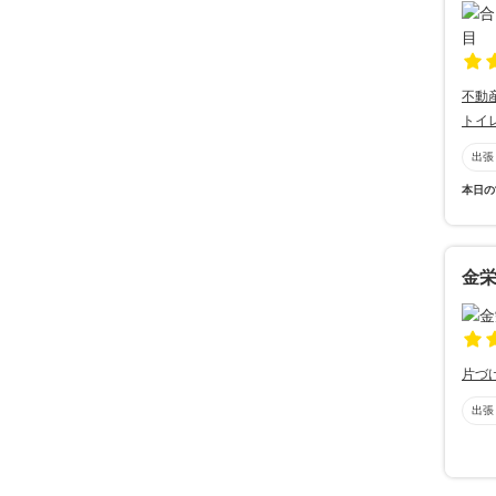
不動
トイ
出張
本日の
金
片づ
出張