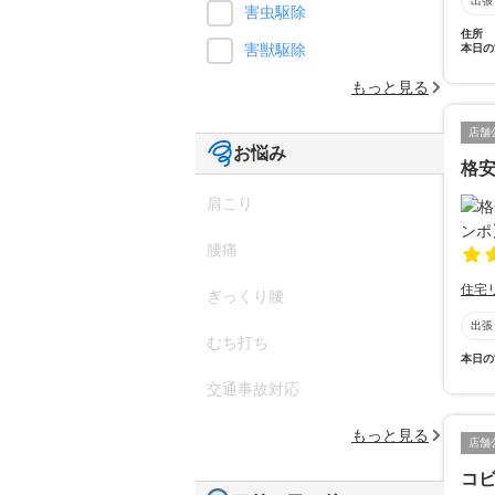
出張
害虫駆除
住所
害獣駆除
本日の
もっと見る
店舗
お悩み
格
肩こり
腰痛
住宅
ぎっくり腰
出張
むち打ち
本日の
交通事故対応
もっと見る
店舗
コビ