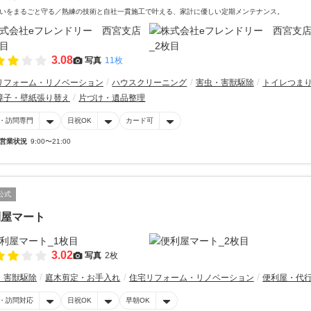
いをまるごと守る／熟練の技術と自社一貫施工で叶える、家計に優しい定期メンテナンス。
3.08
写真
11枚
リフォーム・リノベーション
ハウスクリーニング
害虫・害獣駆除
トイレつま
障子・壁紙張り替え
片づけ・遺品整理
・訪問専門
日祝OK
カード可
営業状況
9:00〜21:00
公式
利屋マート
3.02
写真
2枚
・害獣駆除
庭木剪定・お手入れ
住宅リフォーム・リノベーション
便利屋・代
・訪問対応
日祝OK
早朝OK