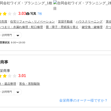
3.03
写真
7枚
産売買
住宅リフォーム・リノベーション
賃貸不動産
ハウスクリーニング
害
レつまり・水漏れ修理・蛇口修理
畳・障子・壁紙張り替え
鍵交換・鍵修理
片
・訪問専門
営業状況
9:00〜19:00
栄商事
3.01
け・遺品整理
害虫・害獣駆除
・訪問専門
金栄商事のオーナー様ですか？