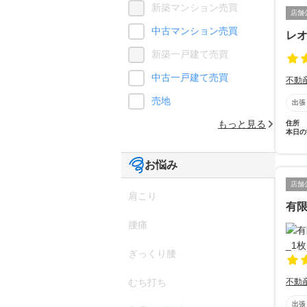
新築マンション売買
店舗
中古マンション売買
レ
新築一戸建て売買
中古一戸建て売買
不動
売地
出張
もっと見る
住所
本日の
お悩み
店舗
肩こり
有
腰痛
ぎっくり腰
不動
むち打ち
出張