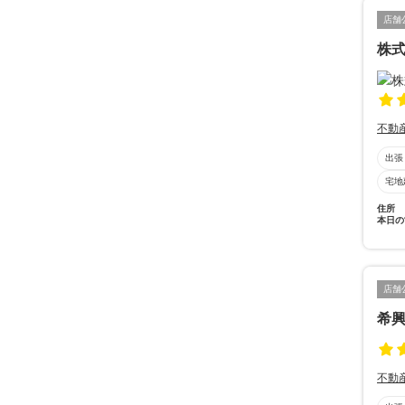
店舗
株
不動
出張
宅地
住所
本日の
店舗
希
不動