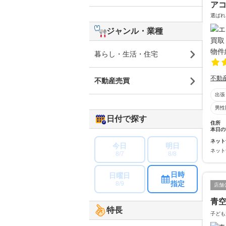
ア
選ばれ
ジャンル・業種
暮らし・生活・住宅
不動
不動産売買
出張
男性
日付で探す
住所
本日の
ネット
今日
明日
ネット
8/7
8/8
日時
日曜日
指定
8/9
店舗
青
特長
子ども