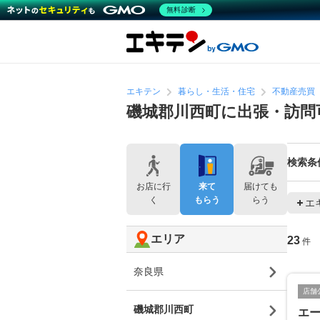
無料診断
エキテン
暮らし・生活・住宅
不動産売買
磯城郡川西町に出張・訪問
検索条
お店に行
来て
届けても
く
もらう
らう
エ
エリア
23
件
奈良県
店舗
磯城郡川西町
エ