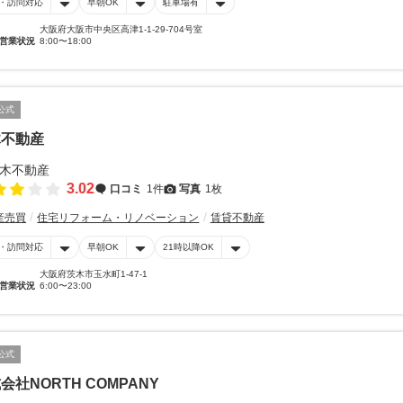
・訪問対応
早朝OK
駐車場有
大阪府大阪市中央区高津1-1-29-704号室
営業状況
8:00〜18:00
公式
木不動産
3.02
口コミ
1件
写真
1枚
産売買
住宅リフォーム・リノベーション
賃貸不動産
・訪問対応
早朝OK
21時以降OK
大阪府茨木市玉水町1-47-1
営業状況
6:00〜23:00
公式
会社NORTH COMPANY