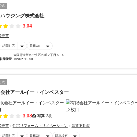
公式
オハウジング株式会社
3.04
産売買
・訪問対応
日祝OK
大阪府大阪市中央区谷町２丁目５−４
営業状況
10:00〜19:00
公式
限会社アールイー・インベスター
3.08
写真
2枚
産売買
住宅リフォーム・リノベーション
賃貸不動産
・訪問対応
日祝OK
駐車場有