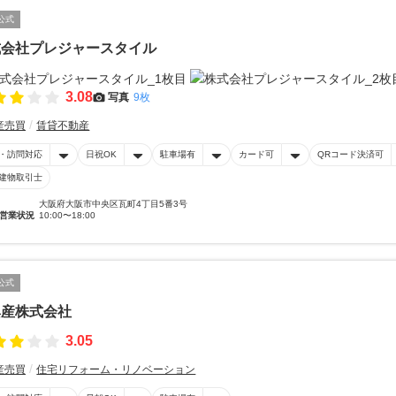
公式
式会社プレジャースタイル
3.08
写真
9枚
産売買
賃貸不動産
・訪問対応
日祝OK
駐車場有
カード可
QRコード決済可
建物取引士
大阪府大阪市中央区瓦町4丁目5番3号
営業状況
10:00〜18:00
公式
興産株式会社
3.05
産売買
住宅リフォーム・リノベーション