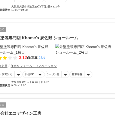
大阪府大阪市浪速区湊町2丁目2番5-215号
営業状況
10:00〜19:00
公式
塗装専門店 Khome’s 泉佐野 ショールーム
3.12
写真
23枚
産売買
住宅リフォーム・リノベーション
・訪問対応
日祝OK
クーポン有
駐車場有
大阪府泉佐野市下瓦屋2丁目1-32
営業状況
9:00〜19:00
公式
式会社エコデザイン工房