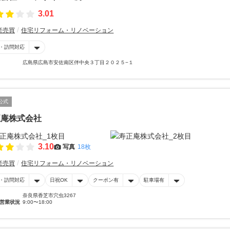
3.01
産売買
住宅リフォーム・リノベーション
・訪問対応
広島県広島市安佐南区伴中央３丁目２０２５−１
公式
正庵株式会社
3.10
写真
18枚
産売買
住宅リフォーム・リノベーション
・訪問対応
日祝OK
クーポン有
駐車場有
奈良県香芝市穴虫3267
営業状況
9:00〜18:00