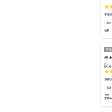
不動
出張
住所
店舗
寿
不動
出張
住所
本日の