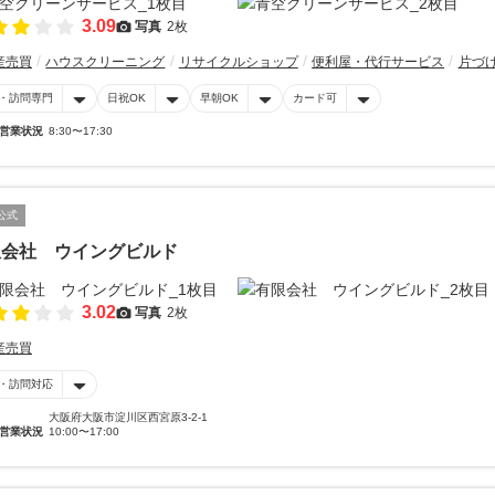
3.09
写真
2枚
産売買
ハウスクリーニング
リサイクルショップ
便利屋・代行サービス
片づ
・訪問専門
日祝OK
早朝OK
カード可
営業状況
8:30〜17:30
公式
限会社 ウイングビルド
3.02
写真
2枚
産売買
・訪問対応
大阪府大阪市淀川区西宮原3-2-1
営業状況
10:00〜17:00