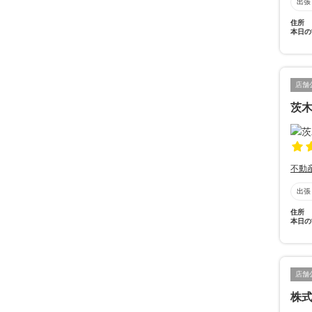
出張
住所
本日の
店舗
茨
不動
出張
住所
本日の
店舗
株式