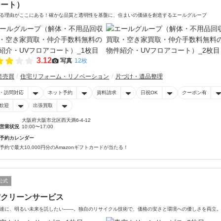
コート）
る理由がここにある！確かな品質と透明性を基盤に、住まいの価値を創造するエールグループ
3.12
写真
12枚
産売買
住宅リフォーム・リノベーション
片づけ・遺品整理
・訪問対応
ネット予約
資料請求
日祝OK
クーポン有
歓迎
出張買取
大阪府大阪市北区西天満6-4-12
営業状況
10:00〜17:00
予約カレンダー
予約で最大10,000円分のAmazonギフトカードが当たる！
公式
空クリーンサービス
達に、明るい未来を託したい――。独自のリサイクル技術で、価格の安さと環境への優しさを両立