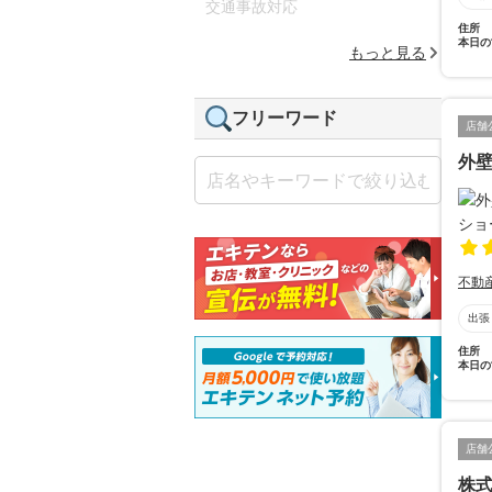
交通事故対応
住所
本日の
もっと見る
フリーワード
店舗
外壁
不動
出張
住所
本日の
店舗
株