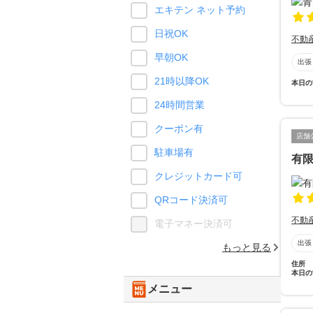
エキテン ネット予約
日祝OK
不動
早朝OK
出張
21時以降OK
本日の
24時間営業
クーポン有
店舗
駐車場有
有
クレジットカード可
QRコード決済可
不動
電子マネー決済可
出張
もっと見る
住所
本日の
メニュー