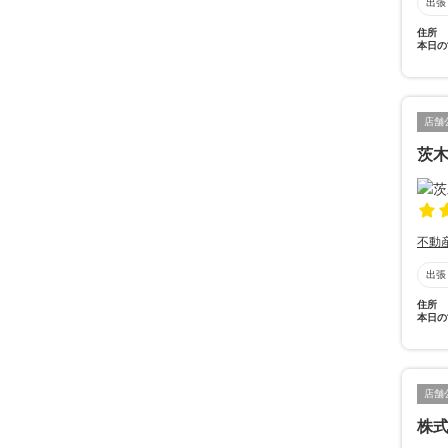
出張
住所
本日の
店舗
茨
不動
出張
住所
本日の
店舗
株式