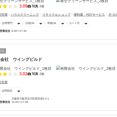
3.09
写真
2枚
産売買
ハウスクリーニング
リサイクルショップ
便利屋・代行サービス
片づ
・訪問専門
日祝OK
早朝OK
カード可
営業状況
8:30〜17:30
公式
限会社 ウイングビルド
3.02
写真
2枚
産売買
・訪問対応
大阪府大阪市淀川区西宮原3-2-1
営業状況
10:00〜17:00