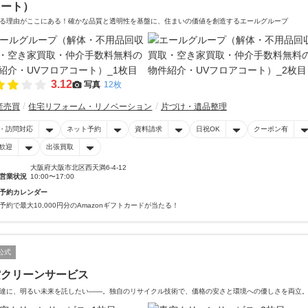
コート）
る理由がここにある！確かな品質と透明性を基盤に、住まいの価値を創造するエールグループ
3.12
写真
12枚
産売買
住宅リフォーム・リノベーション
片づけ・遺品整理
・訪問対応
ネット予約
資料請求
日祝OK
クーポン有
歓迎
出張買取
大阪府大阪市北区西天満6-4-12
営業状況
10:00〜17:00
予約カレンダー
予約で最大10,000円分のAmazonギフトカードが当たる！
公式
空クリーンサービス
達に、明るい未来を託したい――。独自のリサイクル技術で、価格の安さと環境への優しさを両立