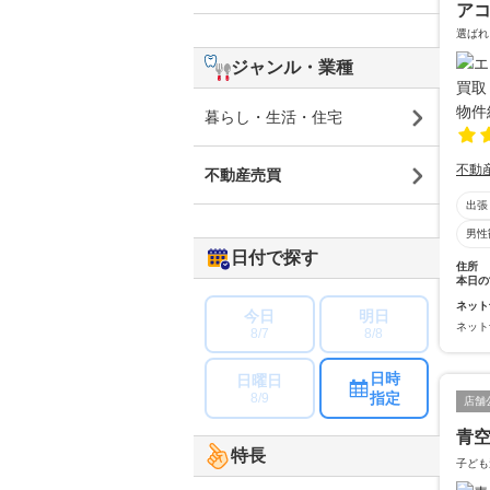
ア
選ばれ
ジャンル・業種
暮らし・生活・住宅
不動
不動産売買
出張
男性
日付で探す
住所
本日の
ネット
今日
明日
ネット
8/7
8/8
日時
日曜日
指定
8/9
店舗
青
特長
子ども