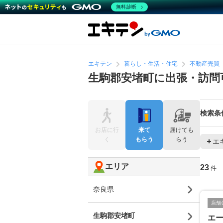
無料診断
エキテン
暮らし・生活・住宅
不動産売買
生駒郡安堵町に出張・訪問
検索条
お店に行
来て
届けても
く
もらう
らう
エ
エリア
23
件
奈良県
店舗
生駒郡安堵町
エ