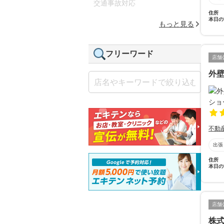
交通事故対応
住所
本日の
もっと見る
フリーワード
店舗
外壁
不動
出張
住所
本日の
店舗
株