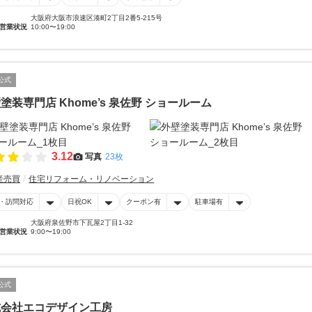
大阪府大阪市浪速区湊町2丁目2番5-215号
営業状況
10:00〜19:00
公式
塗装専門店 Khome’s 泉佐野 ショールーム
3.12
写真
23枚
産売買
住宅リフォーム・リノベーション
・訪問対応
日祝OK
クーポン有
駐車場有
大阪府泉佐野市下瓦屋2丁目1-32
営業状況
9:00〜19:00
公式
式会社エコデザイン工房