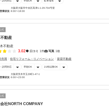
・訪問対応
早朝OK
駐車場有
大阪府大阪市中央区高津1-1-29-704号室
営業状況
8:00〜18:00
公式
木不動産
3.02
口コミ
1件
写真
1枚
産売買
住宅リフォーム・リノベーション
賃貸不動産
・訪問対応
早朝OK
21時以降OK
大阪府茨木市玉水町1-47-1
営業状況
6:00〜23:00
公式
会社NORTH COMPANY