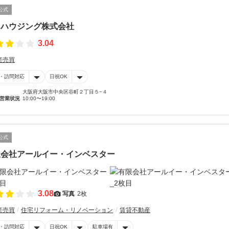
公式
オハウジング株式会社
3.04
産売買
・訪問対応
日祝OK
大阪府大阪市中央区谷町２丁目５−４
営業状況
10:00〜19:00
公式
限会社アールイー・インベスター
3.08
写真
2枚
産売買
住宅リフォーム・リノベーション
賃貸不動産
・訪問対応
日祝OK
駐車場有