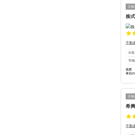
店舗
株
不動
出張
宅地
住所
本日の
店舗
希
不動