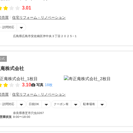
3.01
産売買
住宅リフォーム・リノベーション
・訪問対応
広島県広島市安佐南区伴中央３丁目２０２５−１
公式
正庵株式会社
3.10
写真
18枚
産売買
住宅リフォーム・リノベーション
・訪問対応
日祝OK
クーポン有
駐車場有
奈良県香芝市穴虫3267
営業状況
9:00〜18:00