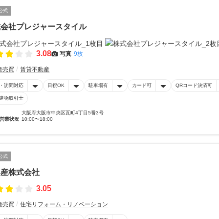
公式
式会社プレジャースタイル
3.08
写真
9枚
産売買
賃貸不動産
・訪問対応
日祝OK
駐車場有
カード可
QRコード決済可
建物取引士
大阪府大阪市中央区瓦町4丁目5番3号
営業状況
10:00〜18:00
公式
興産株式会社
3.05
産売買
住宅リフォーム・リノベーション