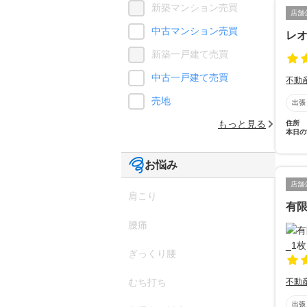
新築マンション売買
店舗
中古マンション売買
レ
新築一戸建て売買
中古一戸建て売買
不動
売地
出張
もっと見る
住所
本日の
お悩み
店舗
肩こり
有
腰痛
ぎっくり腰
不動
むち打ち
出張