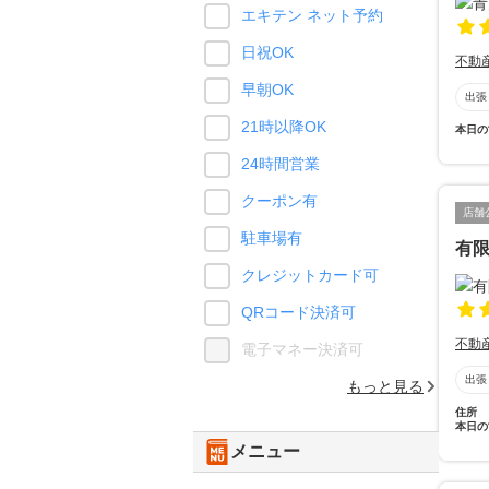
エキテン ネット予約
日祝OK
不動
早朝OK
出張
21時以降OK
本日の
24時間営業
クーポン有
店舗
駐車場有
有
クレジットカード可
QRコード決済可
不動
電子マネー決済可
出張
もっと見る
住所
本日の
メニュー