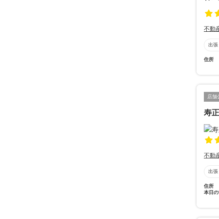
不動
出張
住所
店舗
寿
不動
出張
住所
本日の