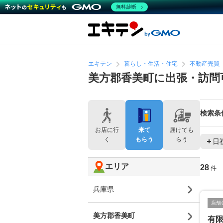
無料診断
エキテン
暮らし・生活・住宅
不動産売買
美方郡香美町に出張・訪問
検索条
お店に行
来て
届けても
く
もらう
らう
日
エリア
28
件
兵庫県
店舗
美方郡香美町
有