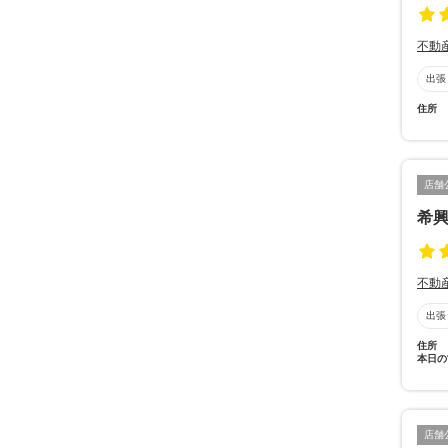
不動
出張
住所
店舗
希
不動
出張
住所
本日の
店舗