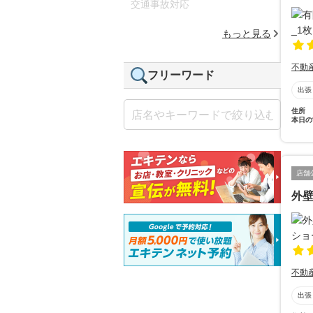
交通事故対応
もっと見る
不動
フリーワード
出張
住所
本日の
店舗
外壁
不動
出張