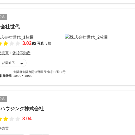
公式
式会社世代
3.02
写真
3枚
産売買
賃貸不動産
・訪問対応
大阪府大阪市阿倍野区長池町21番10号
営業状況
10:00〜18:00
公式
オハウジング株式会社
3.04
産売買