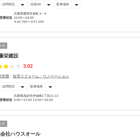
・訪問対応
日祝OK
駐車場有
兵庫県豊岡市寿町４−９
営業状況
10:00〜19:00
￥40,700〜￥57,200
公式
)藤栄建設
3.02
産売買
住宅リフォーム・リノベーション
・訪問対応
駐車場有
兵庫県高砂市伊保崎1丁目21-13
営業状況
9:00〜12:00 13:00〜18:00
公式
式会社ハウスオール