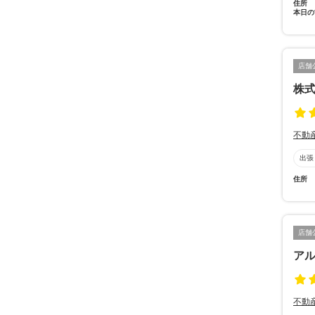
住所
本日の
店舗
株
不動
出張
住所
店舗
ア
不動