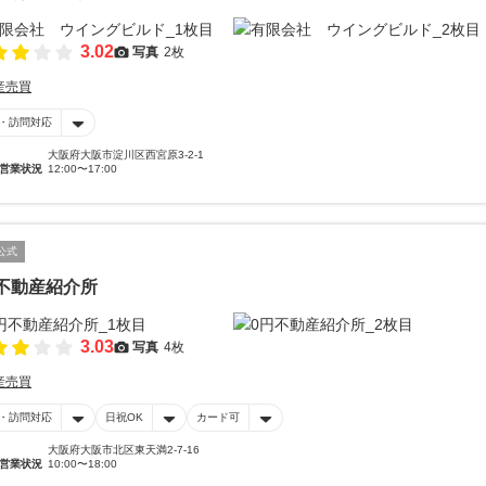
3.02
写真
2枚
産売買
・訪問対応
大阪府大阪市淀川区西宮原3-2-1
営業状況
12:00〜17:00
公式
不動産紹介所
3.03
写真
4枚
産売買
・訪問対応
日祝OK
カード可
大阪府大阪市北区東天満2-7-16
営業状況
10:00〜18:00