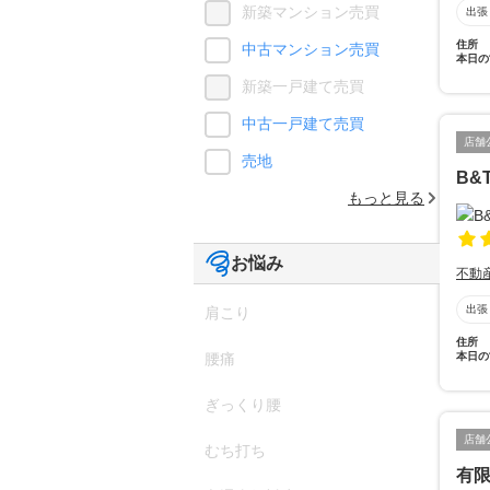
新築マンション売買
出張
住所
中古マンション売買
本日の
新築一戸建て売買
中古一戸建て売買
店舗
売地
B&
もっと見る
お悩み
不動
出張
肩こり
住所
本日の
腰痛
ぎっくり腰
店舗
むち打ち
有