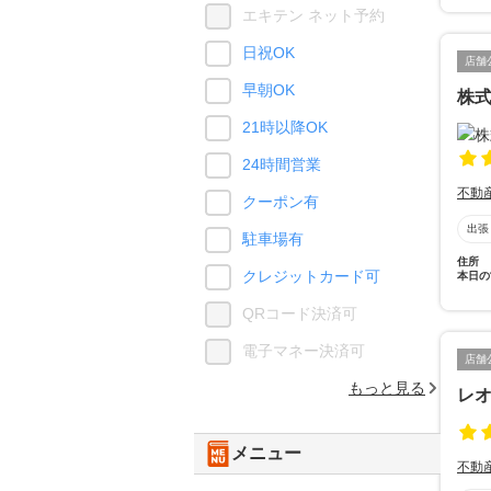
エキテン ネット予約
日祝OK
店舗
早朝OK
株
21時以降OK
24時間営業
不動
クーポン有
出張
駐車場有
住所
クレジットカード可
本日の
QRコード決済可
電子マネー決済可
店舗
もっと見る
レ
メニュー
不動