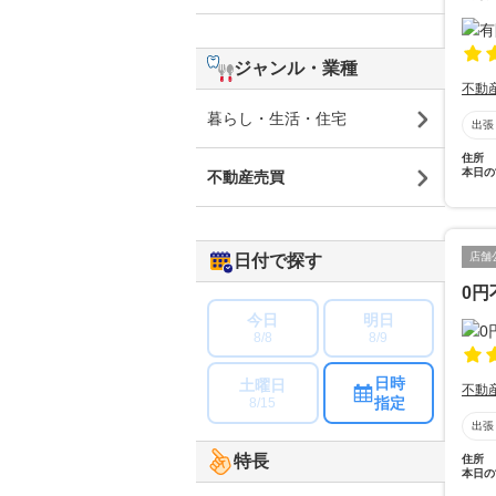
ジャンル・業種
不動
暮らし・生活・住宅
出張
住所
本日の
不動産売買
店舗
日付で探す
0円
今日
明日
8/8
8/9
日時
土曜日
不動
指定
8/15
出張
特長
住所
本日の