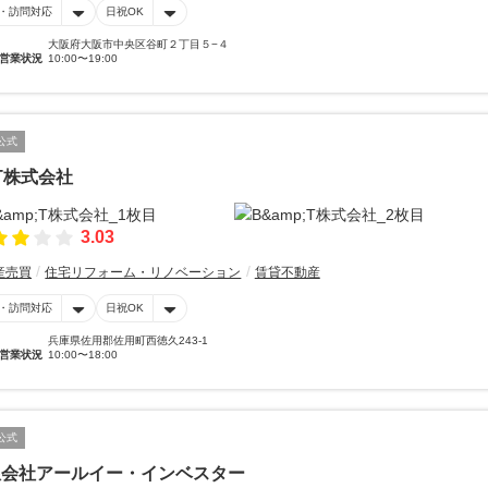
・訪問対応
日祝OK
大阪府大阪市中央区谷町２丁目５−４
営業状況
10:00〜19:00
公式
T株式会社
3.03
産売買
住宅リフォーム・リノベーション
賃貸不動産
・訪問対応
日祝OK
兵庫県佐用郡佐用町西徳久243-1
営業状況
10:00〜18:00
公式
限会社アールイー・インベスター