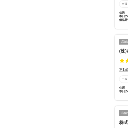
出張
住所
本日の
価格帯
店舗
(株
不動
出張
住所
本日の
店舗
株