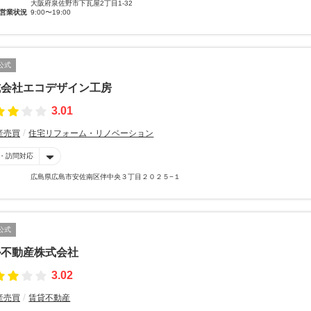
大阪府泉佐野市下瓦屋2丁目1-32
営業状況
9:00〜19:00
公式
式会社エコデザイン工房
3.01
産売買
住宅リフォーム・リノベーション
・訪問対応
広島県広島市安佐南区伴中央３丁目２０２５−１
公式
ル不動産株式会社
3.02
産売買
賃貸不動産