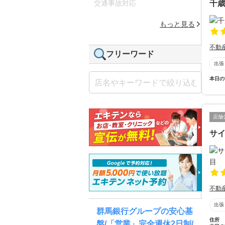
千
交通事故対応
もっと見る
不動
フリーワード
出張
本日の
店舗
サイ
不動
出張
群馬銀行グループの安心基
住所
盤/「営業」完全週休2日制/