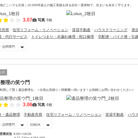
域どこへでも出張｜10,000件超えの施工実績を誇る自社一貫体制で、住まいを末永く守ります。
3.07
写真
6枚
産売買
住宅リフォーム・リノベーション
賃貸不動産
ハウスクリーニング
害
屋・代行サービス
トイレつまり・水漏れ修理・蛇口修理
宅配便・バイク便・引
・訪問専門
公式
品整理の笑ウ門
利用して賢く遺品整理を。＜出張お見積り＞関東圏へ伺います！お気軽にお問い合わせください♪
3.06
写真
6枚
け・遺品整理
不動産売買
住宅リフォーム・リノベーション
賃貸不動産
ハウ
・訪問専門
日祝OK
営業状況
9:00〜19:00
￥27,720〜￥253,000