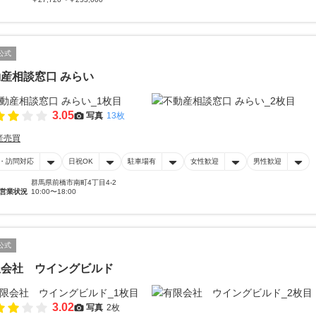
公式
産相談窓口 みらい
3.05
写真
13枚
産売買
・訪問対応
日祝OK
駐車場有
女性歓迎
男性歓迎
群馬県前橋市南町4丁目4-2
営業状況
10:00〜18:00
公式
限会社 ウイングビルド
3.02
写真
2枚