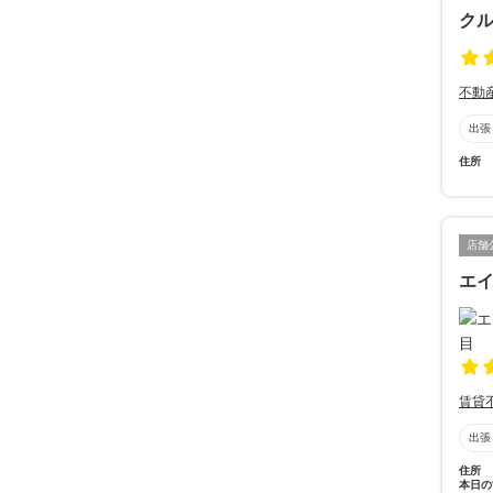
ク
不動
出張
住所
店舗
エ
賃貸
出張
住所
本日の