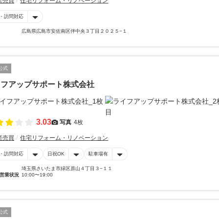
産売買
住宅リフォーム・リノベーション
・訪問対応
広島県広島市安佐南区伴中央３丁目２０２５−１
公式
イフアップサポート株式会社
3.03
写真
4枚
産売買
住宅リフォーム・リノベーション
・訪問対応
日祝OK
駐車場有
埼玉県さいたま市緑区原山４丁目３−１１
営業状況
10:00〜19:00
公式