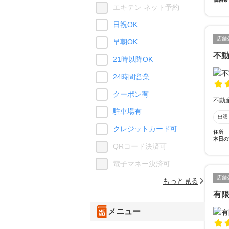
エキテン ネット予約
日祝OK
店舗
早朝OK
不動
21時以降OK
24時間営業
クーポン有
不動
駐車場有
出張
クレジットカード可
住所
本日の
QRコード決済可
電子マネー決済可
店舗
もっと見る
有
メニュー