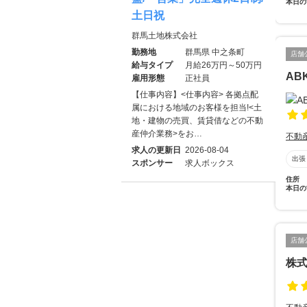
本日の
土日祝
群馬土地株式会社
勤務地
群馬県 中之条町
店舗
給与タイプ
月給26万円～50万円
AB
雇用形態
正社員
【仕事内容】<仕事内容> 各拠点配
属における地域のお客様を担当!<土
地・建物の売買、賃貸借などの不動
産仲介業務>をお…
不動
求人の更新日
2026-08-04
出張
スポンサー
求人ボックス
住所
本日の
店舗
株