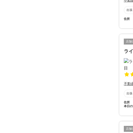
不動
出張
住所
店舗
ラ
不動
出張
住所
本日の
店舗