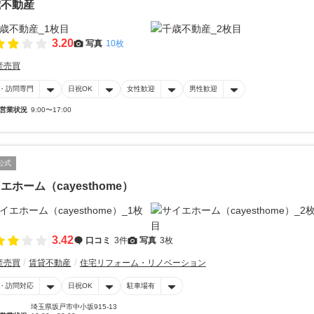
歳不動産
3.20
写真
10枚
産売買
・訪問専門
日祝OK
女性歓迎
男性歓迎
営業状況
9:00〜17:00
公式
エホーム（cayesthome）
3.42
口コミ
3件
写真
3枚
産売買
賃貸不動産
住宅リフォーム・リノベーション
・訪問対応
日祝OK
駐車場有
埼玉県坂戸市中小坂915-13