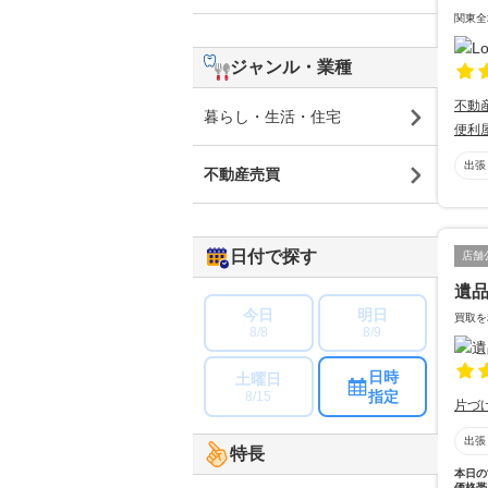
関東全
ジャンル・業種
不動
暮らし・生活・住宅
便利
出張
不動産売買
日付で探す
店舗
遺
今日
明日
買取を
8/8
8/9
日時
土曜日
指定
8/15
片づ
出張
特長
本日の
価格帯