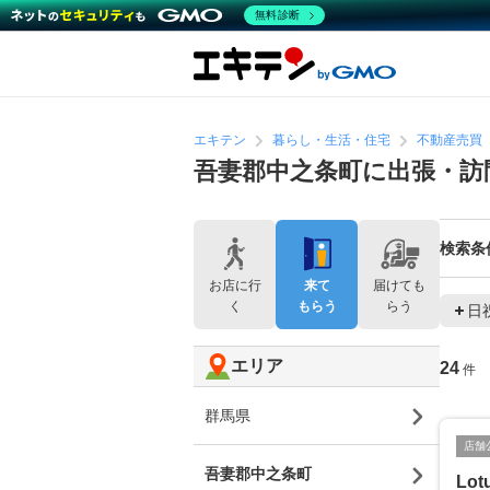
無料診断
エキテン
暮らし・生活・住宅
不動産売買
吾妻郡中之条町に出張・訪
検索条
お店に行
来て
届けても
く
もらう
らう
日
エリア
24
件
群馬県
店舗
吾妻郡中之条町
Lot