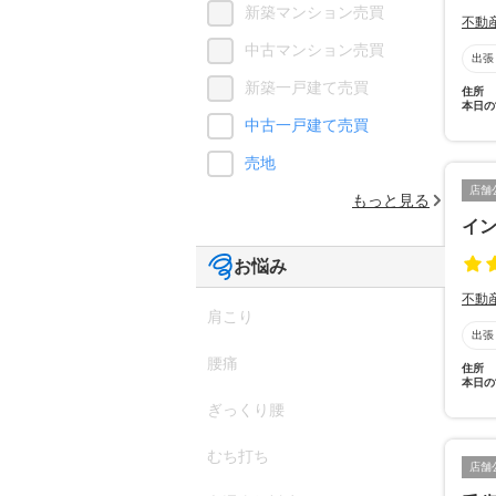
新築マンション売買
不動
中古マンション売買
出張
新築一戸建て売買
住所
本日の
中古一戸建て売買
売地
店舗
もっと見る
イ
お悩み
不動
肩こり
出張
腰痛
住所
本日の
ぎっくり腰
むち打ち
店舗