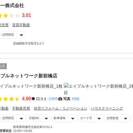
ルー株式会社
3.01
産売買
賃貸不動産
・訪問対応
茨城県取手市取手2-2-7
公式
イブルネットワーク新前橋店
4.90
口コミ
108件
写真
89枚
不動産
不動産売買
住宅リフォーム・リノベーション
ハウスクリーニング
・訪問対応
日祝OK
駐車場有
カード可
女性歓迎
群馬県前橋市元総社町3722-1
営業状況
10:00〜19:00