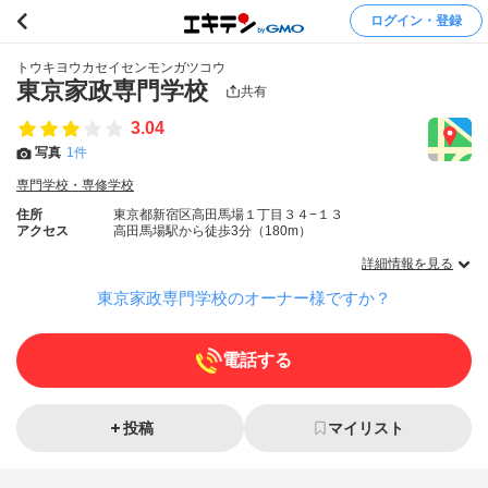
ログイン・登録
トウキヨウカセイセンモンガツコウ
東京家政専門学校
共有
3.04
写真
1件
専門学校・専修学校
住所
東京都新宿区高田馬場１丁目３４−１３
アクセス
高田馬場駅から徒歩3分（180m）
詳細情報を見る
東京家政専門学校のオーナー様ですか？
電話する
投稿
マイリスト