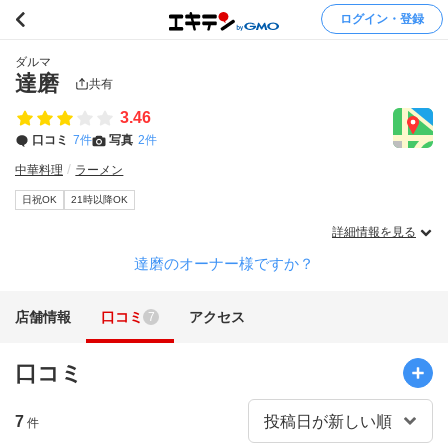
ログイン・登録
ダルマ
達磨
共有
3.46
口コミ
7件
写真
2件
中華料理
ラーメン
日祝OK
21時以降OK
詳細情報を見る
達磨のオーナー様ですか？
店舗情報
口コミ
アクセス
7
口コミ
7
件