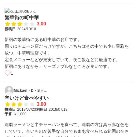
Kuda
さん
繁華街の町中華
3.00
投稿日
2024/10/10
新宿の繁華街にある町中華のお店です。
周りはチェーン店だらけですが、こちらはその中でも少し異彩を
放つ、中華料理店です。
定食メニューなどが充実していて、夜ご飯などに最適です。
新宿にありながら、リーズナブルなところが良いです。
1
Mickael・D・S
さん
辛いけど食べやすい
3.00
投稿日
2018/07/23
利用日
2018/07/19
予算
￥1,000
達磨ラーメンと半チャーハンを食べて、達磨の方は真っ赤な色を
していて、辛いものが苦手な自分でもまあ食べられる範囲の辛さ