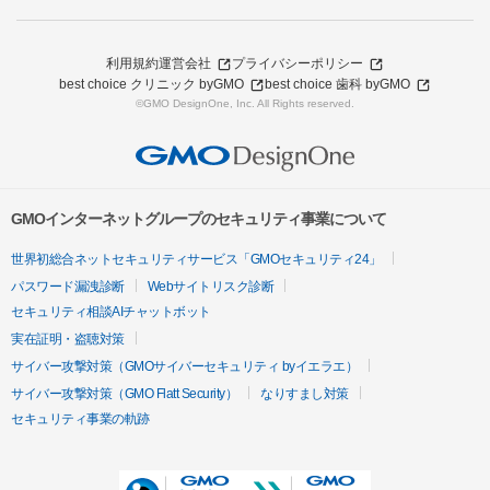
利用規約
運営会社
プライバシーポリシー
best choice クリニック byGMO
best choice 歯科 byGMO
©GMO DesignOne, Inc. All Rights reserved.
GMOインターネットグループのセキュリティ事業について
世界初総合ネットセキュリティサービス「GMOセキュリティ24」
パスワード漏洩診断
Webサイトリスク診断
セキュリティ相談AIチャットボット
実在証明・盗聴対策
サイバー攻撃対策（GMOサイバーセキュリティ byイエラエ）
サイバー攻撃対策（GMO Flatt Security）
なりすまし対策
セキュリティ事業の軌跡