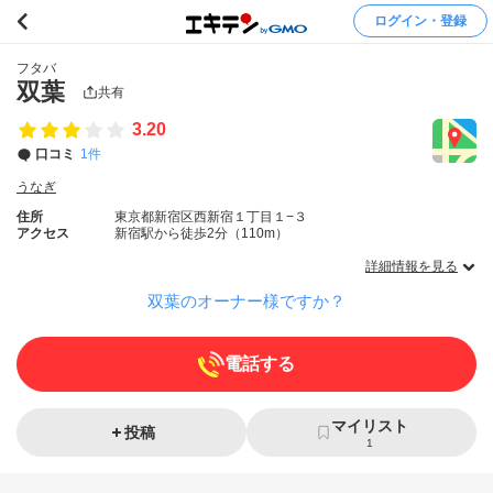
ログイン・登録
フタバ
双葉
共有
3.20
口コミ
1件
うなぎ
住所
東京都新宿区西新宿１丁目１−３
アクセス
新宿駅から徒歩2分（110m）
詳細情報を見る
双葉のオーナー様ですか？
電話する
マイリスト
投稿
1