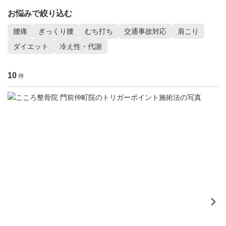
お悩みで絞り込む
腰痛
ぎっくり腰
むち打ち
交通事故対応
肩こり
ダイエット
冷え性・代謝
10
件
整
体
ト
リ
ガ
ー
ポ
イ
ン
ト
施
術
法