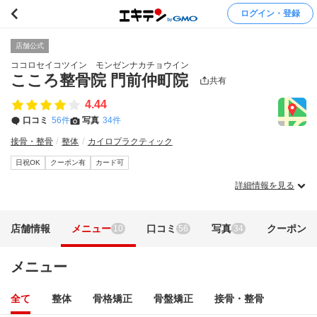
ログイン・登録
店舗公式
ココロセイコツイン モンゼンナカチョウイン
こころ整骨院 門前仲町院
共有
4.44
口コミ
56件
写真
34件
接骨・整骨
整体
カイロプラクティック
日祝OK
クーポン有
カード可
詳細情報を見る
店舗情報
メニュー
口コミ
写真
クーポン
10
56
34
メニュー
全て
整体
骨格矯正
骨盤矯正
接骨・整骨