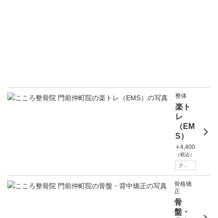
￥
2
,
7
5
0
（
税
込
）
クー
整体
楽ト
レ
（EM
S）
4,400
￥
（税込）
クーポンあり
骨格矯
正
骨
盤・