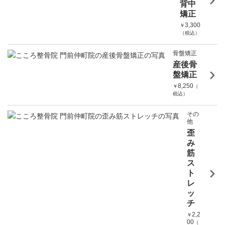
背中
矯正
3,300
￥
（税込）
骨盤矯正
産後骨
盤矯正
8,250
￥
（
税込）
その
他
歪
み
筋
ス
ト
レ
ッ
チ
2,2
￥
00
（