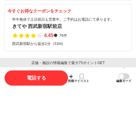
今すぐお得なクーポンをチェック
年中無休で土日祝日も営業中。ご予約はお電話にて承ります。
きてや 西武新宿駅前店
4.45
76件
西武新宿駅から徒歩1分（53m)
店舗・施設の情報編集で最大75ポイントGET
口コミ
電話する
口コミ投稿で最大85ポイント獲得できます
投稿
マイリスト
編集モード
口コミを投稿する
写真