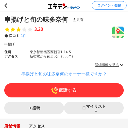
ログイン・登録
串揚げと旬の味多奈何
共有
3.20
口コミ
1件
串揚げ
住所
東京都新宿区西新宿1-14-5
アクセス
新宿駅から徒歩5分（330m）
詳細情報を見る
串揚げと旬の味多奈何のオーナー様ですか？
電話する
マイリスト
投稿
1
店舗情報
アクセス