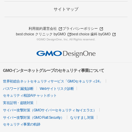
サイトマップ
利用規約
運営会社
プライバシーポリシー
best choice クリニック byGMO
best choice 歯科 byGMO
©GMO DesignOne, Inc. All Rights reserved.
GMOインターネットグループのセキュリティ事業について
世界初総合ネットセキュリティサービス「GMOセキュリティ24」
パスワード漏洩診断
Webサイトリスク診断
セキュリティ相談AIチャットボット
実在証明・盗聴対策
サイバー攻撃対策（GMOサイバーセキュリティ byイエラエ）
サイバー攻撃対策（GMO Flatt Security）
なりすまし対策
セキュリティ事業の軌跡