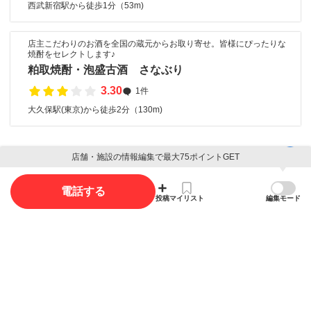
西武新宿駅から徒歩1分（53m)
店主こだわりのお酒を全国の蔵元からお取り寄せ。皆様にぴったりな
焼酎をセレクトします♪
粕取焼酎・泡盛古酒 さなぶり
3.30
1件
大久保駅(東京)から徒歩2分（130m)
口コミ
店舗・施設の情報編集で最大75ポイントGET
電話する
口コミ投稿で最大85ポイント獲得できます
投稿
マイリスト
編集モード
口コミを投稿する
写真