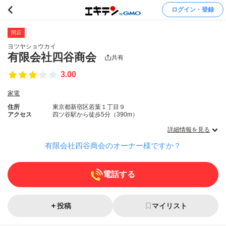
ログイン・登録
閉店
ヨツヤショウカイ
有限会社四谷商会
共有
3.00
家電
住所
東京都新宿区若葉１丁目９
アクセス
四ツ谷駅から徒歩5分（390m）
詳細情報を見る
有限会社四谷商会のオーナー様ですか？
電話する
投稿
マイリスト