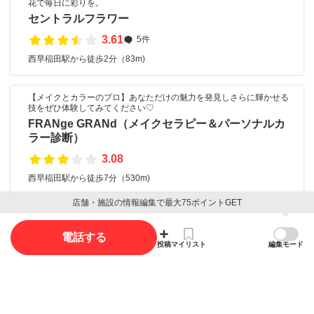
花で毎日に彩りを。
セントラルフラワー
3.61
5件
西早稲田駅から徒歩2分（83m)
【メイクとカラーのプロ】あなただけの魅力を発見しさらに輝かせる
技をぜひ体験してみてください♡
FRANge GRANd（メイクセラピー＆パーソナルカ
ラー診断）
3.08
西早稲田駅から徒歩7分（530m)
店舗・施設の情報編集で最大75ポイントGET
口コミ
電話する
投稿
マイリスト
編集モード
口コミ投稿で最大85ポイント獲得できます
口コミを投稿する