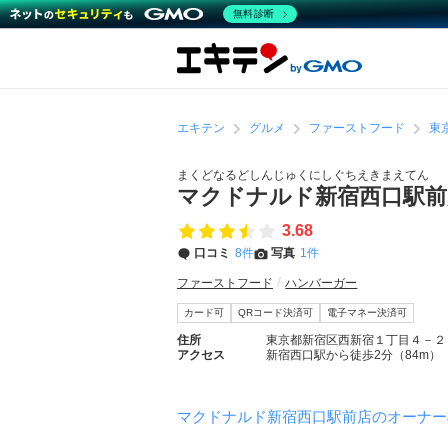
無料診断
エキテン
グルメ
ファーストフード
東
まくどなるどしんじゅくにしぐちえきまえてん
マクドナルド新宿西口駅
3.68
口コミ
8件
写真
1件
ファーストフード
ハンバーガー
カード可
QRコード決済可
電子マネー決済可
住所
東京都新宿区西新宿１丁目４－２
アクセス
新宿西口駅から徒歩2分（84m）
マクドナルド新宿西口駅前店のオーナー