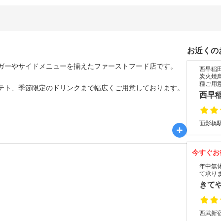
お近くの
ガーやサイドメニューを揃えたファーストフード店です。
西早稲
炭火焼
種ご用
テト、季節限定のドリンクまで幅広くご用意しております。
西早
面影橋駅
今すぐお
年中無
て承り
きて
西武新宿