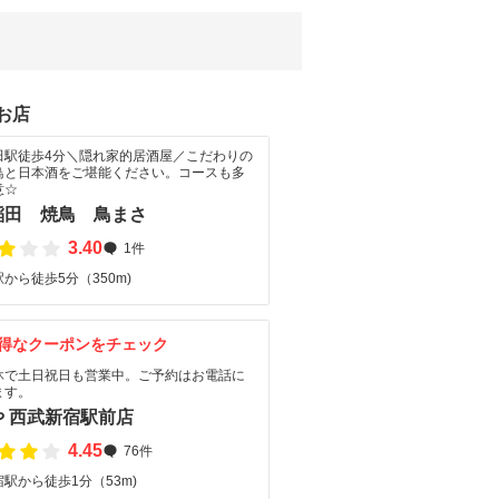
お店
田駅徒歩4分＼隠れ家的居酒屋／こだわりの
鳥と日本酒をご堪能ください。コースも多
意☆
稲田 焼鳥 鳥まさ
3.40
1件
から徒歩5分（350m)
得なクーポンをチェック
休で土日祝日も営業中。ご予約はお電話に
ます。
や 西武新宿駅前店
4.45
76件
駅から徒歩1分（53m)