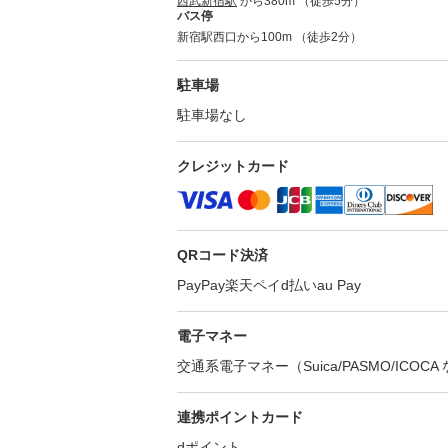
西武新宿駅
から380m （徒歩5分）
バス停
新宿駅西口から100m （徒歩2分）
駐車場
駐車場なし
クレジットカード
QRコード決済
PayPay
楽天ペイ
d払い
au Pay
電子マネー
交通系電子マネー（Suica/PASMO/ICOCA
連携ポイントカード
dポイント