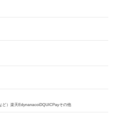
 など）
楽天Edy
nanaco
iD
QUICPay
その他