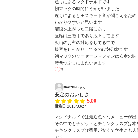
通りにあるマクドナルドです
朝マックの時間にうかがいました
近くによるとモスキート音が聞こえるため
わかりやすいと思います
階段を上がった二階にあり
座席は三階まであり広々してます
沢山のお客の対応をしてる中で
接客をしっかりしてるのは好印象です
朝マックのソーセージマフィンは安定の味
時間つぶしにまたいきます
3
fiadz866
さん
安定のおいしさ
5.00
投稿日
2016/03/27
マクドナルドでは最近色々なメニューが出
その中でもナゲットとチキンクリスプは本
チキンクリスプは費用が安くて学生にも人
です。