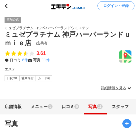
ログイン・登録
店舗公式
ミュゼプラチナム コウベハーバーランドウミエテン
ミュゼプラチナム 神戸ハーバーランドｕ
ｍｉｅ店
共有
3.61
口コミ
6件
写真
11件
エステ
日祝OK
駐車場有
カード可
詳細情報を見る
店舗情報
メニュー
口コミ
写真
スタッフ
1
6
11
写真