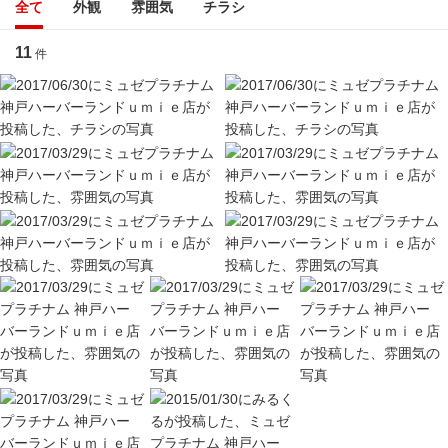
全て
外観
雰囲気
チラシ
11
件