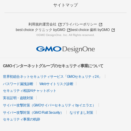
サイトマップ
利用規約
運営会社
プライバシーポリシー
best choice クリニック byGMO
best choice 歯科 byGMO
©GMO DesignOne, Inc. All Rights reserved.
GMOインターネットグループのセキュリティ事業について
世界初総合ネットセキュリティサービス「GMOセキュリティ24」
パスワード漏洩診断
Webサイトリスク診断
セキュリティ相談AIチャットボット
実在証明・盗聴対策
サイバー攻撃対策（GMOサイバーセキュリティ byイエラエ）
サイバー攻撃対策（GMO Flatt Security）
なりすまし対策
セキュリティ事業の軌跡