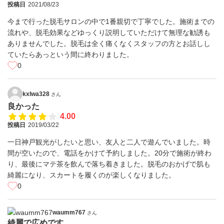
投稿日
2021/08/23
今まで行った脱毛サロンの中で1番親切で丁寧でした。施術までの
流れや、脱毛効果などゆっくり説明していただけて無理な勧誘も
ありませんでした。脱毛は全く痛くなくスタッフの方とお話しし
ていたらあっという間に終わりました。
0
kxlwa328
さん
良かった
4.00
投稿日
2019/03/22
一日神戸観光がしたいと思い、友人と二人で遊んでいました。時
間が空いたので、電話をかけて予約しました。20分で施術が終わ
り、最後にマテ茶を飲んで落ち着きました。脱毛のおかげで肌も
綺麗になり、スカートを履くのが楽しくなりました。
0
waumm767
さん
綺麗で広めです