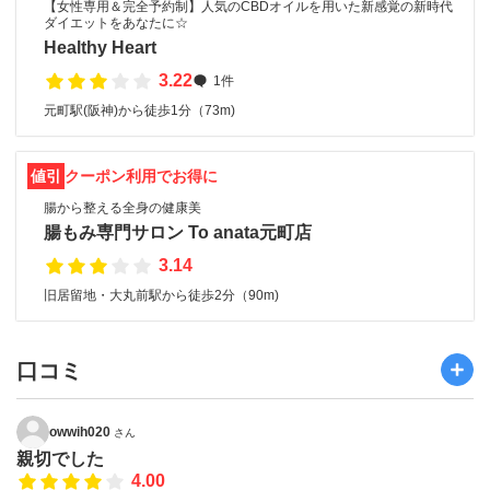
【女性専用＆完全予約制】人気のCBDオイルを用いた新感覚の新時代
ダイエットをあなたに☆
Healthy Heart
3.22
1件
元町駅(阪神)から徒歩1分（73m)
値引
クーポン利用でお得に
腸から整える全身の健康美
腸もみ専門サロン To anata元町店
3.14
旧居留地・大丸前駅から徒歩2分（90m)
口コミ
owwih020
さん
親切でした
4.00