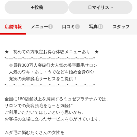
投稿
マイリスト
店舗情報
メニュー
口コミ
写真
スタッフ
1
6
11
★ 初めての方限定お得な体験メニューあり ★
*===*===*===*===*===*===*===*===*===*===*
会員数300万人突破◎大人気の美容脱毛サロン
人気のワキ・あし・うでなどを始め全身OK♪
充実の美容脱毛サービスをご提供！
*===*===*===*===*===*===*===*===*===*===*
全国に180店舗以上を展開するミュゼプラチナムでは、
サロンでの美容脱毛をもっと気軽に
ご利用いただいてほしいという思いから、
お客様の立場に立ったサービスを心がけています。
ムダ毛に悩むたくさんの女性を