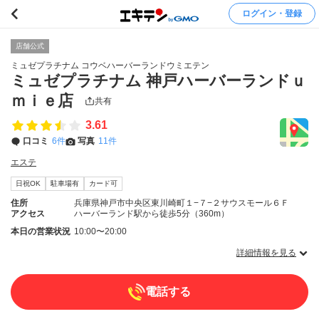
ログイン・登録
店舗公式
ミュゼプラチナム コウベハーバーランドウミエテン
ミュゼプラチナム 神戸ハーバーランドｕ
ｍｉｅ店
共有
3.61
口コミ
6件
写真
11件
エステ
日祝OK
駐車場有
カード可
住所
兵庫県神戸市中央区東川崎町１−７−２サウスモール６Ｆ
アクセス
ハーバーランド駅から徒歩5分（360m）
本日の営業状況
10:00〜20:00
詳細情報を見る
電話する