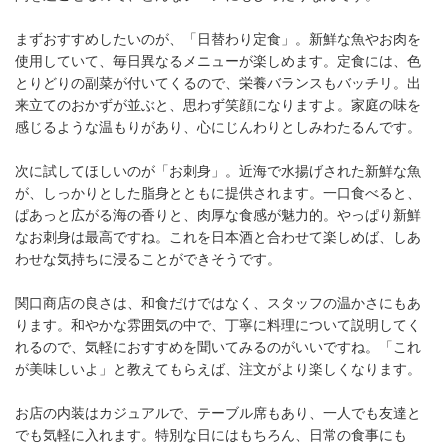
まずおすすめしたいのが、「日替わり定食」。新鮮な魚やお肉を
使用していて、毎日異なるメニューが楽しめます。定食には、色
とりどりの副菜が付いてくるので、栄養バランスもバッチリ。出
来立てのおかずが並ぶと、思わず笑顔になりますよ。家庭の味を
感じるような温もりがあり、心にじんわりとしみわたるんです。
次に試してほしいのが「お刺身」。近海で水揚げされた新鮮な魚
が、しっかりとした脂身とともに提供されます。一口食べると、
ぱあっと広がる海の香りと、肉厚な食感が魅力的。やっぱり新鮮
なお刺身は最高ですね。これを日本酒と合わせて楽しめば、しあ
わせな気持ちに浸ることができそうです。
関口商店の良さは、和食だけではなく、スタッフの温かさにもあ
ります。和やかな雰囲気の中で、丁寧に料理について説明してく
れるので、気軽におすすめを聞いてみるのがいいですね。「これ
が美味しいよ」と教えてもらえば、注文がより楽しくなります。
お店の内装はカジュアルで、テーブル席もあり、一人でも友達と
でも気軽に入れます。特別な日にはもちろん、日常の食事にも