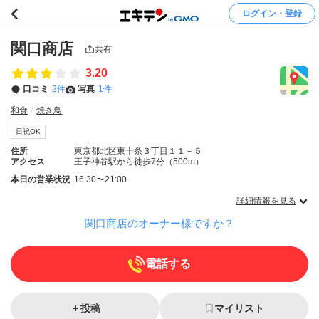
ログイン・登録
関口商店
共有
3.20
口コミ
2件
写真
1件
和食
焼き鳥
日祝OK
住所
東京都北区東十条３丁目１１－５
アクセス
王子神谷駅から徒歩7分（500m）
本日の営業状況
16:30〜21:00
詳細情報を見る
関口商店のオーナー様ですか？
電話する
投稿
マイリスト