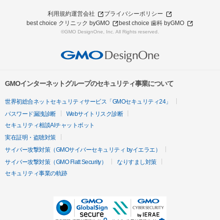
利用規約
運営会社
プライバシーポリシー
best choice クリニック byGMO
best choice 歯科 byGMO
©GMO DesignOne, Inc. All Rights reserved.
GMOインターネットグループのセキュリティ事業について
世界初総合ネットセキュリティサービス「GMOセキュリティ24」
パスワード漏洩診断
Webサイトリスク診断
セキュリティ相談AIチャットボット
実在証明・盗聴対策
サイバー攻撃対策（GMOサイバーセキュリティ byイエラエ）
サイバー攻撃対策（GMO Flatt Security）
なりすまし対策
セキュリティ事業の軌跡