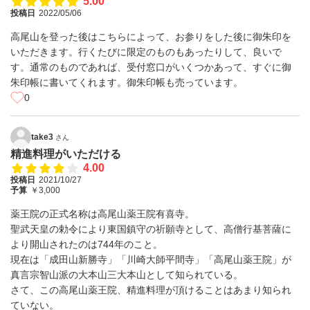
5.00
投稿日
2022/05/06
高尾山を登った後はこちらによって、お参りをした後に御朱印を
いただきます。行くたびに限定のものもあったりして、良いで
す。通常のものであれば、受付窓口がいくつかあって、すぐに御
朱印帳に書いてくれます。御朱印帳も売っています。
0
take3
さん
精進料理がいただける
4.00
投稿日
2021/10/27
予算
￥3,000
薬王院の正式名称は高尾山薬王院有喜寺。
聖武天皇の勅令により東国鎮守の祈願寺として、高僧行基菩薩に
より開山されたのは744年のこと。
現在は「成田山新勝寺」「川崎大師平間寺」「高尾山薬王院」が
真言宗智山派の大本山三大本山として知られている。
さて、この高尾山薬王院、精進料理が頂けることはあまり知られ
ていない。