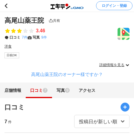
ログイン・登録
高尾山薬王院
共有
3.46
口コミ
7件
写真
9件
洋食
日祝OK
詳細情報を見る
高尾山薬王院のオーナー様ですか？
店舗情報
口コミ
写真
アクセス
7
9
口コミ
7
件