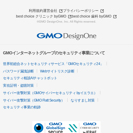
利用規約
運営会社
プライバシーポリシー
best choice クリニック byGMO
best choice 歯科 byGMO
©GMO DesignOne, Inc. All Rights reserved.
GMOインターネットグループのセキュリティ事業について
世界初総合ネットセキュリティサービス「GMOセキュリティ24」
パスワード漏洩診断
Webサイトリスク診断
セキュリティ相談AIチャットボット
実在証明・盗聴対策
サイバー攻撃対策（GMOサイバーセキュリティ byイエラエ）
サイバー攻撃対策（GMO Flatt Security）
なりすまし対策
セキュリティ事業の軌跡