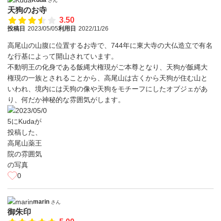
さん
天狗のお寺
3.50
投稿日
2023/05/05
利用日
2022/11/26
高尾山の山腹に位置するお寺で、744年に東大寺の大仏造立で有名
な行基によって開山されています。
不動明王の化身である飯縄大権現がご本尊となり、天狗が飯縄大
権現の一族とされることから、高尾山は古くから天狗が住む山と
いわれ、境内には天狗の像や天狗をモチーフにしたオブジェがあ
り、何だか神秘的な雰囲気がします。
0
marin
さん
御朱印