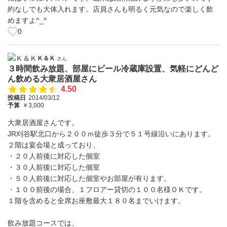
約なしでも大体入れます。店員さんも明るく元気なので楽しく飲
めますよ^_^
0
Ｋ＆Ｋ
さん
３時間飲み放題、部屋にビール冷蔵庫設置、気軽にどんど
ん飲める大衆居酒屋さん
4.50
投稿日
2014/03/12
予算
￥3,000
大衆居酒屋さんです。
JR刈谷駅北口から２００ｍ徒歩３分で５１号線沿いにあります。
２階は宴会場と成っており、
・２０人前後に対応した個室
・３０人前後に対応した個室
・５０人前後に対応した個室やお部屋が有ります。
・１００前後の場合、１フロアー貸切の１００名様ＯＫです。
１階を含めると全席お座敷最大１８０名までいけます。
飲み放題コースでは、