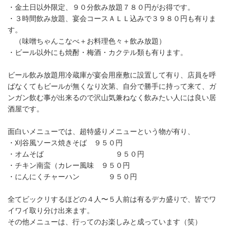
・金土日以外限定、９０分飲み放題７８０円がお得です。
・３時間飲み放題、宴会コースＡＬＬ込みで３９８０円も有りま
す。
（味噌ちゃんこなべ＋お料理色々＋飲み放題）
・ビール以外にも焼酎・梅酒・カクテル類も有ります。
ビール飲み放題用冷蔵庫が宴会用座敷に設置して有り、店員を呼
ばなくてもビールが無くなり次第、自分で勝手に持って来て、ガ
ンガン飲む事が出来るので沢山気兼ねなく飲みたい人には良い居
酒屋です。
面白いメニューでは、超特盛りメニューという物が有り、
・刈谷風ソース焼きそば ９５０円
・オムそば ９５０円
・チキン南蛮（カレー風味 ９５０円
・にんにくチャーハン ９５０円
全てビックリするほどの４人〜５人前は有るデカ盛りで、皆でワ
イワイ取り分け出来ます。
その他メニューは、行ってのお楽しみと成っています（笑）