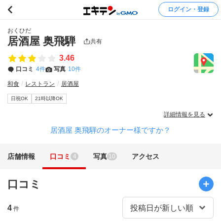
ログイン・登録
おくひだ
居酒屋 奥飛騨
共有
3.46
口コミ
4件
写真
10件
和食
レストラン
居酒屋
日祝OK
21時以降OK
詳細情報を見る
居酒屋 奥飛騨のオーナー様ですか？
店舗情報
口コミ
写真
アクセス
4
10
口コミ
4
件