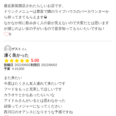
最近新装開店されたらしいお店です。
ドリンクメニューは豊富で隣のライブハウスのバーカウンターか
ら持ってきてもらえます🥃
なかなか街に飲み歩く人の姿が見えないので大変だとは思います
が感じのよい女の子がいるので是非知ってもらいたいですね！
0
ゲスト
さん
凄く良かった
5.00
投稿日
2022/06/02
利用日
2022/06/02
予算
￥10,000
また来たい
今度はたくさん友人連れて来たいです
フードをもっと充実してほしいです
カラオケとかもあったらいいな
アイドルさんがいるとは思わなかった
頑張ってメジャーになってください
西川口のオアシスになりそうな予感ですね