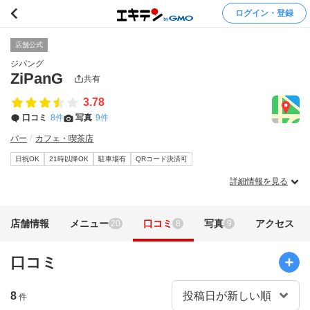
ログイン・登録
店舗公式
ジパング
ZiPanG
共有
3.78
口コミ
8件
写真
9件
バー
カフェ・喫茶店
日祝OK
21時以降OK
駐車場有
QRコード決済可
詳細情報を見る
店舗情報
メニュー
口コミ
写真
アクセス
20
8
9
口コミ
8
件