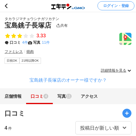
ログイン・登録
タカラジマチョウシナガツカテン
宝島銚子長塚店
共有
3.33
口コミ
4件
写真
11件
ファミレス
焼肉
日祝OK
21時以降OK
詳細情報を見る
宝島銚子長塚店のオーナー様ですか？
店舗情報
口コミ
写真
アクセス
4
11
口コミ
4
件