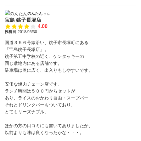
のんたん
さん
宝島 銚子長塚店
4.00
投稿日
2018/05/30
国道３５６号線沿い、銚子市長塚町にある
「宝島銚子長塚店」。
銚子第五中学校の近く、ケンタッキーの
同じ敷地内にある店舗です。
駐車場は奥に広く、出入りもしやすいです。
安価な焼肉チェーン店です。
ランチ時間は５００円からセットが
あり、ライスのおかわり自由・スープバー
それとドリンクバーもついており、
とてもリーズナブル。
ほかの方の口コミにも書いてありましたが、
以前よりも味は良くなったかな・・・。