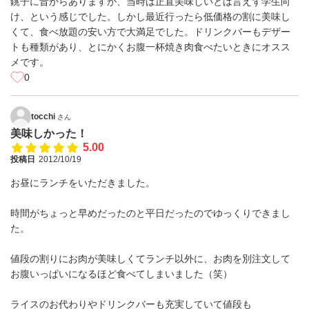
銚子に昔からありますが、当時は正直美味しいとは言えず学生向
け、という感じでした。しかし最近行ったら低価格の割に美味し
くて、食べ放題の安い方で大満足でした。ドリンクバーもデザー
トも種類があり、とにかくお腹一杯焼き肉食べたいときにオスス
メです。
0
tocchi
さん
美味しかった！
5.00
投稿日
2012/10/19
お昼にランチをいただきました。
時間がちょっと早めだったのと平日だったのでゆっくりできまし
た。
値段の割りにお肉が美味しくてランチ以外に、お肉を別注文して
お腹いっぱいになるほど食べてしまいました（笑）
ライスのお代わりやドリンクバーも充実していて値段も