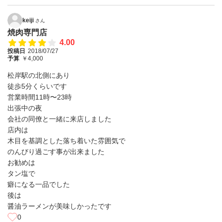
keiji
さん
焼肉専門店
4.00
投稿日
2018/07/27
予算
￥4,000
松岸駅の北側にあり
徒歩5分くらいです
営業時間11時〜23時
出張中の夜
会社の同僚と一緒に来店しました
店内は
木目を基調とした落ち着いた雰囲気で
のんびり過ごす事が出来ました
お勧めは
タン塩で
癖になる一品でした
後は
醤油ラーメンが美味しかったです
0