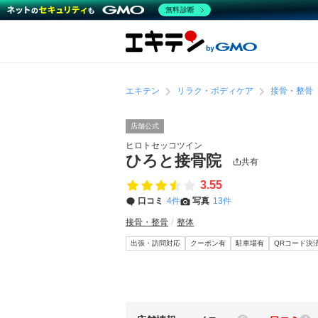
無料診断
エキテン
リラク・ボディケア
接骨・整骨
店舗公式
ヒロトセッコツイン
ひろと接骨院
共有
3.55
口コミ
4件
写真
13件
接骨・整骨
整体
出張・訪問対応
クーポン有
駐車場有
QRコード決