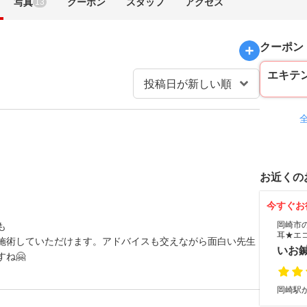
写真
クーポン
スタッフ
アクセス
13
クーポン
エキテ
お近くの
今すぐお
岡崎市
も
耳★エ
施術していただけます。アドバイスも交えながら面白い先生
いお
ね🤗
岡崎駅か