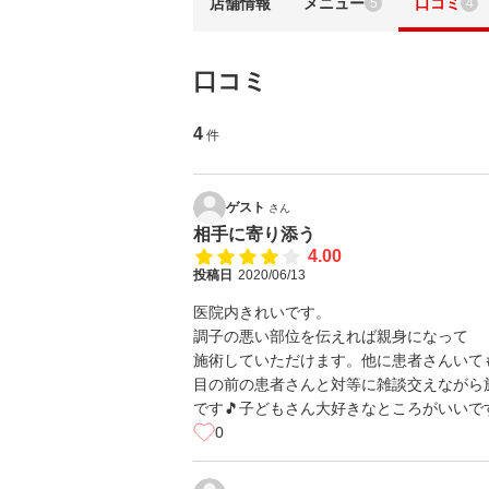
店舗情報
メニュー
口コミ
5
4
口コミ
4
件
ゲスト
さん
相手に寄り添う
4.00
投稿日
2020/06/13
医院内きれいです。
調子の悪い部位を伝えれば親身になって
施術していただけます。他に患者さんいて
目の前の患者さんと対等に雑談交えながら
です🎵子どもさん大好きなところがいいです
0