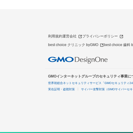
利用規約
運営会社
プライバシーポリシー
best choice クリニック byGMO
best choice 歯科
GMOインターネットグループのセキュリティ事業に
世界初総合ネットセキュリティサービス「GMOセキュリティ2
実在証明・盗聴対策
サイバー攻撃対策（GMOサイバーセキ