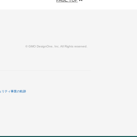
PAGE TOP
© GMO DesignOne, Inc. All Rights reserved.
ュリティ事業の軌跡