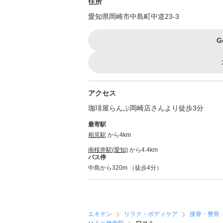
住所
愛知県岡崎市中島町中道23-3
G
アクセス
珈琲屋らんぷ岡崎店さんより徒歩3分
最寄駅
相見駅
から4km
南桜井駅(愛知)
から4.4km
バス停
中島から320m （徒歩4分）
エキテン
リラク・ボディケア
接骨・整骨