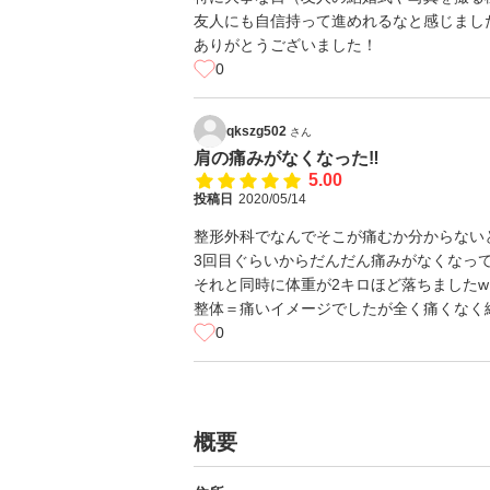
友人にも自信持って進めれるなと感じまし
ありがとうございました！
0
qkszg502
さん
肩の痛みがなくなった‼︎
5.00
投稿日
2020/05/14
整形外科でなんでそこが痛むか分からない
3回目ぐらいからだんだん痛みがなくなっ
それと同時に体重が2キロほど落ちましたw
整体＝痛いイメージでしたが全く痛くなく
0
概要