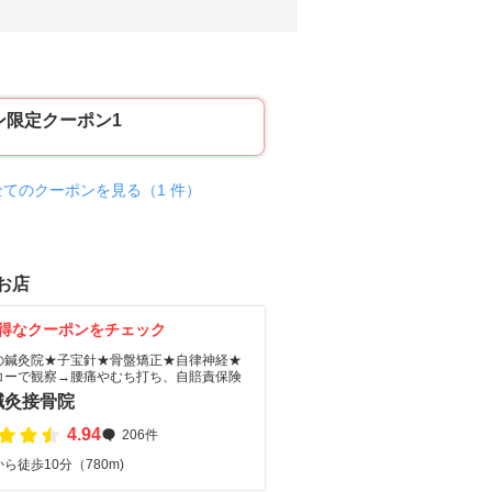
ン限定クーポン1
全てのクーポンを見る（1 件）
お店
得なクーポンをチェック
の鍼灸院★子宝針★骨盤矯正★自律神経★
コーで観察→腰痛やむち打ち、自賠責保険
鍼灸接骨院
4.94
206件
ら徒歩10分（780m)