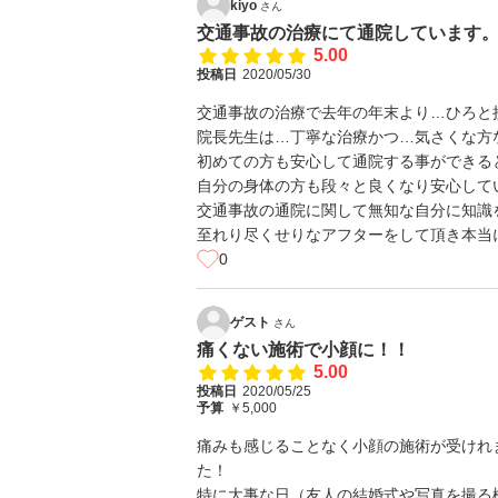
kiyo
さん
交通事故の治療にて通院しています
5.00
投稿日
2020/05/30
交通事故の治療で去年の年末より…ひろと
院長先生は…丁寧な治療かつ…気さくな方
初めての方も安心して通院する事ができる
自分の身体の方も段々と良くなり安心して
交通事故の通院に関して無知な自分に知識
至れり尽くせりなアフターをして頂き本当に感
0
ゲスト
さん
痛くない施術で小顔に！！
5.00
投稿日
2020/05/25
予算
￥5,000
痛みも感じることなく小顔の施術が受けれ
た！
特に大事な日（友人の結婚式や写真を撮る