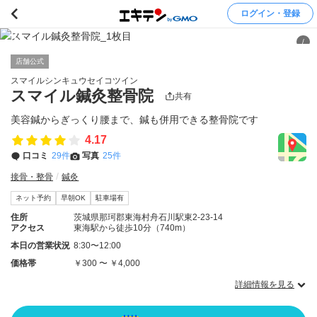
ログイン・登録
/
店舗公式
スマイルシンキュウセイコツイン
スマイル鍼灸整骨院
共有
美容鍼からぎっくり腰まで、鍼も併用できる整骨院です
4.17
口コミ
29件
写真
25件
接骨・整骨
鍼灸
ネット予約
早朝OK
駐車場有
住所
茨城県那珂郡東海村舟石川駅東2-23-14
アクセス
東海駅から徒歩10分（740m）
本日の営業状況
8:30〜12:00
価格帯
￥300 〜 ￥4,000
詳細情報を見る