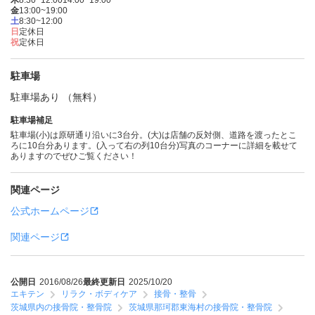
木
8:30~12:00
14:00~19:00
金
13:00~19:00
土
8:30~12:00
日
定休日
祝
定休日
駐車場
駐車場あり （無料）
駐車場補足
駐車場(小)は原研通り沿いに3台分。(大)は店舗の反対側、道路を渡ったとこ
ろに10台分あります。(入って右の列10台分)写真のコーナーに詳細を載せて
ありますのでぜひご覧ください！
関連ページ
公式ホームページ
関連ページ
公開日
2016/08/26
最終更新日
2025/10/20
エキテン
リラク・ボディケア
接骨・整骨
茨城県内の接骨院・整骨院
茨城県那珂郡東海村の接骨院・整骨院