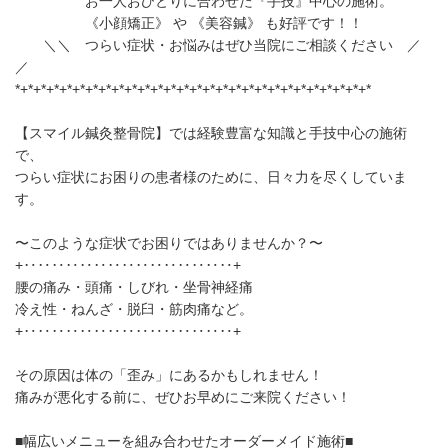
お一人おひとりに合わせた『手技』中心の施術。
《小顔矯正》 や 《美容鍼》 も好評です！！
＼＼ つらい症状・お悩みはぜひ当院にご相談ください ／
／
*+*+*+*+*+*+*+*+*+*+*+*+*+*+*+*+*+*+*+*+*+*+*+*+*+*+*+*
【スマイル鍼灸整骨院】では経験豊富な知識と手技中心の施術
で、
つらい症状にお困りの患者様のために、日々力を尽くしていま
す。
〜このような症状でお困りではありませんか？〜
+‥‥‥‥‥‥‥‥‥‥‥‥‥‥‥+
腰の痛み・頭痛・しびれ・坐骨神経痛
冷え性・ねんざ・脱臼・筋肉痛など。
+‥‥‥‥‥‥‥‥‥‥‥‥‥‥‥+
その原因は体の「歪み」にあるかもしれません！
痛みが悪化する前に、ぜひお早めにご来院ください！
■幅広いメニューを組み合わせたオーダーメイド施術■