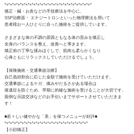
*+*+*+*+*+*+*+*+*+*+*+*+*+*+*+*+*+*+*+*+*+*+*
矯正・鍼・お灸などの手技療法を中心に、
SSP治療器・ エナジートロンといった物理療法を用いて
患者様お一人ひとりに合った施術をご提供しています。
さまざまな体の不調の原因ともなる体の歪みを矯正し
全身のバランスを整え、改善へと導きます。
矯正前の丁寧な揉みほぐしで、筋肉も柔らかくなり
心身ともにリラックスしていただけるでしょう。
【保険施術・交通事故治療】
自己負担割合に応じた金額で施術を受けていただけます。
交通事故によるケガ、痛みやだるさがある場合は
後遺症を防ぐため、早期に的確な施術を受けることが大切です。
面倒な示談交渉などのお手伝いまでサポートさせていただきま
す！
■若々しい健やかな「美」を保つメニューが好評■
*+*+*+*+*+*+*+*+*+*+*+*+*+*+*+*+*+*+*+*+*+*
【小顔矯正】