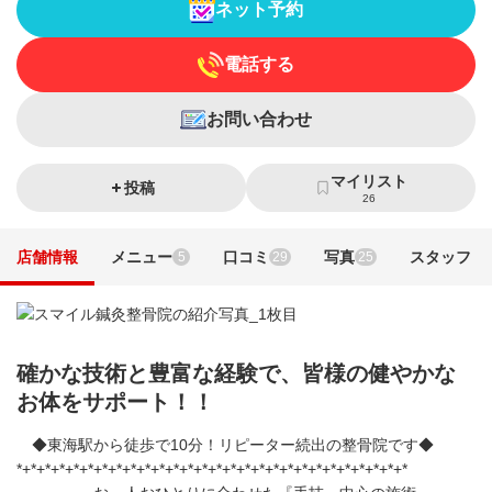
ネット予約
電話する
お問い合わせ
マイリスト
投稿
26
店舗情報
メニュー
口コミ
写真
スタッフ
5
29
25
確かな技術と豊富な経験で、皆様の健やかな
お体をサポート！！
◆東海駅から徒歩で10分！リピーター続出の整骨院です◆
*+*+*+*+*+*+*+*+*+*+*+*+*+*+*+*+*+*+*+*+*+*+*+*+*+*+*+*