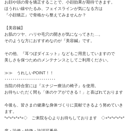
お顔や頭の骨を矯正することで、小顔効果が期待できます。
ほうれい線やたるみ、フェイスラインが気になる方は
『小顔矯正』で骨格から整えてみませんか？
【美容鍼】
お肌のツヤ、ハリや毛穴の開きが気になってきた…。
そのような方におすすめなのが『美容鍼』です。
その他、『耳つぼダイエット』などもご用意していますので
美しさを保つためのメンテナンスとしてご利用ください。
≫≫ うれしいPOINT！！
･････････････････････････
当院の待合室には『エナジー療法の椅子』を使用。
お待ちいただく間も「体のケアができる！」と喜ばれております
今後も、皆さまの健康な身体づくりに貢献できるよう努めていき
ます。
*+*+*+*+*+◇ ご来院を心よりお待ちしております ◇+*+*+*+*+*
席・設備・特徴・許認可番号