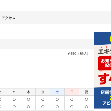
アクセス
￥350（税込）
火
水
木
金
土
日
祝