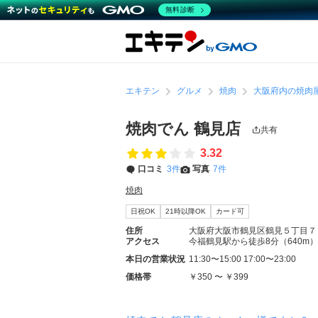
無料診断
エキテン
グルメ
焼肉
大阪府内の焼肉
焼肉でん 鶴見店
共有
3.32
口コミ
3件
写真
7件
焼肉
日祝OK
21時以降OK
カード可
住所
大阪府大阪市鶴見区鶴見５丁目７
アクセス
今福鶴見駅から徒歩8分（640m）
本日の営業状況
11:30〜15:00 17:00〜23:00
価格帯
￥350 〜 ￥399