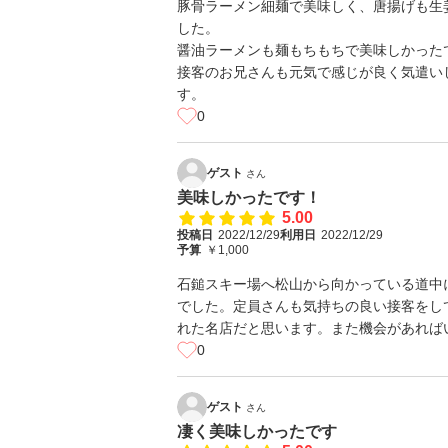
豚骨ラーメン細麺で美味しく、唐揚げも生
した。
醤油ラーメンも麺もちもちで美味しかった
接客のお兄さんも元気で感じが良く気遣い
す。
0
ゲスト
さん
美味しかったです！
5.00
投稿日
2022/12/29
利用日
2022/12/29
予算
￥1,000
石鎚スキー場へ松山から向かっている道中
でした。定員さんも気持ちの良い接客をし
れた名店だと思います。また機会があれば
0
ゲスト
さん
凄く美味しかったです