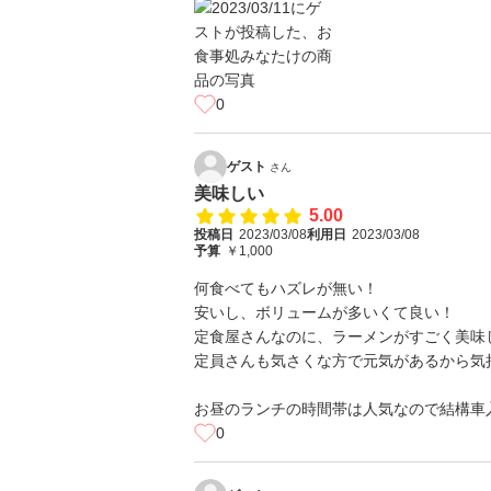
0
ゲスト
さん
美味しい
5.00
投稿日
2023/03/08
利用日
2023/03/08
予算
￥1,000
何食べてもハズレが無い！
安いし、ボリュームが多いくて良い！
定食屋さんなのに、ラーメンがすごく美味
定員さんも気さくな方で元気があるから気
お昼のランチの時間帯は人気なので結構車入
0