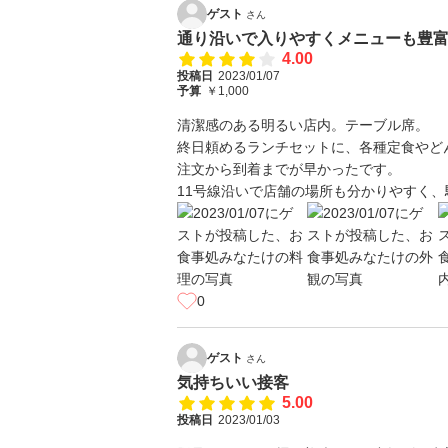
ゲスト
さん
通り沿いで入りやすくメニューも豊
4.00
投稿日
2023/01/07
予算
￥1,000
清潔感のある明るい店内。テーブル席。
終日頼めるランチセットに、各種定食やど
注文から到着までが早かったです。
11号線沿いで店舗の場所も分かりやすく
0
ゲスト
さん
気持ちいい接客
5.00
投稿日
2023/01/03