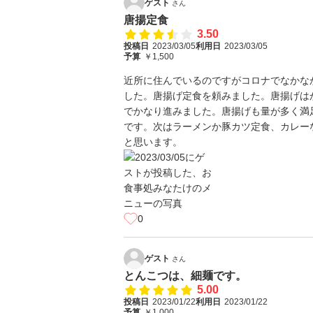
ゲスト
さん
唐揚定食
3.50
投稿日
2023/03/05
利用日
2023/03/05
予算
￥1,500
近所に住んでいるのですがコロナでなかな
した。唐揚げ定食を頼みました。唐揚げは
でかなり進みました。唐揚げも量が多く満
です。次はラーメンか豚カツ定食、カレー
と思います。
0
ゲスト
さん
とんこつは、細麺です。
5.00
投稿日
2023/01/22
利用日
2023/01/22
予算
￥1,000