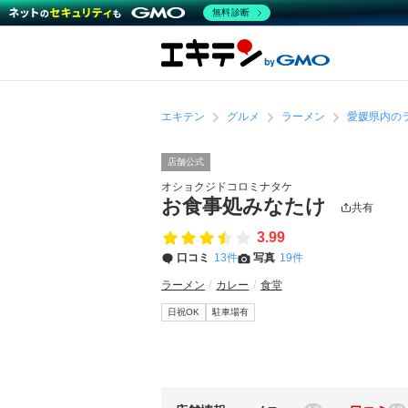
無料診断
エキテン
グルメ
ラーメン
愛媛県内の
店舗公式
オショクジドコロミナタケ
お食事処みなたけ
共有
3.99
口コミ
13件
写真
19件
ラーメン
カレー
食堂
日祝OK
駐車場有