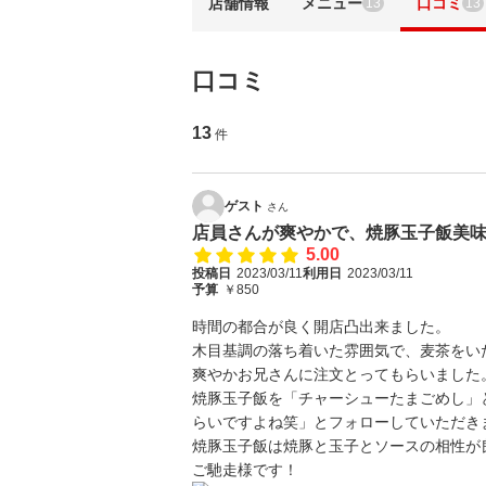
店舗情報
メニュー
口コミ
13
13
口コミ
13
件
ゲスト
さん
店員さんが爽やかで、焼豚玉子飯美
5.00
投稿日
2023/03/11
利用日
2023/03/11
予算
￥850
時間の都合が良く開店凸出来ました。
木目基調の落ち着いた雰囲気で、麦茶をい
爽やかお兄さんに注文とってもらいました
焼豚玉子飯を「チャーシューたまごめし」
らいですよね笑」とフォローしていただき
焼豚玉子飯は焼豚と玉子とソースの相性が
ご馳走様です！