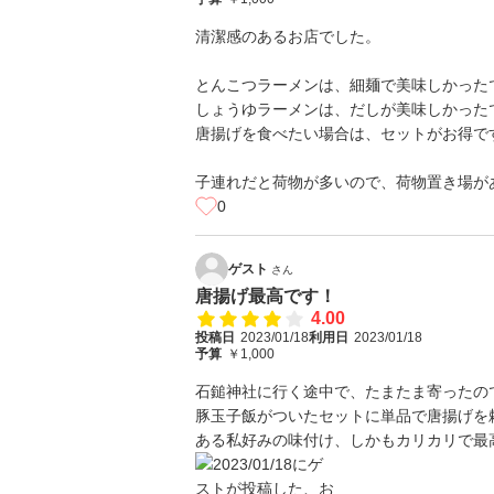
清潔感のあるお店でした。
とんこつラーメンは、細麺で美味しかった
しょうゆラーメンは、だしが美味しかった
唐揚げを食べたい場合は、セットがお得で
子連れだと荷物が多いので、荷物置き場が
0
ゲスト
さん
唐揚げ最高です！
4.00
投稿日
2023/01/18
利用日
2023/01/18
予算
￥1,000
石鎚神社に行く途中で、たまたま寄ったの
豚玉子飯がついたセットに単品で唐揚げを
ある私好みの味付け、しかもカリカリで最