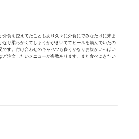
か外食を控えてたこともあり久々に外食にでみなたけに来ま
かなり柔らかくてしょうががきいててビールを頼んでいたの
足です。付け合わせのキャベツも多くかなりお腹がいっぱい
など注文したいメニューが多数あります。また食べにきたい