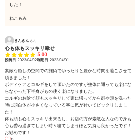
した！
ねこもみ
きんきん
さん
心も体もスッキリ幸せ
5.00
投稿日
2023/04/02
利用日
2023/04/01
素敵な癒しの空間での施術でゆったりと豊かな時間を過ごさせて
頂きました！
ボディケアとコルギをして頂いたのですが整体に通っても楽にな
らなかった下半身がもの凄く楽になりました。
コルギのお陰で顔もスッキリして家に帰ってから顔や頭を洗った
時に頭自体が小さくなっている事に気が付いてビックリしまし
た！
体も頭も心もスッキリ出来るし、お店の方が素敵な人なので身も
心も委ね過ぎてしまい時々寝てしまうほど気持ち良かったです！
お勧めです！
0