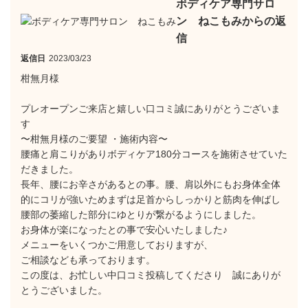
ボディケア専門サロ
ン ねこもみからの返
信
返信日
2023/03/23
柑無月様
プレオープンご来店と嬉しい口コミ誠にありがとうございま
す
〜柑無月様のご要望 ・施術内容〜
腰痛と肩こりがありボディケア180分コースを施術させていた
だきました。
長年、腰にお辛さがあるとの事。腰、肩以外にもお身体全体
的にコリが強いためまずは足首からしっかりと筋肉を伸ばし
腰部の萎縮した部分にゆとりが繋がるようにしました。
お身体が楽になったとの事で安心いたしました♪
メニューをいくつかご用意しておりますが、
ご相談なども承っております。
この度は、お忙しい中口コミ投稿してくださり 誠にありが
とうございました。