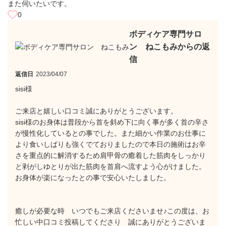
また伺いたいです。
0
ボディケア専門サロ
ン ねこもみからの返
信
返信日
2023/04/07
sisi様
ご来店と嬉しい口コミ誠にありがとうございます。
sisi様のお身体は普段から首を斜め下に向く事が多く首の辛さ
が慢性化しているとの事でした。また細かい作業のお仕事に
より食いしばりも強くでておりましたので本日の施術はお辛
さを重点的に解消するため肩甲骨の癒着した筋肉をしっかり
と剥がしゆとりが出た筋肉を首肩へ流すよう心がけました。
お身体が楽になったとの事で安心いたしました。
癒しが必要な時 いつでもご来店くださいませ♪この度は、お
忙しい中口コミ投稿してくださり 誠にありがとうございま