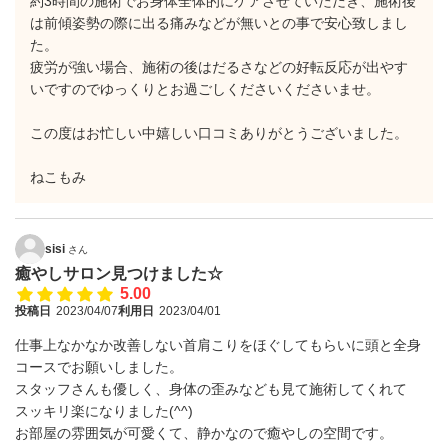
約3時間の施術でお身体全体的にケアさせていただき、施術後
は前傾姿勢の際に出る痛みなどが無いとの事で安心致しまし
た。
疲労が強い場合、施術の後はだるさなどの好転反応が出やす
いですのでゆっくりとお過ごしくださいくださいませ。
この度はお忙しい中嬉しい口コミありがとうございました。
ねこもみ
sisi
さん
癒やしサロン見つけました☆
5.00
投稿日
2023/04/07
利用日
2023/04/01
仕事上なかなか改善しない首肩こりをほぐしてもらいに頭と全身
コースでお願いしました。
スタッフさんも優しく、身体の歪みなども見て施術してくれて
スッキリ楽になりました(^^)
お部屋の雰囲気が可愛くて、静かなので癒やしの空間です。