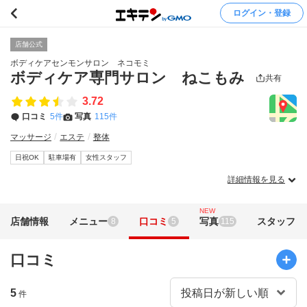
ログイン・登録
店舗公式
ボディケアセンモンサロン ネコモミ
ボディケア専門サロン ねこもみ
共有
3.72
口コミ
5件
写真
115件
マッサージ
エステ
整体
日祝OK
駐車場有
女性スタッフ
詳細情報を見る
NEW
店舗情報
メニュー
口コミ
写真
スタッフ
8
5
115
口コミ
5
件