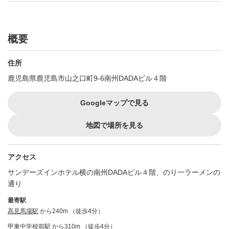
概要
住所
鹿児島県鹿児島市山之口町9-6南州DADAビル４階
Googleマップで見る
地図で場所を見る
アクセス
サンデーズインホテル横の南州DADAビル４階、のり一ラーメンの
通り
最寄駅
高見馬場駅
から240m （徒歩4分）
甲東中学校前駅
から310m （徒歩4分）