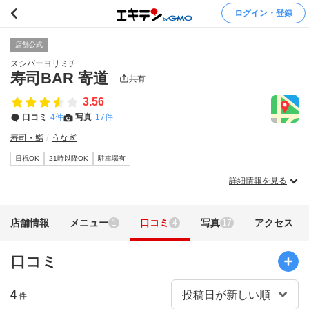
ログイン・登録
店舗公式
スシバーヨリミチ
寿司BAR 寄道
共有
3.56
口コミ
4件
写真
17件
寿司・鮨
うなぎ
日祝OK
21時以降OK
駐車場有
詳細情報を見る
店舗情報
メニュー
口コミ
写真
アクセス
1
4
17
口コミ
4
件