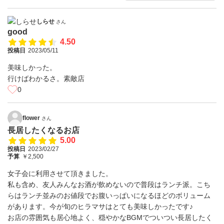
しらせ
さん
good
4.50
投稿日
2023/05/11
美味しかった。
行けばわかるさ。素敵店
0
flower
さん
長居したくなるお店
5.00
投稿日
2023/02/27
予算
￥2,500
女子会に利用させて頂きました。
私も含め、友人みんなお酒が飲めないので普段はランチ派。こち
らはランチ並みのお値段でお腹いっぱいになるほどのボリューム
があります。今が旬のヒラマサはとても美味しかったです♪
お店の雰囲気も居心地よく、穏やかなBGMでついつい長居したく