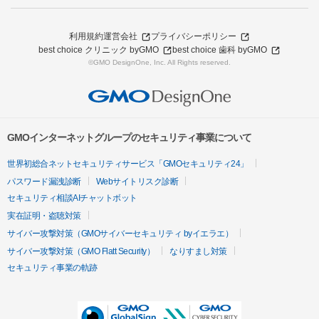
利用規約
運営会社
プライバシーポリシー
best choice クリニック byGMO
best choice 歯科 byGMO
©GMO DesignOne, Inc. All Rights reserved.
GMOインターネットグループのセキュリティ事業について
世界初総合ネットセキュリティサービス「GMOセキュリティ24」
パスワード漏洩診断
Webサイトリスク診断
セキュリティ相談AIチャットボット
実在証明・盗聴対策
サイバー攻撃対策（GMOサイバーセキュリティ byイエラエ）
サイバー攻撃対策（GMO Flatt Security）
なりすまし対策
セキュリティ事業の軌跡