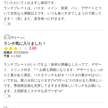
ていただいてくれますし親切です。
ランチプレートは、パスタ、メイン、前菜、パン、デザートとつ
いて女性なら満腹以上です。いつも食べすぎてしまうので困って
ます！（笑）また、是非食べに行きます。
0
マミー
さん
ランチ気に入りました！
3.00
投稿日
2015/08/02
予算
￥1,500
ランチプレートがいいですよ！食材が満遍なく入ってて、デザー
ト、ドリンク付き、^ ^ お腹も満腹になります。デザートもしっか
りと量があり満足。パスタランチも好き！パスタの量がやはりい
いですね。腹八分目になります(^o^)サービスの水がまた美味しい
です。季節限定物も充実してますます美味しいランチをお願いし
ます。土気駅近くステキな店でーす^o^
0