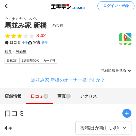
ログイン・登録
ウマナミヤ シンバシ
馬並み家 新橋
共有
3.42
口コミ
4件
写真
8件
和食
居酒屋
日祝OK
21時以降OK
カード可
詳細情報を見る
馬並み家 新橋のオーナー様ですか？
店舗情報
口コミ
写真
アクセス
4
8
口コミ
4
件