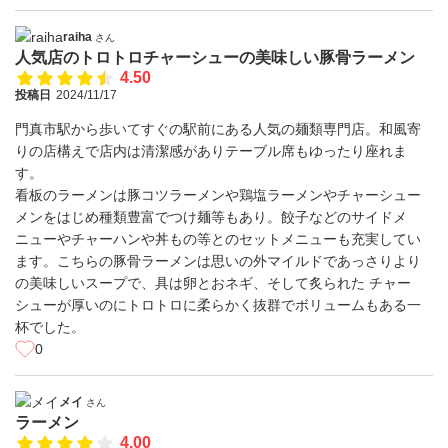
raiha
さん
人気店のトロトロチャーシューの美味しい豚骨ラーメン
4.50
投稿日
2024/11/17
門真市駅から歩いてすぐの駅前にある人気の麺類専門店。和風寄
りの店構えで店内は清潔感がありテーブル席もゆったり座れま
す。
看板のラーメンは豚コツラーメンや鶏塩ラーメンやチャーシュー
メンをはじめ種類豊富でつけ麺等もあり。餃子などのサイドメ
ニューやチャーハンや丼もの等とのセットメニューも充実してい
ます。こちらの豚骨ラーメンは思いの外マイルドであっさりより
の美味しいスープで、具は卵とおネギ、そして炙られた チャー
シューが厚いのにトロトロに柔らかく抜群でボリュームもある一
杯でした。
0
メイ
さん
ラーメン
4.00