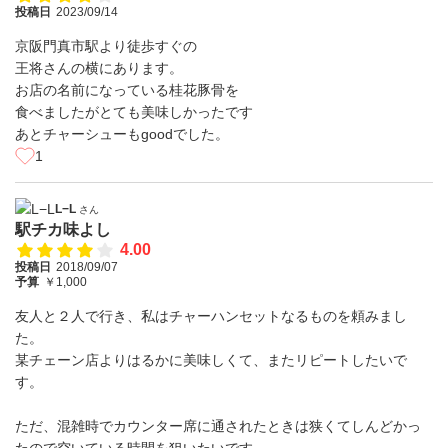
投稿日
2023/09/14
京阪門真市駅より徒歩すぐの
王将さんの横にあります。
お店の名前になっている桂花豚骨を
食べましたがとても美味しかったです
あとチャーシューもgoodでした。
1
L−L
さん
駅チカ味よし
4.00
投稿日
2018/09/07
予算
￥1,000
友人と２人で行き、私はチャーハンセットなるものを頼みまし
た。
某チェーン店よりはるかに美味しくて、またリピートしたいで
す。
ただ、混雑時でカウンター席に通されたときは狭くてしんどかっ