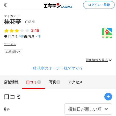
ログイン・登録
ケイカテイ
桂花亭
共有
3.46
口コミ
6件
写真
7件
ラーメン
21時以降OK
詳細情報を見る
桂花亭のオーナー様ですか？
店舗情報
口コミ
写真
アクセス
6
7
口コミ
6
件