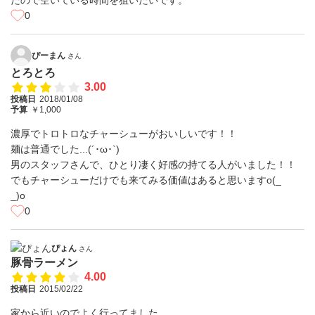
たので空いている時間を狙いたいです。
0
ぴーまん
さん
とろとろ
3.00
投稿日
2018/01/08
予算
￥1,000
濃厚でトロトロなチャーシューがおいしいです！！
麺は普通でした...(´･ω･`)
男のスタッフさんで、ひとり凄く好感の持てる人がいました！！
でもチャーシューだけでも来てみる価値はあると思いますo(_
_)o
0
ぴょん
さん
豚骨ラーメン
4.00
投稿日
2015/02/22
家から近いのでよく行ってました。