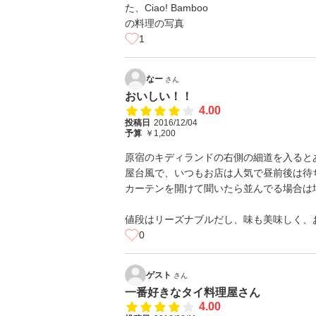
1
なー
さん
おいしい！！
4.00
投稿日
2016/12/04
予算
￥1,200
原宿のキディランドの右側の細道を入ると
屋台風で、いつもお店は人気で昼前後は待
カーテンを開けて聞いたら並んでる場合は
値段はリーズナブルだし、味も美味しく、
0
ゲスト
さん
一番好きなタイ料理屋さん
4.00