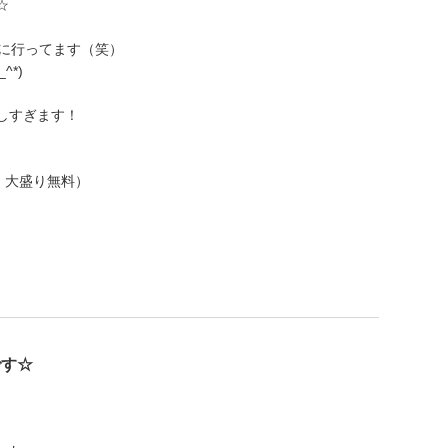
☆
べに行ってます（笑）
*)
しすぎます！
、大盛り無料）
です☆