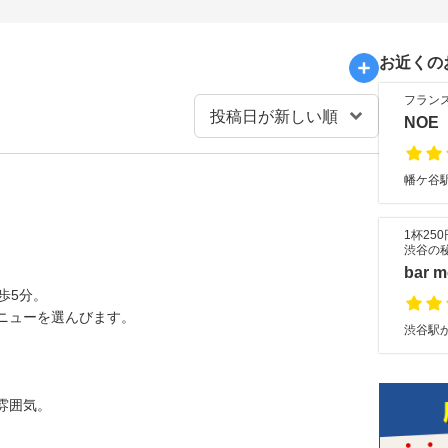
お近くの
フラン
NOE
幡ケ谷駅
1杯25
渋谷の
bar
歩5分。
ニューを選んびます。
渋谷駅か
雰囲気。