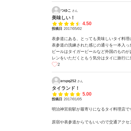
つゆこ
さん
美味しい！
4.50
投稿日
2017/05/02
表参道にある、とっても美味しいタイ料理
表参道の洗練された感じの通りを一本入っ
ビールはタイガービールなど外国のものが
レンをいただくともう気分はタイに旅行に
2
erspq252
さん
タイランド！
5.00
投稿日
2017/01/05
明治神宮前駅が最寄りになるタイ料理店で
原宿や表参道からでもいいので交通アクセ