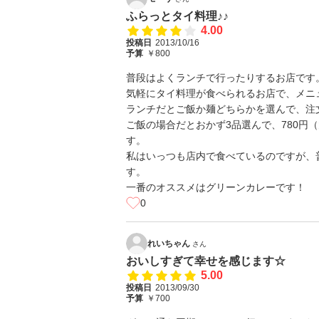
ふらっとタイ料理♪♪
4.00
投稿日
2013/10/16
予算
￥800
普段はよくランチで行ったりするお店です
気軽にタイ料理が食べられるお店で、メニ
ランチだとご飯か麺どちらかを選んで、注
ご飯の場合だとおかず3品選んで、780円
す。
私はいっつも店内で食べているのですが、
す。
一番のオススメはグリーンカレーです！
0
れいちゃん
さん
おいしすぎて幸せを感じます☆
5.00
投稿日
2013/09/30
予算
￥700