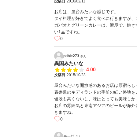
投稿日
2016/02/11
お店は、屋台みたいな感じです。
タイ料理が好きでよく食べに行きますが、
ガパオとグリーンカレーは、濃厚で、飽き
い1品ですね。
0
pdbie273
さん
異国みたいな
4.00
投稿日
2015/10/28
屋台みたいな開放感のあるお店は原宿らし
表参道のキディランドの手前の細い路地を
値段も高くないし、味はとっても美味しか
お店の雰囲気と東南アジアのビールが海外
きますね。
0
モーザ
さん