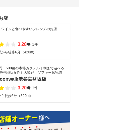
お店
スワインと食べやすいフレンチのお店
3.28
1件
から徒歩6分（420m)
0円｜500種の本格カクテル｜朝まで遊べる
秘密基地♪女性も大歓迎！ソファー席完備
 moonwalk渋谷宮益坂店
3.20
1件
ら徒歩5分（320m)