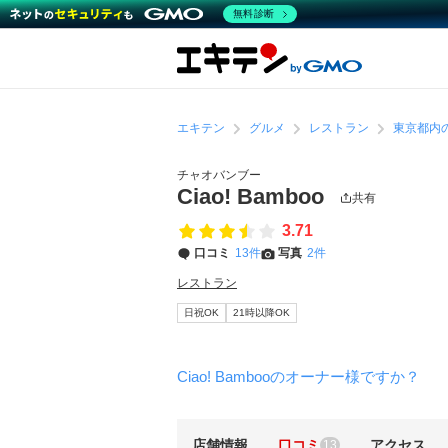
無料診断
エキテン
グルメ
レストラン
東京都内
チャオバンブー
Ciao! Bamboo
共有
3.71
口コミ
13件
写真
2件
レストラン
日祝OK
21時以降OK
Ciao! Bambooのオーナー様ですか？
店舗情報
口コミ
アクセス
13