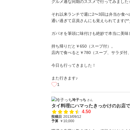
グルメ通な同期のススメで行ってみました
それ以来ランチで週に2〜3回は弁当か食
通い過ぎて店員さんにも覚えられてます(*^_^
ガパオを筆頭に味付けも絶妙で本当に美味
持ち帰りだと￥650（スープ付）。
店内で食べると￥780（スープ、サラダ付
今日も行ってきました！
また行きます♪
1
玲子っち
さん
タイ料理にハマったきっかけのお店
4.50
投稿日
2013/09/12
予算
￥10,000