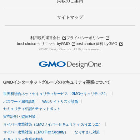
掲載のご案内
サイトマップ
利用規約
運営会社
プライバシーポリシー
best choice クリニック byGMO
best choice 歯科 byGMO
©GMO DesignOne, Inc. All Rights reserved.
GMOインターネットグループのセキュリティ事業について
世界初総合ネットセキュリティサービス「GMOセキュリティ24」
パスワード漏洩診断
Webサイトリスク診断
セキュリティ相談AIチャットボット
実在証明・盗聴対策
サイバー攻撃対策（GMOサイバーセキュリティ byイエラエ）
サイバー攻撃対策（GMO Flatt Security）
なりすまし対策
セキュリティ事業の軌跡